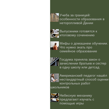
Учеба за границей:
особенности образования в
неторопливой Дании
Выпускники готовятся к
итоговому сочинению
Мифы о домашнем обучении.
Что нужно знать про
семейное образование
Госдума приняла закон о
зачислении братьев и сестер
в одну школу или детсад
Американский педагог нашёл
нестандартный способ оценки
контрольных работ
школьников
Небесную механику
предлагают изучать с
помощью игры