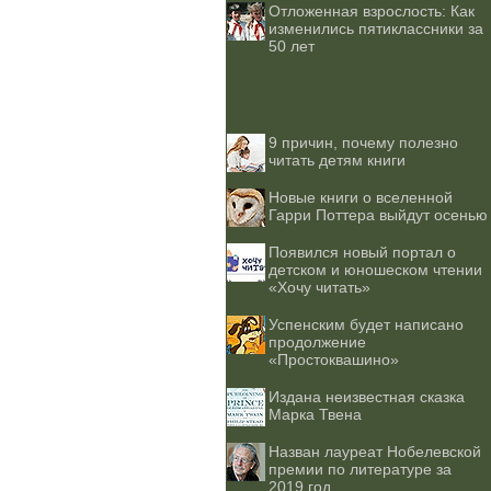
Отложенная взрослость: Как
изменились пятиклассники за
50 лет
9 причин, почему полезно
читать детям книги
Новые книги о вселенной
Гарри Поттера выйдут осенью
Появился новый портал о
детском и юношеском чтении
«Хочу читать»
Успенским будет написано
продолжение
«Простоквашино»
Издана неизвестная сказка
Марка Твена
Назван лауреат Нобелевской
премии по литературе за
2019 год