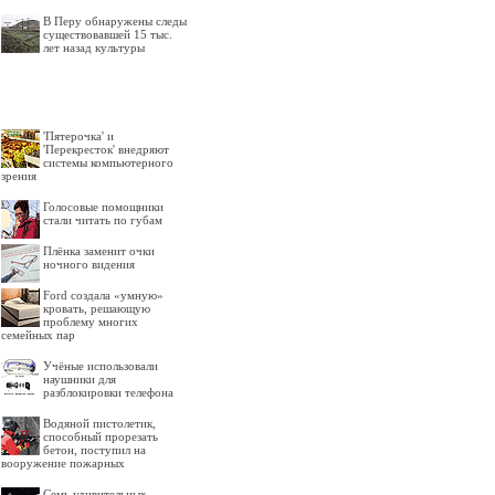
В Перу обнаружены следы
существовавшей 15 тыс.
лет назад культуры
'Пятерочка' и
'Перекресток' внедряют
системы компьютерного
зрения
Голосовые помощники
стали читать по губам
Плёнка заменит очки
ночного видения
Ford создала «умную»
кровать, решающую
проблему многих
семейных пар
Учёные использовали
наушники для
разблокировки телефона
Водяной пистолетик,
способный прорезать
бетон, поступил на
вооружение пожарных
Семь удивительных