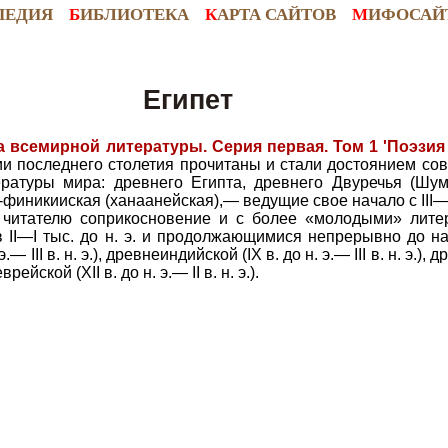
ПЕДИЯ
Б
ИБЛИОТЕКА
К
АРТА САЙТОВ
М
ИФОСАЙ
Египет
 всемирной литературы. Серия первая. Том 1 'Поэзия
и последнего столетия прочитаны и стали достоянием со
ратуры мира: древнего Египта, древнего Двуречья (Шум
-финикииская (ханаанейская),— ведущие свое начало с III—II
 читателю соприкосновение и с более «молодыми» лите
 II—I тыс. до н. э. и продолжающимися непрерывно до н
.— III в. н. э.), древнеиндийской (IX в. до н. э.— III в. н. э.),
врейской (XII в. до н. э.— II в. н. э.).