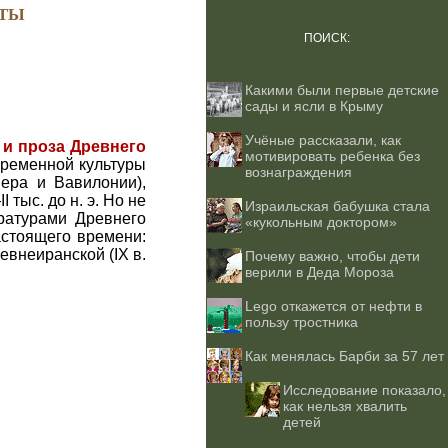
ТЫ
ПОИСК:
Какими были первые детские
сады и ясли в Крыму
Учёные рассказали, как
 и проза Древнего
мотивировать ребенка без
временной культуры
вознаграждения
ера и Вавилонии),
 тыс. до н. э. Но не
Израильская бабушка стала
ратурами Древнего
«кукольным доктором»
астоящего времени:
 древнеиранской (IX в.
Почему важно, чтобы дети
верили в Деда Мороза
Lego откажется от нефти в
пользу тростника
Как менялась Барби за 57 лет
Исследование показало,
как нельзя хвалить
детей