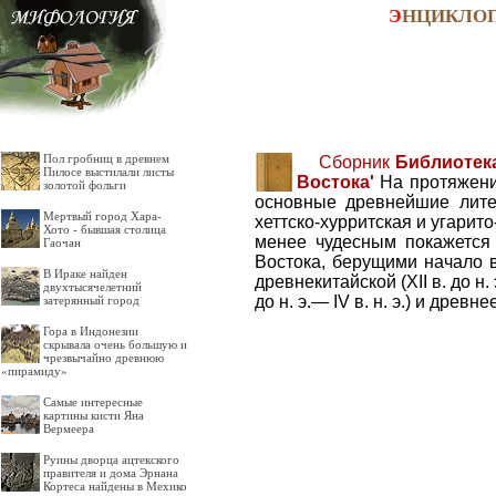
Э
НЦИКЛО
Пол гробниц в древнем
Сборник
Библиотека
Пилосе выстилали листы
Востока'
На протяжени
золотой фольги
основные древнейшие лите
Мертвый город Хара-
хеттско-хурритская и угарито
Хото - бывшая столица
менее чудесным покажется
Гаочан
Востока, берущими начало в
В Ираке найден
древнекитайской (XII в. до н. э
двухтысячелетний
до н. э.— IV в. н. э.) и древнее
затерянный город
Гора в Индонезии
скрывала очень большую и
чрезвычайно древнюю
«пирамиду»
Самые интересные
картины кисти Яна
Вермеера
Руины дворца ацтекского
правителя и дома Эрнана
Кортеса найдены в Мехико