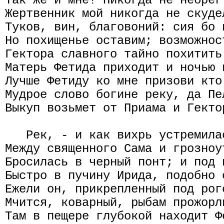
Так же и мне! Никогда не небрег
Жертвенник мой никогда не скуде
Туков, вин, благовоний: сия бо 
Но похищенье оставим; возможнос
Гектора славного тайно похитить
Матерь Фетида приходит и ночью 
Лучше Фетиду ко мне призови кто
Мудрое слово богине реку, да Пе
Выкуп возьмет от Приама и Гекто
   Рек, - и как вихрь устремила
Между священного Сама и грозноу
Бросилась в черный понт; и под 
Быстро в пучину Ирида, подобно 
Ежели он, прикрепленный под рог
Мчится, коварный, рыбам прожорл
Там в пещере глубокой находит Ф