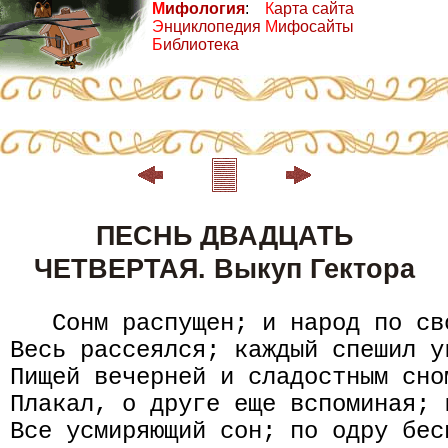
М
ифология
:
К
арта сайта
Э
нциклопедия
М
ифосайты
Б
иблиотека
ПЕСНЬ ДВАДЦАТЬ
ЧЕТВЕРТАЯ. Выкуп Гектора
   Сонм распущен; и народ по св
Весь рассеялся; каждый спешил у
Пищей вечерней и сладостным сно
Плакал, о друге еще вспоминая; 
Все усмиряющий сон; по одру бес