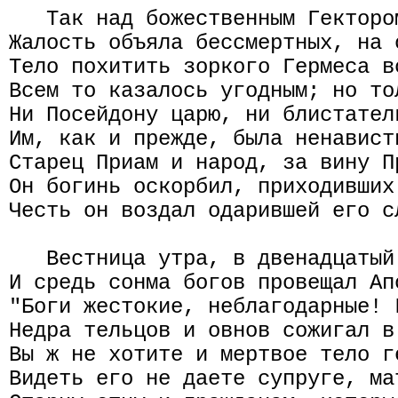
   Так над божественным Гекторо
Жалость объяла бессмертных, на 
Тело похитить зоркого Гермеса в
Всем то казалось угодным; но то
Ни Посейдону царю, ни блистател
Им, как и прежде, была ненавист
Старец Приам и народ, за вину П
Он богинь оскорбил, приходивших
Честь он воздал одарившей его с
   Вестница утра, в двенадцатый
И средь сонма богов провещал Ап
"Боги жестокие, неблагодарные! 
Недра тельцов и овнов сожигал в
Вы ж не хотите и мертвое тело г
Видеть его не даете супруге, мат