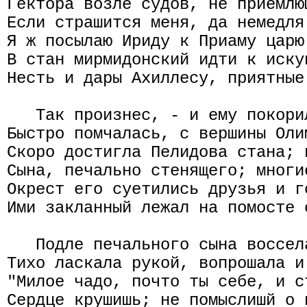
Гектора возле судов, не приемлю
Если страшится меня, да немедля
Я ж посылаю Ириду к Приаму царю
В стан мирмидонский идти к иску
Несть и дары Ахиллесу, приятные
   Так произнес, - и ему покори
Быстро помчалась, с вершины Оли
Скоро достигла Пелидова стана; 
Сына, печально стенящего; многи
Окрест его суетились друзья и г
Ими закланный лежал на помосте 
   Подле печального сына воссел
Тихо ласкала рукой, вопрошала и
"Милое чадо, почто ты себе, и с
Сердце крушишь; не помыслишй о 