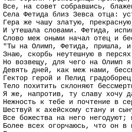
Все, на совет собравшись, блаже
Села Фетида близ Зевса отца: ус
Гера же чашу златую, прекрасную
И утешала словами. Фетида, испи
Слово меж оными начал отец и бе
"Ты на Олимп, Фетида, пришла, и
Знаю, скорбь неутешную в персях
Но возвещу, для чего на Олимп я
Девять дней, как меж нами, бесс
Гектор герой и Пелид градоборец
Тело похитить склоняют бессмерт
Я же, напротив, ту славу хочу д
Нежность к тебе и почтение в се
Шествуй к ахейскому стану и сын
Все божества на него негодуют; 
Более всех огорчаюсь, что он в 