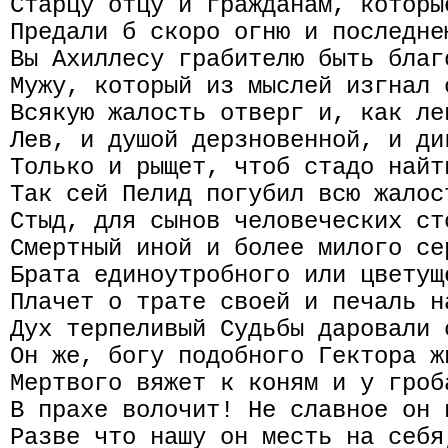
Старцу отцу и гражданам, которы
Предали б скоро огню и последне
Вы Ахиллесу грабителю быть благ
Мужу, который из мыслей изгнал 
Всякую жалость отверг и, как ле
Лев, и душой дерзновенной, и ди
Только и рыщет, чтоб стадо найт
Так сей Пелид погубил всю жалос
Стыд, для сынов человеческих ст
Смертный иной и более милого се
Брата единоутробного или цветуще
Плачет о трате своей и печаль н
Дух терпеливый Судьбы даровали 
Он же, богу подобного Гектора ж
Мертвого вяжет к коням и у гроб
В прахе волочит! Не славное он 
Разве что нашу он месть на себя