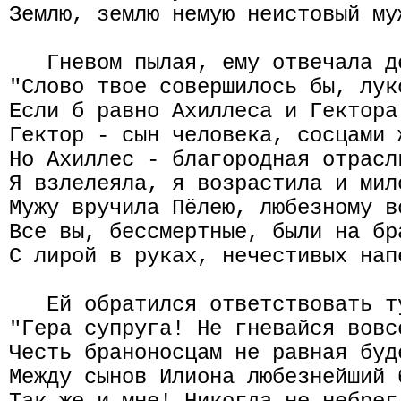
Землю, землю немую неистовый му
   Гневом пылая, ему отвечала д
"Слово твое совершилось бы, лук
Если б равно Ахиллеса и Гектора
Гектор - сын человека, сосцами 
Но Ахиллес - благородная отрасл
Я взлелеяла, я возрастила и мил
Мужу вручила Пёлею, любезному в
Все вы, бессмертные, были на бр
С лирой в руках, нечестивых нап
   Ей обратился ответствовать т
"Гера супруга! Не гневайся вовс
Честь браноносцам не равная буд
Между сынов Илиона любезнейший 