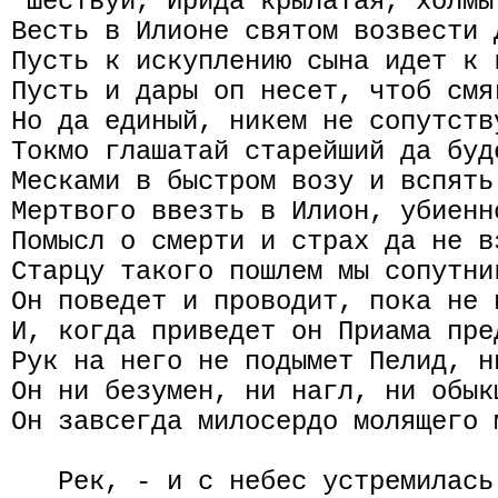
"Шествуй, Ирида крылатая, холмы
Весть в Илионе святом возвести 
Пусть к искуплению сына идет к 
Пусть и дары оп несет, чтоб смя
Но да единый, никем не сопутств
Токмо глашатай старейший да буд
Месками в быстром возу и вспять
Мертвого ввезть в Илион, убиенн
Помысл о смерти и страх да не в
Старцу такого пошлем мы сопутни
Он поведет и проводит, пока не 
И, когда приведет он Приама пре
Рук на него не подымет Пелид, н
Он ни безумен, ни нагл, ни обык
Он завсегда милосердо молящего 
   Рек, - и с небес устремилась