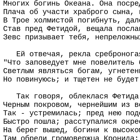
Многих богинь Океана. Она посре
Плача об участи храброго сына, 
В Трое холмистой погибнуть, дал
Став пред Фетидой, вещала посла
Зевс призывает тебя, непреложны
   Ей отвечая, рекла сребронога
"Что заповедует мне повелитель 
Светлым являться богам, угнетен
Но повинуюсь; и тщетен не будет
   Так говоря, облеклася Фетида
Черным покровом, чернейшим из в
Так - устремилась; пред нею под
Быстро пошла; расступалися окре
На берег вышед, богини к высоко
Там обрели громовержца Кронида;