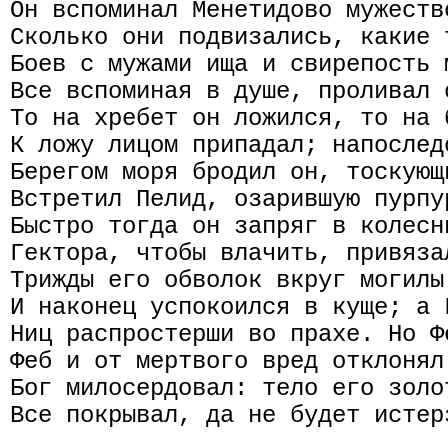
Он вспоминал Менетидово мужеств
Сколько они подвизались, какие 
Боев с мужами ища и свирепость 
Все вспоминая в душе, проливал 
То на хребет он ложился, то на 
К ложу лицом припадал; напослед
Берегом моря бродил он, тоскующ
Встретил Пелид, озарившую пурпу
Быстро тогда он запряг в колесн
Гектора, чтобы влачить, привяза
Трижды его обволок вкруг могилы
И наконец успокоился в куще; а 
Ниц распростерши во прахе. Но Ф
Феб и от мертвого вред отклонял
Бог милосердовал: тело его золо
Все покрывал, да не будет истер