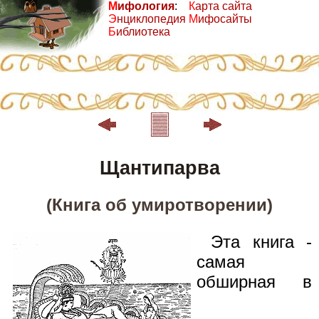
М
ифология
:
К
арта сайта
Э
нциклопедия
М
ифосайты
Б
иблиотека
Щантипарва
(Книга об умиротворении)
Эта книга -
самая
обширная в