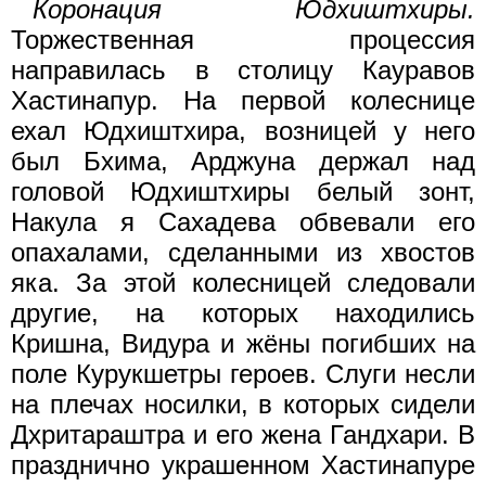
Коронация Юдхиштхиры.
Торжественная процессия
направилась в столицу Кауравов
Хастинапур. На первой колеснице
ехал Юдхиштхира, возницей у него
был Бхима, Арджуна держал над
головой Юдхиштхиры белый зонт,
Накула я Сахадева обвевали его
опахалами, сделанными из хвостов
яка. За этой колесницей следовали
другие, на которых находились
Кришна, Видура и жёны погибших на
поле Курукшетры героев. Слуги несли
на плечах носилки, в которых сидели
Дхритараштра и его жена Гандхари. В
празднично украшенном Хастинапуре