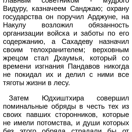
главным советником - мудрого
Видуру, казначеем Санджаю; охрану
государства он поручил Арджуне, на
Накулу возложил обязанность
организации войска и заботы по его
содержанию, а Сахадеву назначил
своим телохранителем; верховным
жрецом стал Дхаумья, который со
времени изгнания Пандавов никогда
не покидал их и делил с ними все
тяготы жизни в лесу.
Затем Юдхиштхира совершил
поминальные обряды в честь тех из
своих павших сторонников, которые
не имели потомства, и души которых
без этого обряда страдали бы от