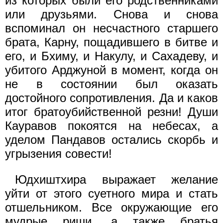
из которых были его родственниками
или друзьями. Снова и снова
вспоминал он несчастного старшего
брата, Карну, пощадившего в битве и
его, и Бхиму, и Накулу, и Сахадеву, и
убитого Арджуной в момент, когда он
не в состоянии был оказать
достойного сопротивления. Да и каков
итог братоубийственной резни! Души
Кауравов покоятся на небесах, а
уделом Пандавов остались скорбь и
угрызения совести!
Юдхиштхира выражает желание
уйти от этого суетного мира и стать
отшельником. Все окружающие его
мудрые риши, а также братья