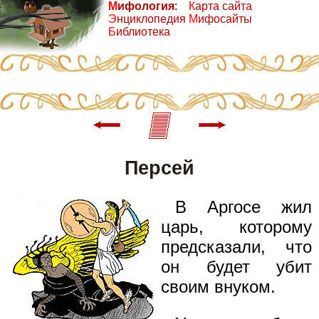
М
ифология
:
К
арта сайта
Э
нциклопедия
М
ифосайты
Б
иблиотека
Персей
В Аргосе жил
царь, которому
предсказали, что
он будет убит
своим внуком.