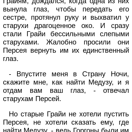
Грайям, дождался, когда одна из них
вынула глаз, чтобы передать его
сестре, протянул руку и выхватил у
старухи драгоценное око. И сразу
стали Грайи бессильными слепыми
старухами. Жалобно просили они
Персея вернуть им их единственный
глаз.
- Впустите меня в Страну Ночи,
скажите мне, как найти Медузу, и я
отдам вам ваш глаз, - отвечал
старухам Персей.
Но старые Грайи не хотели пустить
Персея, не хотели сказать ему, где
найти Медузу, - ведь Горгоны были им