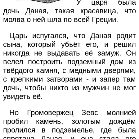
У царя была
дочь Даная, такая красавица, что
молва о ней шла по всей Греции.
Царь испугался, что Даная родит
сына, который убьёт его, и решил
никогда не выдавать её замуж. Он
велел построить подземный дом из
твёрдого камня, с медными дверями,
с крепкими затворами - и запер там
дочь, чтобы никто из мужчин не мог
увидеть её.
Но Громовержец Зевс молнией
пробил камень, золотым дождём
пролился в подземелье, где была
спрятана Даная, и она стала его