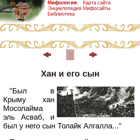
М
ифология
:
К
арта сайта
Э
нциклопедия
М
ифосайты
Б
иблиотека
Хан и его сын
"Был в
Крыму хан
Мосолайма
эль Асваб, и
был у него сын Толайк Алгалла..."