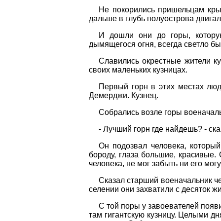
Не покорились пришельцам крым
дальше в глубь полуострова двига
И дошли они до горы, котор
дымящегося огня, всегда светло бы
Славились окрестные жители ку
своих маленьких кузницах.
Первый горн в этих местах люд
Демерджи. Кузнец.
Собрались возле горы военачаль
- Лучший горн где найдешь? - ска
Он подозвал человека, которы
бороду, глаза большие, красивые. 
человека, не мог забыть ни его могу
Сказал старший военачальник че
селении они захватили с десяток ж
С той поры у завоевателей появ
там гигантскую кузницу. Целыми дн