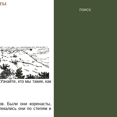
ТЫ
ПОИСК:
знайте, кто мы такие, как
ов. Были они коренасты,
стекались они по степям и