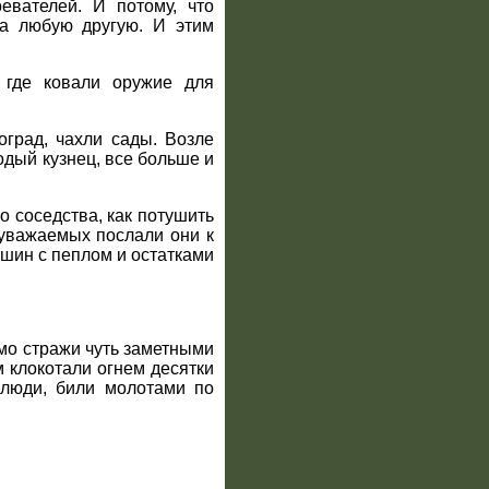
евателей. И потому, что
ла любую другую. И этим
 где ковали оружие для
град, чахли сады. Возле
одый кузнец, все больше и
о соседства, как потушить
 уважаемых послали они к
увшин с пеплом и остатками
имо стражи чуть заметными
 клокотали огнем десятки
 люди, били молотами по