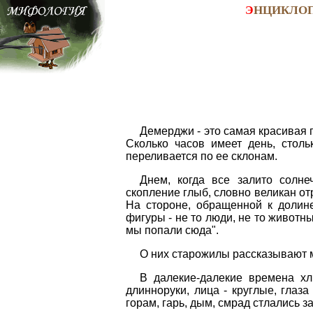
Э
НЦИКЛО
Демерджи - это самая красивая г
Сколько часов имеет день, столь
переливается по ее склонам.
Днем, когда все залито солне
скопление глыб, словно великан от
На стороне, обращенной к долин
фигуры - не то люди, не то животны
мы попали сюда".
О них старожилы рассказывают м
В далекие-далекие времена хл
длинноруки, лица - круглые, глаза
горам, гарь, дым, смрад стлались з