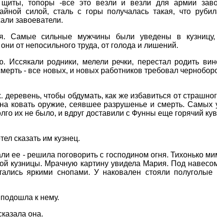
, щиты, топоры -все это везли и везли для армии заво
айной силой, сталь с горы получалась такая, что руби
али завоеватели.
ия. Самые сильные мужчины были уведены в кузницу,
они от непосильного труда, от голода и лишений.
 Иссякали родники, мелели речки, перестал родить вино
смерть - все новых, и новых работников требовал чернобор
 деревень, чтобы обдумать, как же избавиться от страшног
она ковать оружие, сеявшее разрушенье и смерть. Самых
Долго их не было, и вдруг доставили с Фунны еще горячий к
тел сказать им кузнец.
али ее - решила поговорить с господином огня. Тихонько м
ой кузницы. Мрачную картину увидела Мария. Под навесом
етались яркими снопами. У наковален стояли полуголые
подошла к нему.
сказала она.