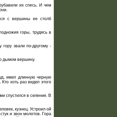
оубавили их спесь. И чем
они.
лся с вершины ее столб
подножия горы, трудясь в
 гору звали по-другому -
ую дымом вершину.
уд, имел длинную черную
 Кто хоть раз видел этого
ми спустился в селение. В
ловек, кузнец. Устроил ой
стук и звон молотов. Гора