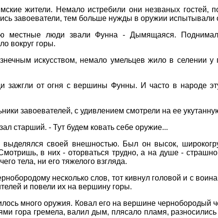
ские жители. Немало истребили они незваных гостей, п
лись завоеватели, тем больше нужды в оружии испытывали 
ую местные люди звали Фунна - Дымящаяся. Поднима
ло вокруг горы.
знечным искусством, немало умельцев жило в селении у 
и зажгли от огня с вершины Фунны. И часто в народе эту
ники завоевателей, с удивлением смотрели на ее укутанн
зал старший. - Тут будем ковать себе оружие...
й выделялся своей внешностью. Был он высок, широкогр
Смотришь, в них - оторваться трудно, а на душе - страшно.
чего тела, ни его тяжелого взгляда.
рнобородому несколько слов, тот кивнул головой и с воина
ителей и повели их на вершину горы.
илось много оружия. Ковал его на вершине чернобородый че
ями гора гремела, валил дым, плясало пламя, разносились 