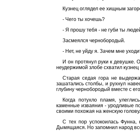
Кузнец оглядел ее хищным заго
- Чего ты хочешь?
- Я прошу тебя - не губи ты люде
Засмеялся чернобородый.
- Нет, не уйду я. Зачем мне уход
И он протянул руки к девушке. О
неудержимой злобе схватил кузнец 
Старая седая гора не выдержа
зашатались столбы, и рухнул наве
глубину чернобородый вместе с е
Когда потухло пламя, улеглис
каменные изваяния - уродливые по
своими похожая на женскую голову
С тех пор успокоилась Фунна,
Дымящаяся. Но запомнил народ все 