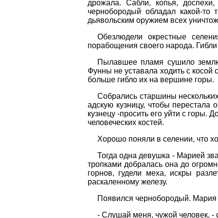
дрожала. Сабли, копья, доспехи
чернобородый обладал какой-то т
дьявольским оружием всех уничтож
Обезлюдели окрестные селен
порабощения своего народа. Гибли 
Пылавшее пламя сушило землю.
Фунны не уставала ходить с косой 
больше гибло их на вершине горы.
Собрались старшины нескольких.
адскую кузницу, чтобы перестала 
кузнецу -просить его уйти с горы. 
человеческих костей.
Хорошо поняли в селении, что хо
Тогда одна девушка - Марией зв
тропками добралась она до огромн
горнов, гудели меха, искры разл
раскаленному железу.
Появился чернобородый. Мария 
- Слушай меня, чужой человек, - 