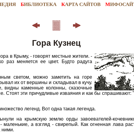
ПЕДИЯ
Б
ИБЛИОТЕКА
К
АРТА САЙТОВ
М
ИФОСАЙ
Гора Кузнец
ора в Крыму, - говорят местные жители. -
ко раз меняется ее цвет. Будто радуга
чным светом, можно заметить на горе
рывал их от вершины и складывал в кучу.
е, видны каменные колонны, сказочные
е. Стоят эти причудливые изваяния и как бы спрашивают: "У
ножество легенд. Вот одна такая легенда.
ынули на крымскую землю орды завоевателей-кочевник
 - маленькие, а взгляд - свирепый. Как огненная лава ра
а ними.