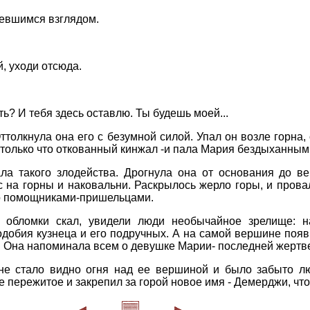
ревшимся взглядом.
й, уходи отсюда.
ить? И тебя здесь оставлю. Ты будешь моей...
ттолкнула она его с безумной силой. Упал он возле горна,
только что откованный кинжал -и пала Мария бездыханным 
ла такого злодейства. Дрогнула она от основания до в
с на горны и наковальни. Раскрылось жерло горы, и прова
го помощниками-пришельцами.
ь обломки скал, увидели люди необычайное зрелище: 
добия кузнеца и его подручных. А на самой вершине появ
. Она напоминала всем о девушке Марии- последней жертве
 не стало видно огня над ее вершиной и было забыто л
пережитое и закрепил за горой новое имя - Демерджи, что 