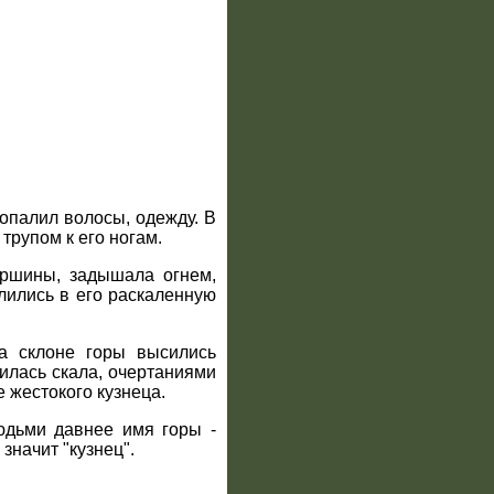
 опалил волосы, одежду. В
трупом к его ногам.
ершины, задышала огнем,
лились в его раскаленную
на склоне горы высились
илась скала, очертаниями
 жестокого кузнеца.
юдьми давнее имя горы -
значит "кузнец".