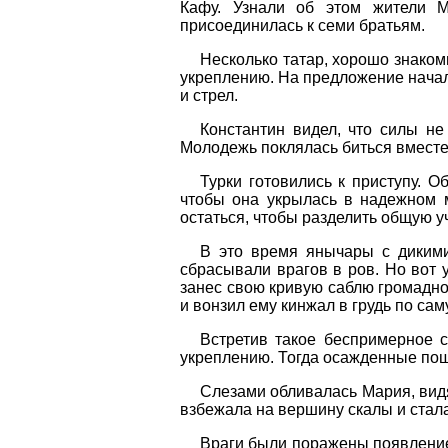
Кафу. Узнали об этом жители М
присоединилась к семи братьям.
Несколько татар, хорошо знаком
укреплению. На предложение начал
и стрел.
Константин видел, что силы н
Молодежь поклялась биться вместе
Турки готовились к приступу. 
чтобы она укрылась в надежном 
остаться, чтобы разделить общую у
В это время янычары с дикими
сбрасывали врагов в ров. Но вот 
занес свою кривую саблю громадно
и вонзил ему кинжал в грудь по сам
Встретив такое беспримерное с
укреплению. Тогда осажденные пошл
Слезами обливалась Мария, видя
взбежала на вершину скалы и стала
Враги были поражены появление