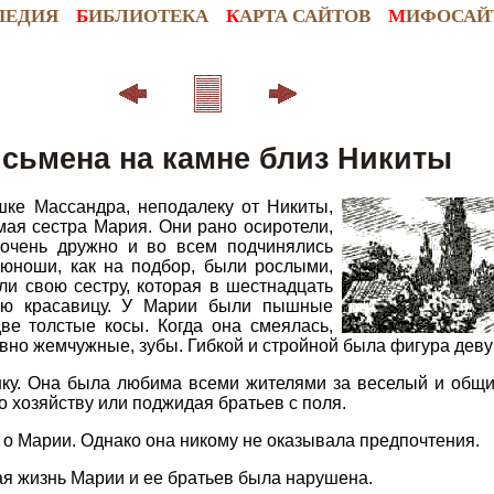
ПЕДИЯ
Б
ИБЛИОТЕКА
К
АРТА САЙТОВ
М
ИФОСАЙ
сьмена на камне близ Никиты
шке Массандра, неподалеку от Никиты,
мая сестра Мария. Они рано осиротели,
 очень дружно и во всем подчинялись
 юноши, как на подбор, были рослыми,
ли свою сестру, которая в шестнадцать
ную красавицу. У Марии были пышные
ве толстые косы. Когда она смеялась,
вно жемчужные, зубы. Гибкой и стройной была фигура деву
ку. Она была любима всеми жителями за веселый и общи
о хозяйству или поджидая братьев с поля.
о Марии. Однако она никому не оказывала предпочтения.
ая жизнь Марии и ее братьев была нарушена.