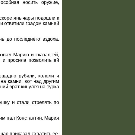
особная носить оружие,
 Вскоре янычары подошли к
и ответили градом камней
ь до последнего вздоха.
озвал Марию и сказал ей,
 и просила позволить ей
ощадно рубили, кололи и
 на камни, вот над другим
ий брат кинулся на турка
ушку и стали стрелять по
ним пал Константин, Мария
ар приказал схватить ее.