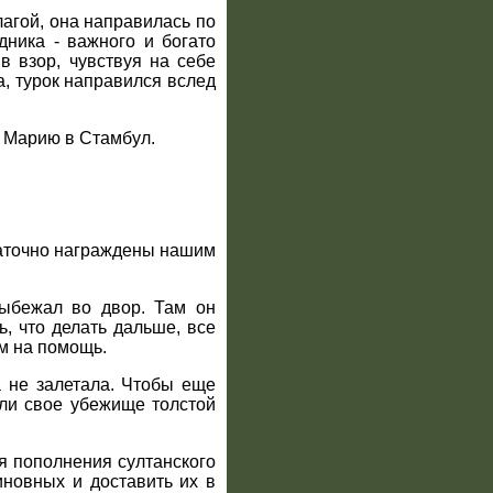
агой, она направилась по
дника - важного и богато
в взор, чувствуя на себе
а, турок направился вслед
ь Марию в Стамбул.
статочно награждены нашим
выбежал во двор. Там он
, что делать дальше, все
м на помощь.
а не залетала. Чтобы еще
или свое убежище толстой
я пополнения султанского
новных и доставить их в