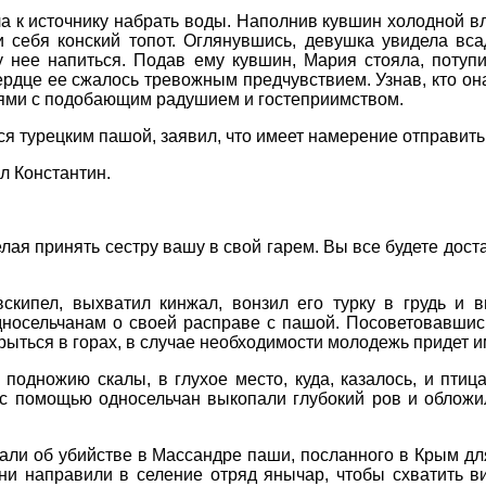
 к источнику набрать воды. Наполнив кувшин холодной вл
 себя конский топот. Оглянувшись, девушка увидела вса
у нее напиться. Подав ему кувшин, Мария стояла, потупи
ердце ее сжалось тревожным предчувствием. Узнав, кто он
тьями с подобающим радушием и гостеприимством.
йся турецким пашой, заявил, что имеет намерение отправит
ил Константин.
желая принять сестру вашу в свой гарем. Вы все будете до
скипел, выхватил кинжал, вонзил его турку в грудь и 
носельчанам о своей расправе с пашой. Посоветовавшись
рыться в горах, в случае необходимости молодежь придет и
подножию скалы, в глухое место, куда, казалось, и птиц
я с помощью односельчан выкопали глубокий ров и облож
нали об убийстве в Массандре паши, посланного в Крым дл
и направили в селение отряд янычар, чтобы схватить ви