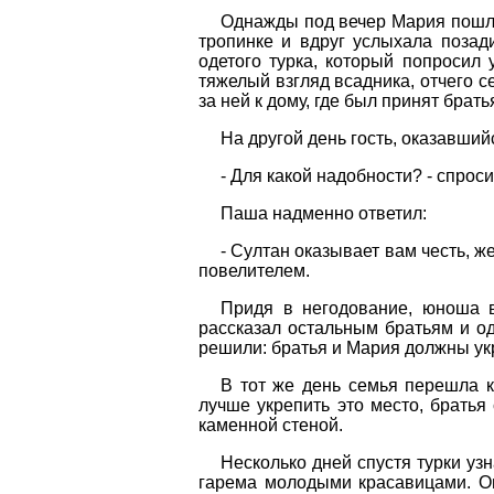
Однажды под вечер Мария пошла
тропинке и вдруг услыхала позади
одетого турка, который попросил 
тяжелый взгляд всадника, отчего с
за ней к дому, где был принят бра
На другой день гость, оказавши
- Для какой надобности? - спрос
Паша надменно ответил:
- Султан оказывает вам честь, 
повелителем.
Придя в негодование, юноша в
рассказал остальным братьям и од
решили: братья и Мария должны ук
В тот же день семья перешла к 
лучше укрепить это место, брать
каменной стеной.
Несколько дней спустя турки уз
гарема молодыми красавицами. Он