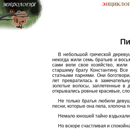
Э
НЦИКЛО
Пи
В небольшой греческой дереву
некогда жили семь братьев и вось
сами вели свое хозяйство, жили
старшему брату Константину. Все
статными парнями. Они боготвори
лет превратилась в замечатель
золотые волосы, заплетенные в д
открывались ровные красивые, сло
Не только братья любили девуш
песни, которые она пела, хлопоча п
Немало юношей тайно вздыхали 
Но вскоре счастливая и спокойн