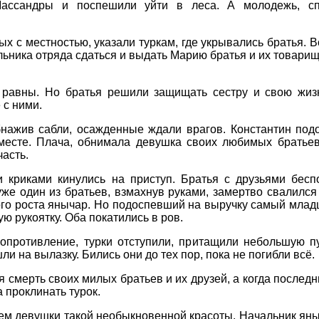
ассандры и поспешили уйти в леса. А молодежь, сп
ых с местностью, указали туркам, где укрывались братья.
ьника отряда сдаться и выдать Марию братья и их товарищ
е равны. Но братья решили защищать сестру и свою жизн
 с ними.
Обнажив сабли, осажденные ждали врагов. Константин под
месте. Плача, обнимала девушка своих любимых братьев
часть.
 криками кинулись на приступ. Братья с друзьями бесп
уже один из братьев, взмахнув руками, замертво свалился
го роста янычар. Но подоспевший на выручку самый младш
ую рукоятку. Оба покатились в ров.
опротивление, турки отступили, притащили небольшую п
и на вылазку. Бились они до тех пор, пока не погибли всё.
 смерть своих милых братьев и их друзей, а когда послед
 проклинать турок.
м девушки такой необыкновенной красоты. Начальник яныч