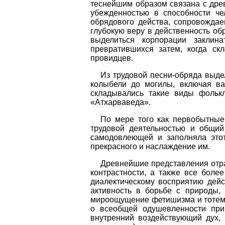
теснейшим образом связана с дре
убежденностью в способности че
обрядового действа, сопровождае
глубокую веру в действенность об
выделиться корпорации заклина
превратившихся затем, когда ск
провидцев.
Из трудовой песни-обряда выд
колыбели до могилы, включая ва
складывались такие виды фолькл
«Атхарваведа».
По мере того как первобытные
трудовой деятельностью и общий 
самодовлеющей и заполняла этот
прекрасного и наслаждение им.
Древнейшие представления отр
контрастности, а также все боле
диалектическому восприятию дейс
активность в борьбе с природы,
мироощущение фетишизма и тотеми
о всеобщей одушевленности при
внутренний воздействующий дух,