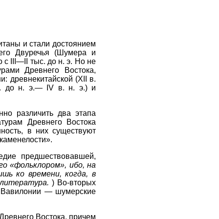
итаны и стали достоянием
его Двуречья (Шумера и
III—II тыс. до н. э. Но не
рами Древнего Востока,
: древнекитайской (XII в.
. до н. э.— IV в. н. э.) и
нно различить два этапа
турам Древнего Востока
ность, в них существуют
окаменелости».
едие предшествовавшей,
го «фольклором», ибо, на
шь ко времени, когда, в
 литература.
) Во-вторых
е Вавилонии — шумерские
Древнего Востока, причем