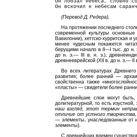
Он лобзал небеса, словно с
Он вскочил к небесам саран
(Перевод Д. Редера).
На протяжении последнего стол
современной культуры основные
Вавилонии), хеттско-хурритская и у
менее чудесным покажется чита
берущими начало в II—I тыс. до н
до н. э.— III в. н. э.), древнеинд
древнееврейской (XII в. до н. э.— II в.
Во всех литературах Древнего
развития; более ранний — арха
свойственна также «многослойно
«пласты» — свидетели более ранни
Древнейшие слои могут быть,
долитературной, то есть изустной,
наш взгляд, этот термин неправ
отличие от устного творчества
— элементы, унаследованные от 
элементы).
С древнейших времен существова