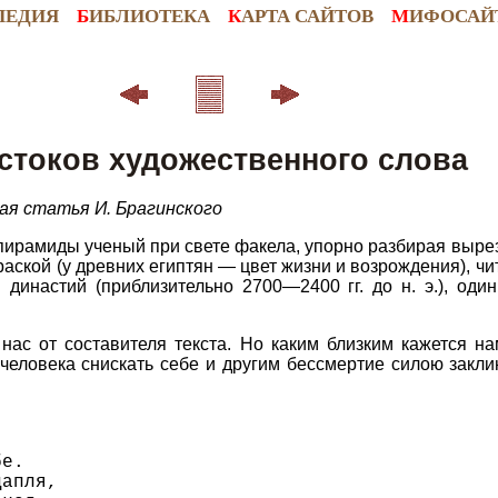
ПЕДИЯ
Б
ИБЛИОТЕКА
К
АРТА САЙТОВ
М
ИФОСАЙ
истоков художественного слова
ая статья И. Брагинского
пирамиды ученый при свете факела, упорно разбирая выре
ской (у древних египтян — цвет жизни и возрождения), чит
династий (приблизительно 2700—2400 гг. до н. э.), оди
 нас от составителя текста. Но каким близким кажется 
человека снискать себе и другим бессмертие силою закл
,
бе.
цапля,