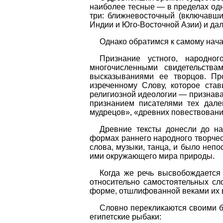
наиболее тесные — в пределах одн
три: ближневосточный (включавш
Индии и Юго-Восточной Азии) и дал
Однако обратимся к самому начал
Признание устного, народно
многочисленными свидетельства
высказываниями ее творцов. Пр
изреченному Слову, которое ста
религиозной идеологии — признав
признанием писателями тех дале
мудрецов», «древних повествований
Древние тексты донесли до на
формах раннего народного творчес
слова, музыки, танца, и было непо
ими окружающего мира природы.
Когда же речь высвобождается 
относительно самостоятельных сл
форме, отшлифованной веками их в
Словно перекликаются своими бе
египетские рыбаки: