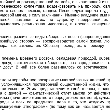
внейшей «производственной магией», с выраставшей из п
ловеческого коллектива воздействовать на природу, ов
мого словом, песнью, танцем. Песня одухотворяла труд,
рядовой магии, в силу заклинаний. Именно владение ими 
телей, шаманов, этих, по существу, наидревнейших
ладывалась религиозная идеология, в жрецов, священно
елялись различные виды обрядовых песен (сопровождавши
жнейшую сторону — воспроизводство самой жизни, люб
ора, как заклинания. Образец последних, к примеру, 
 племена Древнего Востока, овладевая природой, обрет
досуг, синкретическая обрядность, раз зародившаяся, с
 досуг. В ней все более развивалось со эстетическое 
ажали первобытное восприятие многообразных явлений п
е усложнявшихся противоречий общественной жизни, что 
твительности. Этим представлениям свойственны, с одно
 а с другой — фантастический отлет мысли от действит
зма (почитание животного прародителем племени), культ
роды и всех ее предметов, вера в то, что каждому пр
 именуемый этнографами (по тому, как он называется 