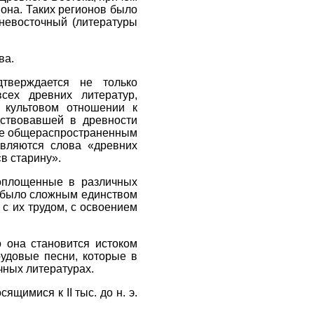
иона. Таких регионов было
невосточный (литературы
ва.
дтверждается не только
сех древних литератур,
 культовом отношении к
дствовавшей в древности
же общераспространенным
являются слова «древних
в старину».
воплощенные в различных
ь было сложным единством
 с их трудом, с освоением
о она становится истоком
рудовые песни, которые в
чных литературах.
щимися к II тыс. до н. э.