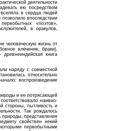
рактической деятельности
ладевать ею посредством
 вселяла в сердца людей
и позволило впоследствии
 первобытных «поэтов»,
служителей, в оракулов,
е человеческую жизнь от
овное влечение, браки),
— древнеиндийская книга
али наряду с совместной
тановилась относительно
начало: воспроизведение
рироды и ее потрясающей
соответствовало наивно-
й стороны, пытливость и
ельности. Так рождалось
а природы, представления
едмету свойствен некий
некоторыми первобытными