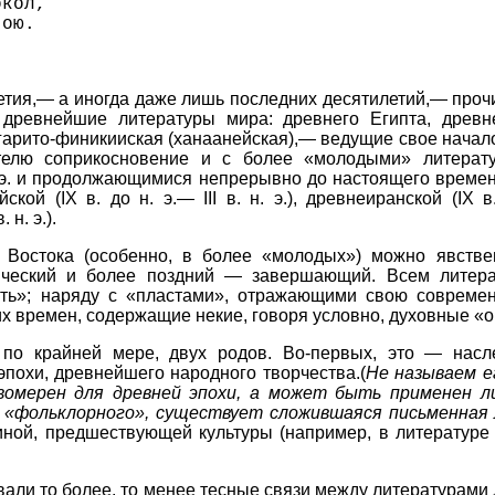
окол,
чою.
етия,— а иногда даже лишь последних десятилетий,— проч
 древнейшие литературы мира: древнего Египта, древн
гарито-финикииская (ханаанейская),— ведущие свое начало с 
телю соприкосновение и с более «молодыми» литерату
. э. и продолжающимися непрерывно до настоящего времени
ийской (IX в. до н. э.— III в. н. э.), древнеиранской (IX в
 н. э.).
 Востока (особенно, в более «молодых») можно явстве
ический и более поздний — завершающий. Всем литера
сть»; наряду с «пластами», отражающими свою современ
х времен, содержащие некие, говоря условно, духовные «
 по крайней мере, двух родов. Во-первых, это — насл
 эпохи, древнейшего народного творчества.(
Не называем е
омерен для древней эпохи, а может быть применен ли
, «фольклорного», существует сложившаяся письменная
иной, предшествующей культуры (например, в литератур
ли то более, то менее тесные связи между литературами 