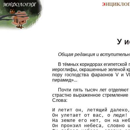
Э
НЦИКЛО
У 
Общая редакция и вступительн
В тёмных коридорах египетской 
иероглифы, окрашенные зеленой кра
пору господства фараонов V и VI 
пирамид»...
Почти пять тысяч лет отделяют
страстно выраженное стремление 
Слова:
И летит он, летящий далеко
Он улетает от вас, о люди!
На земле его нет, он на не
Он пронзил небеса, словно 