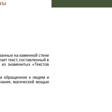
ТЫ
занные на каменной стене
ает текст, составленный в
н из знаменитых «Текстов
нам обращенное к людям и
инания, магической мощью