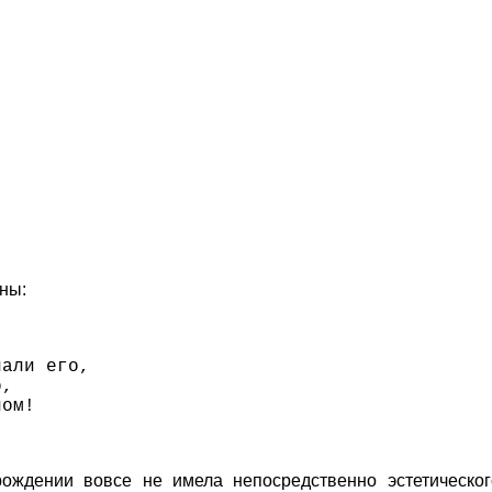
ны:
пали его,
о,
лом!
ождении вовсе не имела непосредственно эстетическо