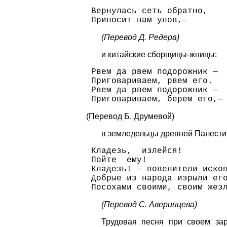
Вернулась сеть обратно,
Приносит нам улов,—
(Перевод Д. Редера)
и китайские сборщицы-жницы:
Рвем да рвем подорожник —
Приговариваем, рвем его.
Рвем да рвем подорожник —
Приговариваем, берем его,—
(Перевод Б. Друмевой)
в земледельцы древней Палести
Кладезь,  излейся!
Пойте  ему!
Кладезь! — повелители иско
Добрые из народа изрыли ег
Посохами своими, своим жез
(Перевод С. Аверинцева)
Трудовая песня при своем зар