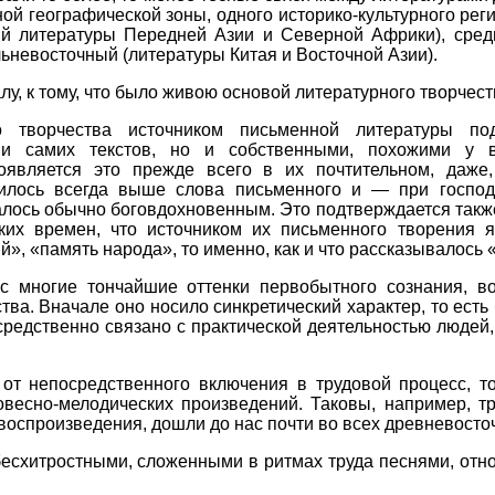
ой географической зоны, одного историко-культурного рег
ий литературы Передней Азии и Северной Африки), сред
ьневосточный (литературы Китая и Восточной Азии).
у, к тому, что было живою основой литературного творчест
го творчества источником письменной литературы по
ми самих текстов, но и собственными, похожими у в
оявляется это прежде всего в их почтительном, даже,
вилось всегда выше слова письменного и — при госпо
алось обычно боговдохновенным. Это подтверждается так
ких времен, что источником их письменного творения 
», «память народа», то именно, как и что рассказывалось «
с многие тончайшие оттенки первобытного сознания, 
тва. Вначале оно носило синкретический характер, то ест
средственно связано с практической деятельностью людей,
от непосредственного включения в трудовой процесс, т
овесно-мелодических произведений. Таковы, например, т
оспроизведения, дошли до нас почти во всех древневосто
схитростными, сложенными в ритмах труда песнями, относя