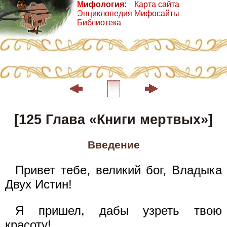
М
ифология
:
К
арта сайта
Э
нциклопедия
М
ифосайты
Б
иблиотека
[125 Глава «Книги мертвых»]
Введение
Привет тебе, великий бог, Владыка
Двух Истин!
Я пришел, дабы узреть твою
красоту!