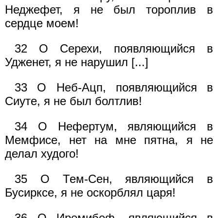
Неджефет, я не был тороплив в
сердце моем!
32 О Серехи, появляющийся в
Удженет, я не нарушил [...]
33 О Неб-Ацп, появляющийся в
Сиуте, я не был болтлив!
34 О Нефертум, являющийся в
Мемфисе, нет на мне пятна, я не
делал худого!
35 О Тем-Сен, являющийся в
Бусирксе, я не оскорблял царя!
36 О Иремибеф, являющийся в