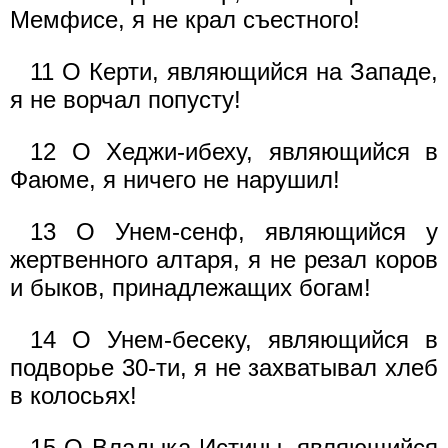
Мемфисе, я не крал съестного!
11 О Керти, являющийся на Западе,
я не ворчал попусту!
12 О Хеджи-ибеху, являющийся в
Фаюме, я ничего не нарушил!
13 О Унем-сенф, являющийся у
жертвенного алтаря, я не резал коров
и быков, принадлежащих богам!
14 О Унем-бесеку, являющийся в
подворье 30-ти, я не захватывал хлеб
в колосьях!
15 О Владыка Истины, являющийся