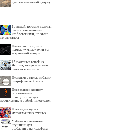
двухтысячелетний дворец
15 вещей, которые должны
были стать великими
изобретениями, но этого
не случилось
Huawei анонсировала
первые «умные» очки без
встроенной камеры
15 полезных вещей из
Японии, которые должны
быть во всем мире
Невидимое стекло избавит
смартфоны от бликов
Представлен концепт
всасывающего
огнетушителя для
космических кораблей и подлодок
Пять выдающихся
мусульманских учёных
Учёные использовали
наушники для
разблокировки телефона