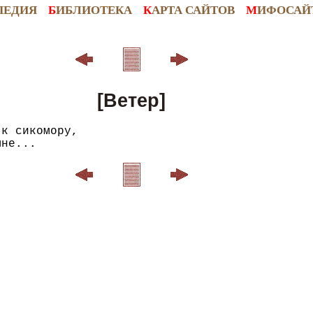
ПЕДИЯ
Б
ИБЛИОТЕКА
К
АРТА САЙТОВ
М
ИФОСАЙ
[Ветер]
к сикомору,
