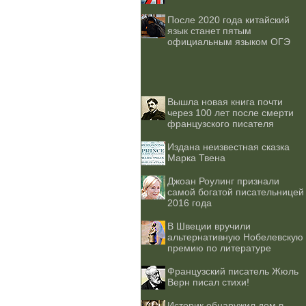
После 2020 года китайский
язык станет пятым
официальным языком ОГЭ
Вышла новая книга почти
через 100 лет после смерти
французского писателя
Издана неизвестная сказка
Марка Твена
Джоан Роулинг признали
самой богатой писательницей
2016 года
В Швеции вручили
альтернативную Нобелевскую
премию по литературе
Французский писатель Жюль
Верн писал стихи!
Историк обнаружил дом в