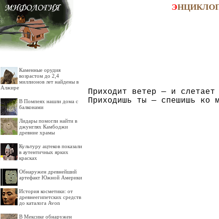
Э
НЦИКЛО
Каменные орудия
возрастом до 2,4
миллионов лет найдены в
Алжире
Приходит ветер — и слетает 
В Помпеях нашли дома с
балконами
Лидары помогли найти в
джунглях Камбоджи
древние храмы
Культуру ацтеков показали
в аутентичных ярких
красках
Обнаружен древнейший
артефакт Южной Америки
История косметики: от
древнеегипетских средств
до каталога Avon
В Мексике обнаружен