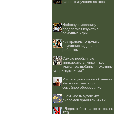
раннего изучения языков
Небесную механику
предлагают изучать с
помощью игры
Как правильно делать
домашние задания с
ребенком
Самые необычные
университеты мира – где
учатся волшебники и охотники
за привидениями?
Мифы о домашнем обучении.
Что нужно знать про
семейное образование
Значимость вузовских
дипломов преувеличена?
«Яндекс» бесплатно готовит к
ЕГЭ