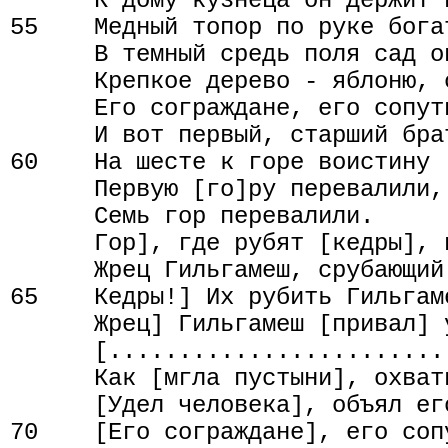
      К дому кузнеца он держит п
55    Медный топор по руке бога
      В темный средь поля сад о
      Крепкое дерево - яблоню, 
      Его сограждане, его сопут
      И вот первый, старший бра
60    На шесте к горе воистину 
      Первую [го]ру перевалили,
      Семь гор перевалили.

      Гор], где рубят [кедры], н
      Жрец Гильгамеш, срубающий 
65    Кедры!] Их рубить Гильгаме
      Жрец] Гильгамеш [привал] у
      [........................
      Как [мгла пустыни], охват
      [Удел человека], объял его
70    [Его сограждане], его сопу