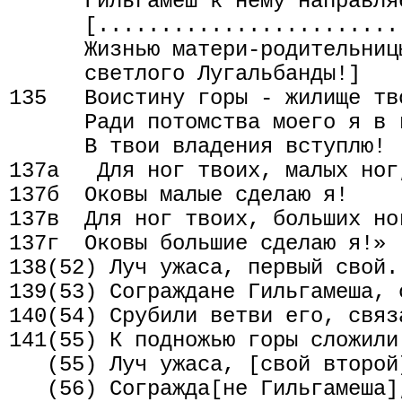
      Гильгамеш к нему направляе
      [.........................
      Жизнью матери-родительниц
      светлого Лугальбанды!]

135   Воистину горы - жилище тв
      Ради потомства моего я в 
      В твои владения вступлю!

137а   Для ног твоих, малых ног,
137б  Оковы малые сделаю я!

137в  Для ног твоих, больших ног
137г  Оковы большие сделаю я!»

138(52) Луч ужаса, первый свой.
139(53) Сограждане Гильгамеша, 
140(54) Срубили ветви его, связ
141(55) К подножью горы сложили 
   (55) Луч ужаса, [свой второй
   (56) Согражда[не Гильгамеша]