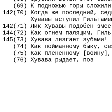
   (69) К подножью горы сложили 
142(70) Когда же последний, сед
        Хувавы вступил Гильгамеш
142(71) Лик Хувавы подобен змее
144(72) Как огнем палящим, Гиль
145(73) Хувава лязгает зубами!

   (74) Как пойманному быку, св
   (75) Как плененному [воину],
   (76) Хувава рыдает, поз