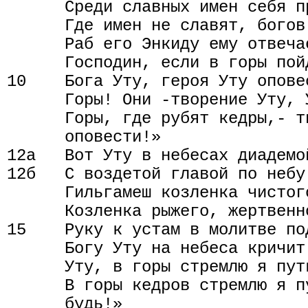
      Среди славных имен себя пр
      Где имен не славят, богов 
      Раб его Энкиду ему отвечае
      Господин, если в горы пой
10    Бога Уту, героя Уту оповес
      Горы! Они -творение Уту, 
      Горы, где рубят кедры,- т
      оповести!»

12а   Вот Уту в небесах диадемо
12б   С воздетой главой по небу 
      Гильгамеш козленка чистог
      Козленка рыжего, жертвенн
15    Руку к устам в молитве под
      Богу Уту на небеса кричит:
      Уту, в горы стремлю я пут
      В горы кедров стремлю я п
      будь!»
