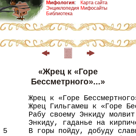
М
ифология
:
К
арта сайта
Э
нциклопедия
М
ифосайты
Б
иблиотека
«Жрец к «Горе
Бессметрного»...»
      Жрец к «Горе Бессмертного
      Жрец Гильгамеш к «Горе Бе
      Рабу своему Энкиду молвит 
      Энкиду, гаданье на кирпич
5     В горы пойду, добуду славы