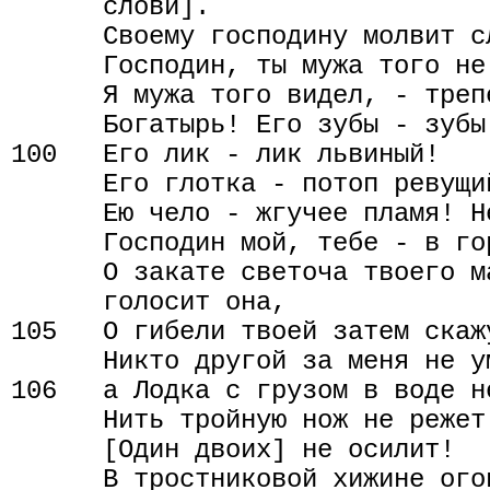
      слови].

      Своему господину молвит сл
      Господин, ты мужа того не
      Я мужа того видел, - треп
      Богатырь! Его зубы - зубы 
100   Его лик - лик львиный!

      Его глотка - потоп ревущий
      Ею чело - жгучее пламя! Н
      Господин мой, тебе - в го
      О закате светоча твоего м
      голосит она,

105   О гибели твоей затем скаж
      Никто другой за меня не ум
106   а Лодка с грузом в воде не
      Нить тройную нож не режет!
      [Один двоих] не осилит!

      В тростниковой хижине ого