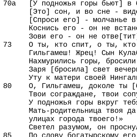
70а   [У подножья горы бьют] в б
      [Это] сон, и во сне - виде
      [Спроси его] - молчанье в 
      Коснись его - он не встане
      Зови его - он не отве[тит]
73    О ты, кто спит, о ты, кто 
      Гильгамеш! Жрец! Сын Кула
      Нахмурились горы, бросили 
      Заря [бросила] свет вечерн
      Уту к матери своей Нингал
80    О, Гильгамеш, доколе ты [
      Твои сограждане, твои сопу
      У подножья горы вкруг теб
      Мать-родительница твоя да
      улицах города твоего!»

      Светел разумом, он проснул
85    По слову богатырскому его