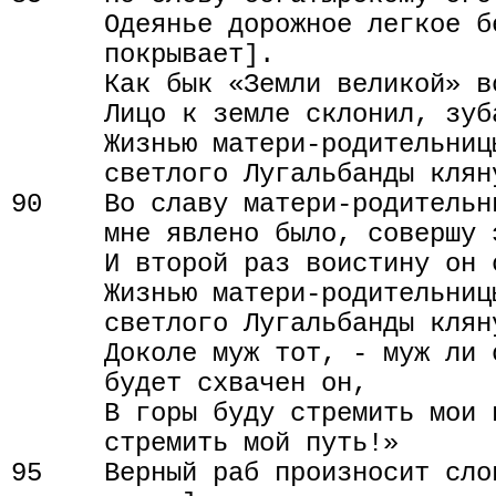
      Одеянье дорожное легкое б
      покрывает].

      Как бык «Земли великой» вс
      Лицо к земле склонил, зуб
      Жизнью матери-родительниц
      светлого Лугальбанды кляну
90    Во славу матери-родительн
      мне явлено было, совершу э
      И второй раз воистину он с
      Жизнью матери-родительниц
      светлого Лугальбанды кляну
      Доколе муж тот, - муж ли 
      будет схвачен он,

      В горы буду стремить мои 
      стремить мой путь!»

95    Верный раб произносит сло