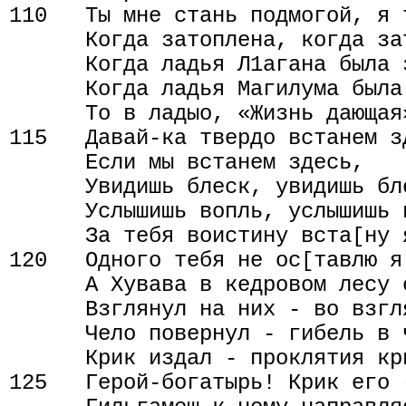
110   Ты мне стань подмогой, я 
      Когда затоплена, когда зат
      Когда ладья Л1агана была з
      Когда ладья Магилума была 
      То в ладыо, «Жизнь дающая
115   Давай-ка твердо встанем з
      Если мы встанем здесь,

      Увидишь блеск, увидишь бл
      Услышишь вопль, услышишь 
      За тебя воистину вста[ну я
120   Одного тебя не ос[тавлю я!
      А Хувава в кедровом лесу 
      Взглянул на них - во взгля
      Чело повернул - гибель в ч
      Крик издал - проклятия кри
125   Герой-богатырь! Крик его -