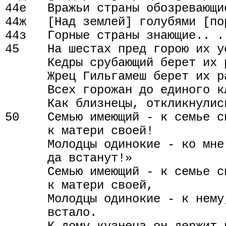
44е   Вражьи страны обозревающие
44ж   [Над землей] голубями [пор
44з   Горные страны знающие.. .

45    На шестах пред горою их ус
      Кедры срубающий берет их р
      Жрец Гильгамеш берет их ра
      Всех горожан до единого кл
      Как близнецы, откликнулись
50    Семью имеющий - к семье с
      к матери своей!

      Молодцы одинокие - ко мне
      да встанут!»

      Семью имеющий - к семье с
      к матери своей,

      Молодцы одинокие - к нему
      встало.
