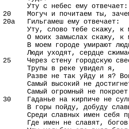
      Уту с небес ему отвечает:

20    Могуч и почитаем ты, заче
20а   Гильгамеш ему отвечает:

      Уту, слово тебе скажу, к 
      О моих замыслах скажу, к 
      В моем городе умирают люд
      Люди уходят, сердце сжимае
25    Через стену городскую свес
      Трупы в реке увидел я,

      Разве не так уйду и я? Во
      Самый высокий не достигнет
      Самый огромный не покроет 
30    Гаданье на кирпиче не сули
      В горы пойду, добуду славы
      Среди славных имен себя пр
      Где имен не славят, богов 