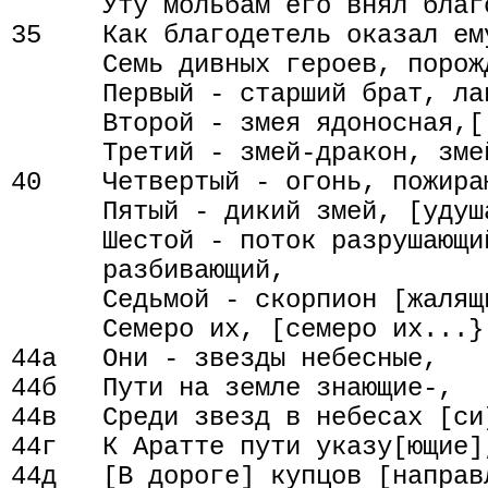
      Уту мольбам его внял благо
35    Как благодетель оказал ему
      Семь дивных героев, порож
      Первый - старший брат, ла
      Второй - змея ядоносная,[
      Третий - змей-дракон, змей
40    Четвертый - огонь, пожира
      Пятый - дикий змей, [удуша
      Шестой - поток разрушающи
      разбивающий,

      Седьмой - скорпион [жалящ
      Семеро их, [семеро их...}

44а   Они - звезды небесные,

44б   Пути на земле знающие-,

44в   Среди звезд в небесах [си]
44г   К Аратте пути указу[ющие],
44д   [В дороге] купцов [направл