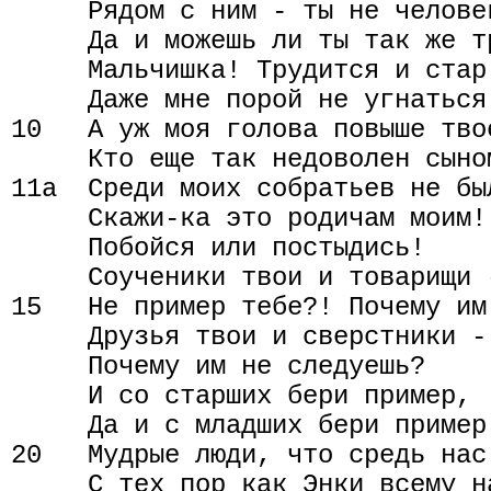
     Рядом с ним - ты не человек
     Да и можешь ли ты так же тр
     Мальчишка! Трудится и стар 
     Даже мне порой не угнаться 
10   А уж моя голова повыше твое
     Кто еще так недоволен сыном
11а  Среди моих собратьев не был
     Скажи-ка это родичам моим!

     Побойся или постыдись!

     Соученики твои и товарищи -
15   Не пример тебе?! Почему им
     Друзья твои и сверстники -
     Почему им не следуешь?

     И со старших бери пример,

     Да и с младших бери пример!
20   Мудрые люди, что средь нас 
     С тех пор как Энки всему на