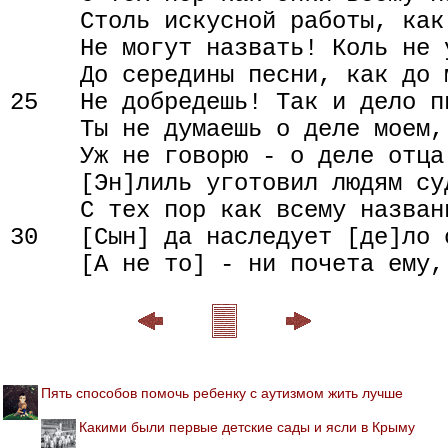
     Столь искусной работы, как
     Не могут назвать! Коль не у
     До середины песни, как до 
25   Не добредешь! Так и дело пи
     Ты не думаешь о деле моем,

     Уж не говорю - о деле отца 
     [Эн]лиль уготовил людям суд
     С тех пор как всему названи
30   [Сын] да наследует [де]ло о
Пять способов помочь ребенку с аутизмом жить лучше
Какими были первые детские сады и ясли в Крыму