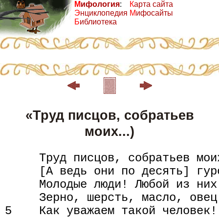
М
ифология
:
К
арта сайта
Э
нциклопедия
М
ифосайты
Б
иблиотека
«Труд писцов, собратьев
моих...)
     Труд писцов, собратьев мои
     [А ведь они по десять] гур
     Молодые люди! Любой из них
     Зерно, шерсть, масло, овец
5    Как уважаем такой человек!
