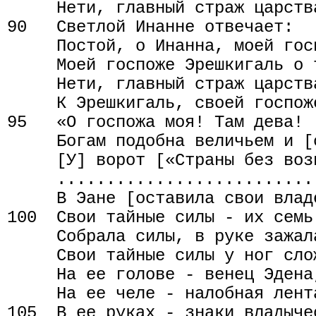
     Нети, главный страж царства
90   Светлой Инанне отвечает:

     Постой, о Инанна, моей гос
     Моей госпоже Эрешкигаль о 
     Нети, главный страж царства
     К Эрешкигаль, своей госпож
95   «О госпожа моя! Там дева!

     Богам подобна величьем и [с
     [У] ворот [«Страны без возв
     ...........................
     В Эане [оставила свои владе
100  Свои тайные силы - их семь 
     Собрала силы, в руке зажала
     Свои тайные силы у ног слож
     На ее голове - венец Эдена,
     На ее челе - налобная лент
105  В ее руках - знаки владычес