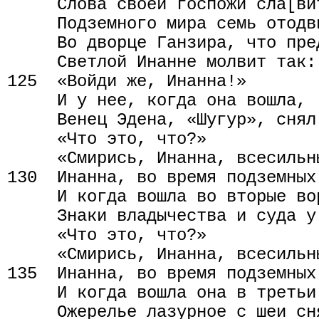
     Слова своей госпожи сла[вит
     Подземного мира семь отодв
     Во дворце Ганзира, что пре
     Светлой Инанне молвит так:

125  «Войди же, Инанна!»

     И у нее, когда она вошла,

     Венец Эдена, «Шугур», снял 
     «Что это, что?»

     «Смирись, Инанна, всесильн
130  Инанна, во время подземных
     И когда вошла во вторые вор
     Знаки владычества и суда у
     «Что это, что?»

     «Смирись, Инанна, всесильн
135  Инанна, во время подземных
     И когда вошла она в третьи 
     Ожерелье лазурное с шеи сня