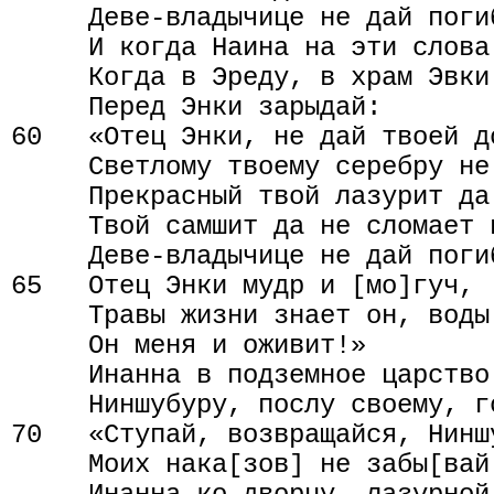
     Деве-владычице не дай поги
     И когда Наина на эти слова
     Когда в Эреду, в храм Эвки 
     Перед Энки зарыдай:

60   «Отец Энки, не дай твоей д
     Светлому твоему серебру не
     Прекрасный твой лазурит да
     Твой самшит да не сломает 
     Деве-владычице не дай поги
65   Отец Энки мудр и [мо]гуч,

     Травы жизни знает он, воды
     Он меня и оживит!»

     Инанна в подземное царство 
     Ниншубуру, послу своему, го
70   «Ступай, возвращайся, Ниншу
     Моих нака[зов] не забы[вай!