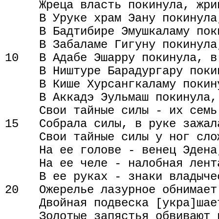
     Жреца власть покинула, жри
     В Уруке храм Эану покинула
     В Бадтибире Эмушкаламу пок
     В Забаламе Гигуну покинула
10   В Адабе Эшарру покинула, в
     В Ништуре Барадургару поки
     В Кише Хурсангкаламу покин
     В Аккадэ Эульмаш покинула,
     Свои тайные силы - их семь 
15   Собрала силы, в руке зажала
     Свои тайные силы у ног слож
     На ее голове - венец Эдена,
     На ее челе - налобная лент
     В ее руках - знаки владычес
20   Ожерелье лазурное обнимает 
     Двойная подвеска [укра]шает
     Золотые запястья обвивают р