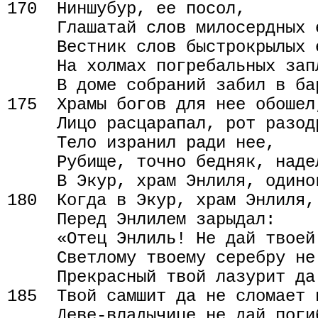
170  Ниншубур, ее посол,

     Глашатай слов милосердных е
     Вестник слов быстрокрылых е
     На холмах погребальных запл
     В доме собраний забил в бар
175  Храмы богов для нее обошел,
     Лицо расцарапал, рот разодр
     Тело изранил ради нее,

     Рубище, точно бедняк, надел
     В Экур, храм Энлиля, одинок
180  Когда в Экур, храм Энлиля, 
     Перед Энлилем зарыдал:

     «Отец Энлиль! Не дай твоей
     Светлому твоему серебру не
     Прекрасный твой лазурит да
185  Твой самшит да не сломает 
     Деве-владычице не дай поги