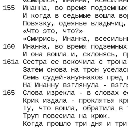
     «Смирись, Инанна, всесильн
155  Инанна, во время подземных
     И когда в седьмые вошла вор
     Повязку, одеянье владычиц,
     «Что это, что?»

     «Смирись, Инанна, всесильн
160  Инанна, во время подземных
     И она вошла и, склонясь, пр
161а Сестра ее вскочила с трона.
     Затем снова на трон уселась
     Семь судей-ануннаков пред 
     На Инанну взглянула - взгл
165  Слова изрекла - в словах ее
     Крик издала - проклятья кри
     Ту, что вошла, обратила в т
     Труп повесила на крюк.

     Когда прошло три дня и три 