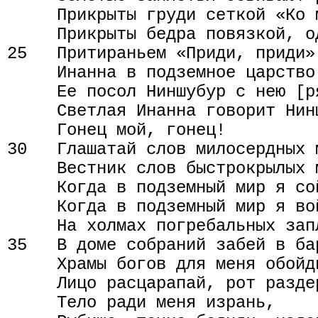
     Прикрыты груди сеткой «Ко 
     Прикрыты бедра повязкой, о
25   Притираньем «Приди, приди»
     Инанна в подземное царство 
     Ее посол Ниншубур с нею [ря
     Светлая Инанна говорит Нинш
     Гонец мой, гонец!

30   Глашатай слов милосердных м
     Вестник слов быстрокрылых м
     Когда в подземный мир я сой
     Когда в подземный мир я вой
     На холмах погребальных зап
35   В доме собраний забей в бар
     Храмы богов для меня обойди
     Лицо расцарапай, рот раздер
     Тело ради меня изрань,
