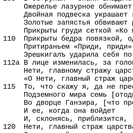
     Ожерелье лазурное обнимает 
     Двойная подвеска украшает г
     Золотые запястья обвивают р
     Прикрыты груди сеткой «Ко 
110  Прикрыты бедра повязкой, о
     Притираньем «Приди, приди»
     Эрешкигалъ ударила себя по 
112а В лице изменилась, за голо
     Нети, главному стражу царс
     «О Нети, главный страж царс
115  То, что скажу я, да не прес
     Подземного мира семь [отод
     Во дворце Ганзира, [что пр
     И ее, когда она войдет

     И, склонясь, приблизится, 
120  Нети, главный страж царства