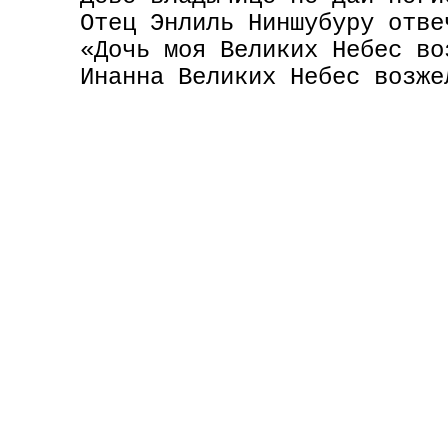
     Отец Энлиль Ниншубуру отвеч
     «Дочь моя Великих Небес во
     Инанна Великих Небес возже