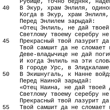
     Рубище, точно бедняк, наден
40   В Экур, храм Энлиля, одинок
     Когда в Экур, храм Энлиля, 
     Перед Энлилем зарыдай:

     «Отец Энлиль, не дай твоей
     Светлому твоему серебру не
45   Прекрасный твой лазурит да
     Твой самшит да не сломает 
     Деве-владычице не дай поги
     И когда Энлиль на эти слов
     В городе Урс, в Элидкаламе,
50   В Экишнугаль, к Нанне войдя
     Перед Наиной зарыдай:

     «Отец Наина, не дай твоей 
     Светлому твоему серебру не
     Прекрасный твой лазурит да
55   Твой самшит да не сломает 