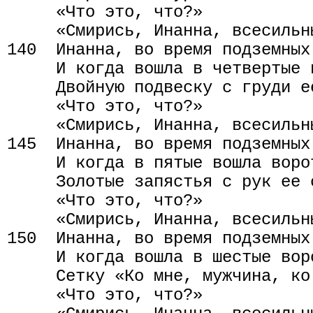
     «Что это, что?»

     «Смирись, Инанна, всесильн
140  Инанна, во время подземных
     И когда вошла в четвертые в
     Двойную подвеску с груди ее
     «Что это, что?»

     «Смирись, Инанна, всесильн
145  Инанна, во время подземных
     И когда в пятые вошла ворот
     Золотые запястья с рук ее с
     «Что это, что?»

     «Смирись, Инанна, всесильн
150  Инанна, во время подземных
     И когда вошла в шестые воро
     Сетку «Ко мне, мужчина, ко
     «Что это, что?»
