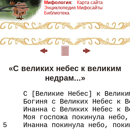
М
ифология
:
К
арта сайта
Э
нциклопедия
М
ифосайты
Б
иблиотека
«С великих небес к великим
недрам...»
     С [Великие Небес] к Велики
     Богиня с Великих Небес к В
     Инанна с Великих Небес к В
     Моя госпожа покинула небо,
5    Инанна покинула небо, поки