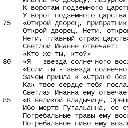
     Инанна ко дворцу, лазурной
     К воротам подземного царст
     У ворот подземного царства
75   «Открой дворец, привратник,
     Открой дворец, Нети, откро
     Нети, главный страж царства
     Светлой Инанне отвечает:

     «Кто же ты, кто?»

80   «Я - звезда солнечного восх
     «Если ты - звезда солнечног
     Зачем пришла к «Стране без 
     Как твое сердце тебя посла
     Светлая Инанна ему отвечает
85   «К великой владычице, Эрешк
     Ибо мертв Гугальанна, ее су
     Погребальные травы ему воск
     Погребальное пиво ему возл