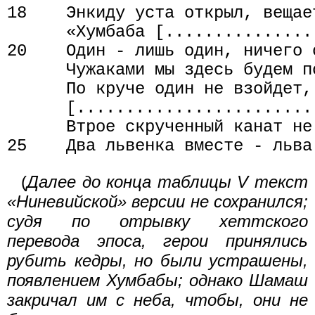
18    Энкиду уста открыл, вещае
      «Хумбаба [................
20    Один - лишь один, ничего о
      Чужаками мы здесь будем по
      По круче один не взойдет,
      [.........................
      Втрое скрученный канат не
(
Далее до конца таблицы V текст
«Ниневийской» версии не сохранился;
судя по отрывку хеттского
перевода эпоса, герои принялись
рубить кедры, но были устрашены,
появлением Хумбабы; однако Шамаш
закричал им с неба, чтобы, они не