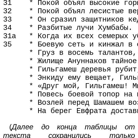
31    * Покой объял высокие горы
32    * Покой объял лесистые вер
33    * Он сразил защитников кед
34    * Разбитые лучи Хумбабы.

31a   * Когда их всех семерых уб
35    * Боевую сеть и кинжал в 
      * Груз в восемь талантов,
      * Жилище Ануннаков тайное 
      * Гильгамеш деревья рубит
      * Энкиду ему вещает, Гильг
      * «Друг мой, Гильгамеш! М
      * Повесь боевой топор на п
      * Возлей перед Шамашем воз
(
Далее до конца таблицы от
текста сохранились только