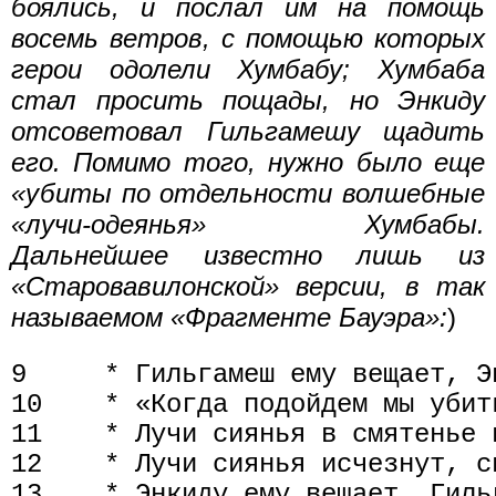
боялись, и послал им на помощь
восемь ветров, с помощью которых
герои одолели Хумбабу; Хумбаба
стал просить пощады, но Энкиду
отсоветовал Гильгамешу щадить
его. Помимо того, нужно было еще
«убиты по отдельности волшебные
«лучи-одеянья» Хумбабы.
Дальнейшее известно лишь из
«Старовавилонской» версии, в так
называемом «Фрагменте Бауэра»:
)
9     * Гильгамеш ему вещает, Эн
10    * «Когда подойдем мы убить
11    * Лучи сиянья в смятенье и
12    * Лучи сиянья исчезнут, с
13    * Энкиду ему вещает, Гильг