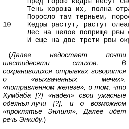
      Пред горою кедры несут сво
      Тень хороша их, полна отра
      Поросло там терньем, порос
10    Кедры растут, растут олеан
      Лес на целое поприще рвы о
(
Далее недостает почти
шестидесяти стихов. В
сохранившихся отрывках говорится
о «выхваченных мечах»,
«потравленном железе», о том, что
Хумбаба [?] «надел» свои ужасные
одеянья-лучи [?], и о возможном
«проклятье Энлиля», Далее идет
речь Энкиду.
)