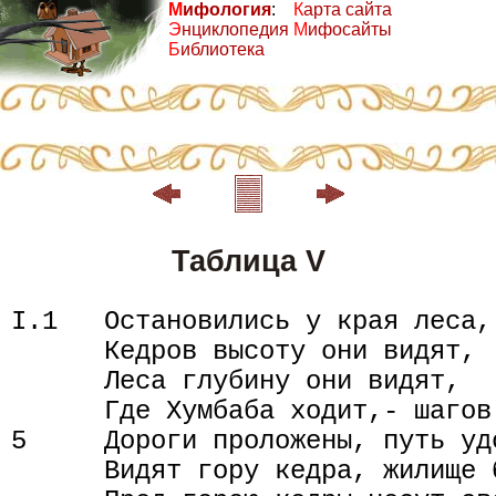
М
ифология
:
К
арта сайта
Э
нциклопедия
М
ифосайты
Б
иблиотека
Таблица V
I.1   Остановились у края леса,

      Кедров высоту они видят,

      Леса глубину они видят,

      Где Хумбаба ходит,- шагов 
5     Дороги проложены, путь удо
      Видят гору кедра, жилище 