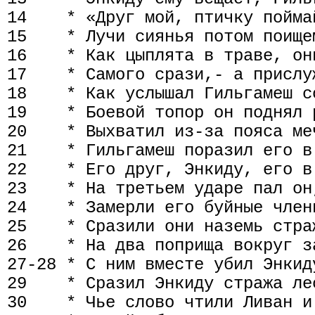
14    * «Друг мой, птичку пойма
15    * Лучи сиянья потом поищем
16    * Как цыплята в траве, он
17    * Самого срази,- а прислу
18    * Как услышал Гильгамеш с
19    * Боевой топор он поднял р
20    * Выхватил из-за пояса меч
21    * Гильгамеш поразил его в 
22    * Его друг, Энкиду, его в
23    * На третьем ударе пал он,
24    * Замерли его буйные члени
25    * Сразили они наземь стра
26    * На два поприща вокруг з
27-28 * С ним вместе убил Энкид
29    * Сразил Энкиду стража лес
30    * Чье слово чтили Ливан и 