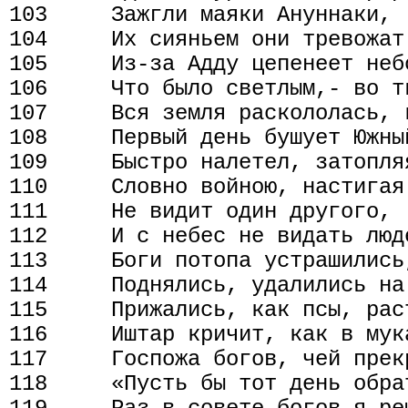
103     Зажгли маяки Ануннаки,

104     Их сияньем они тревожат 
105     Из-за Адду цепенеет небо
106     Что было светлым,- во т
107     Вся земля раскололась, к
108     Первый день бушует Южный
109     Быстро налетел, затопляя
110     Словно войною, настигая 
111     Не видит один другого,

112     И с небес не видать люде
113     Боги потопа устрашились,
114     Поднялись, удалились на 
115     Прижались, как псы, рас
116     Иштар кричит, как в мука
117     Госпожа богов, чей прекр
118     «Пусть бы тот день обра