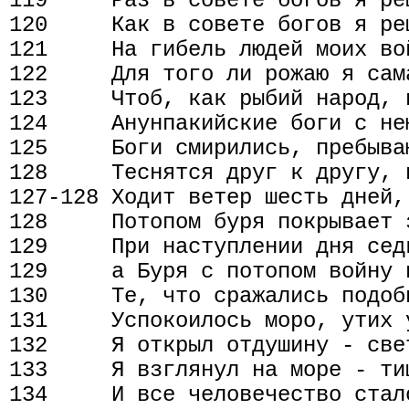
119     Раз в совете богов я реш
120     Как в совете богов я реш
121     На гибель людей моих во
122     Для того ли рожаю я сама
123     Чтоб, как рыбий народ, 
124     Анунпакийские боги с нею
125     Боги смирились, пребываю
128     Теснятся друг к другу, 
127-128 Ходит ветер шесть дней,
128     Потопом буря покрывает з
129     При наступлении дня седь
129     а Буря с потопом войну п
130     Те, что сражались подобн
131     Успокоилось моро, утих 
132     Я открыл отдушину - све
133     Я взглянул на море - тиш
134     И все человечество стало