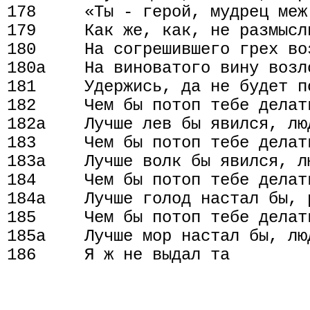
178     «Ты - герой, мудрец меж 
179     Как же, как, не размысл
180     На согрешившего грех воз
180а    На виноватого вину возло
181     Удержись, да не будет п
182     Чем бы потоп тебе делать
182а    Лучше лев бы явился, лю
183     Чем бы потоп тебе делать
183а    Лучше волк бы явился, л
184     Чем бы потоп тебе делать
184а    Лучше голод настал бы, 
185     Чем бы потоп тебе делать
185а    Лучше мор настал бы, лю
186     Я ж не выдал та