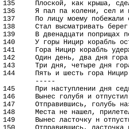
135     Плоской, как крыша, сде
136     Я пал па колени, сел и п
137     По лицу моему побежали с
138     Стал высматривать берег
139     В двенадцати поприщах п
140     У горы Ницир корабль ост
141     Гора Ницир корабль удер
142     Один день, два дня гора
143     Три дня, четыре дня гор
144     Пять и шесть гора Ницир
        -----

145     При наступлении дня седь
146     Вынес голубя и отпустил 
147     Отправившись, голубь на
148     Места не нашел, прилетел
149     Вынес ласточку н отпусти
150     Отправившись, ласточка 