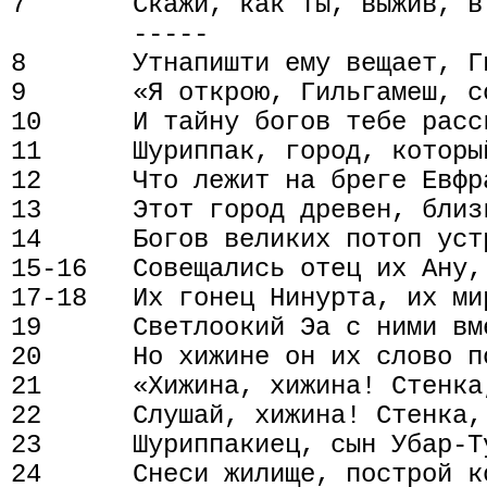
7       Скажи, как ты, выжив, в
        -----

8       Утнапишти ему вещает, Ги
9       «Я открою, Гильгамеш, с
10      И тайну богов тебе расск
11      Шуриппак, город, который
12      Что лежит на бреге Евфра
13      Этот город древен, близ
14      Богов великих потоп уст
15-16   Совещались отец их Ану,
17-18   Их гонец Нинурта, их мир
19      Светлоокий Эа с ними вме
20      Но хижине он их слово по
21      «Хижина, хижина! Стенка,
22      Слушай, хижина! Стенка, 
23      Шуриппакиец, сын Убар-Ту
24      Снеси жилище, построй ко