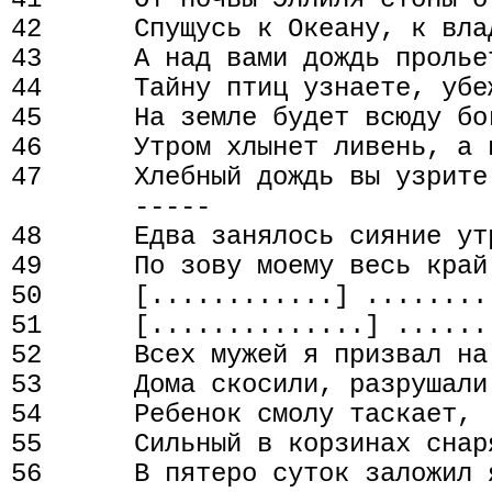
42      Спущусь к Океану, к влад
43      А над вами дождь пролье
44      Тайну птиц узнаете, убеж
45      На земле будет всюду бог
46      Утром хлынет ливень, а н
47      Хлебный дождь вы узрите 
        -----

48      Едва занялось сияние утр
49      По зову моему весь край 
50      [............] ........
51      [..............] ......
52      Всех мужей я призвал на
53      Дома скосили, разрушали 
54      Ребенок смолу таскает,

55      Сильный в корзинах снар
56      В пятеро суток заложил я