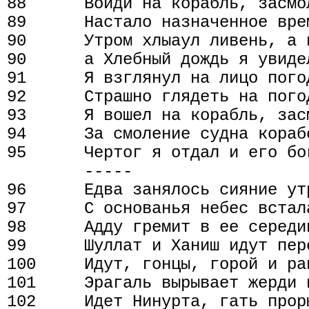
88      Войди на корабль, засмо
89      Настало назначенное врем
90      Утром хлыаул ливень, а н
90      а Хлебный дождь я увидел
91      Я взглянул на лицо погод
92      Страшно глядеть на погод
93      Я вошел на корабль, зас
94      За смоление судна кораб
95      Чертог я отдал и его бог
        -----

96      Едва занялось сияние утр
97      С основанья небес встал
98      Адду гремит в ее середин
99      Шуллат и Ханиш идут пере
100     Идут, гонцы, горой и рав
101     Эрагаль вырывает жерди п
102     Идет Нинурта, гать проры