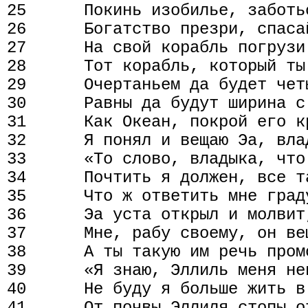
25      Покинь изобилье, заботьс
26      Богатство презри, спасай
27      На свой корабль погрузи 
28      Тот корабль, который ты 
29      Очертаньем да будет четы
30      Равны да будут ширина с 
31      Как Океан, покрой его кр
32      Я понял и вещаю Эа, влад
33      «То слово, владыка, что
34      Почтить я должен, все т
35      Что ж ответить мне град
36      Эа уста открыл и молвит,
37      Мне, рабу своему, он вещ
38      А ты такую им речь промо
39      «Я знаю, Эллиль меня нен
40      Не буду я больше жить в
41      От почвы Эллиля стопы от