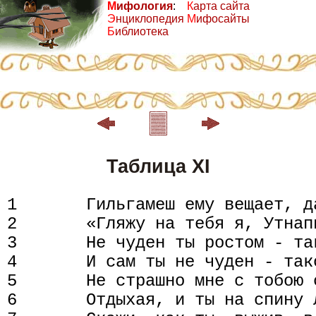
М
ифология
:
К
арта сайта
Э
нциклопедия
М
ифосайты
Б
иблиотека
Таблица XI
1       Гильгамеш ему вещает, д
2       «Гляжу на тебя я, Утнапи
3       Не чуден ты ростом - та
4       И сам ты не чуден - так
5       Не страшно мне с тобою с
6       Отдыхая, и ты на спину л