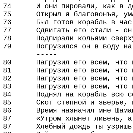
74      И они пировали, как в д
75      Открыл я благовонъя, ум
76      Был готов корабль в час
77      Сдвигать его стали - он
78      Подпирали кольями сверху
79      Погрузился он в воду на 
        -----

80      Нагрузил его всем, что и
81      Нагрузил его всем, что 
82      Нагрузил его всем, что 
83      Нагрузил его всем, что 
84      Поднял на корабль всю с
85      Скот степной и зверье, 
86      Время назначил мне Шамаш
87      «Утром хлынет ливень, а 
87      Хлебный дождь ты узришь 