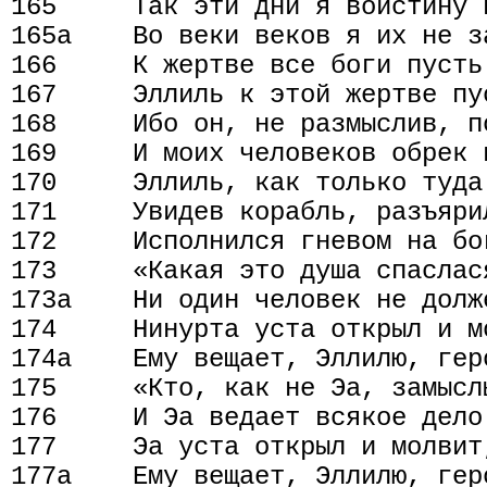
165     Так эти дни я воистину п
165а    Во веки веков я их не за
166     К жертве все боги пусть 
167     Эллиль к этой жертве пу
168     Ибо он, не размыслив, по
169     И моих человеков обрек 
170     Эллиль, как только туда 
171     Увидев корабль, разъярил
172     Исполнился гневом на бог
173     «Какая это душа спаслася
173а    Ни один человек не долж
174     Нинурта уста открыл и мо
174а    Ему вещает, Эллилю, геро
175     «Кто, как не Эа, замыслы
176     И Эа ведает всякое дело!
177     Эа уста открыл и молвит,
177а    Ему вещает, Эллилю, геро