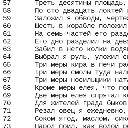
57      Треть десятины площадь,
58      По сто двадцать локтей 
59      Заложил я обводы, черте
60      Шесть в корабле положил 
61      На семь частей его разде
62      Его дно разделил на девя
63      Забил в него колки водян
64      Выбрал я руль, уложил сн
65      Три меры кира в печи рас
66      Три меры смолы туда нали
67      Три меры носильщики ната
68      Кроме меры елея, что по
69      Две меры елея спрятал ко
70      Для жителей града быков 
71      Резал овец я ежедневно,

72      Соком ягод, маслом, сик
73      Народ поил, как водой ре