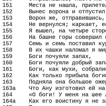
151     Места не нашла, прилетел
152     Вынес ворона и отпустил 
153     Ворон же, отправившись,
154     Не вернулся; каркает, ес
155     Я вышел, на четыре стор
156     На башне горы совершил в
157     Семь и семь поставил кур
158     В их чашки наломал я ми
159     Боги почуяли запах,

160     Боги почуяли добрый запа
161     Боги, как мухи, собрали
162     Как только прибыла богин
163     Подняла она большое ожер
163а    Что Ану изготовил ей на 
164     «О боги! У меня на шее 
164а    Как его воистину я не за