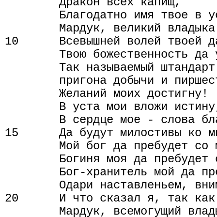
        Дракон всех капищ,

        Благодатно имя твое в у
        Мардук, великий владыка!
10      Всевышней волей твоей д
        Твою божественность да у
        Так называемый штандарт
        пригона добычи и пиршес
        Желаний моих достигну!

        В уста мои вложи истину,
        В сердце мое - слова бла
15      Да будут милостивы ко м
        Мой бог да пребудет со м
        Богиня моя да пребудет с
        Бог-хранитель мой да пр
        Одари наставленьем, вни
20      И что сказал я, так как
        Мардук, всемогущий влад