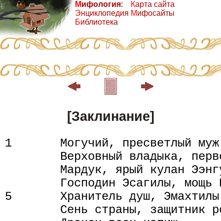
М
ифология
:
К
арта сайта
Э
нциклопедия
М
ифосайты
Б
иблиотека
[Заклинание]
1       Могучий, пресветлый муж 
        Верховный владыка, перв
        Мардук, ярый кулан Ээнгу
        Господин Эсагилы, мощь 
5       Хранитель душ, Эмахтилы
        Сень страны, защитник р