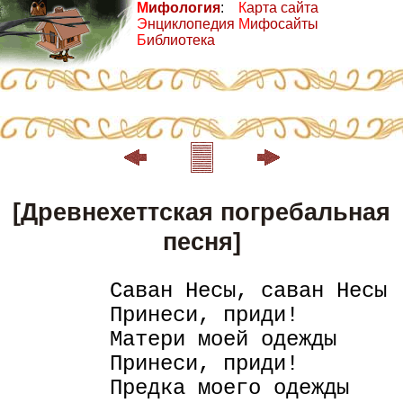
М
ифология
:
К
арта сайта
Э
нциклопедия
М
ифосайты
Б
иблиотека
[Древнехеттская погребальная
песня]
        Саван Несы, саван Несы

        Принеси, приди!

        Матери моей одежды

        Принеси, приди!

        Предка моего одежды
