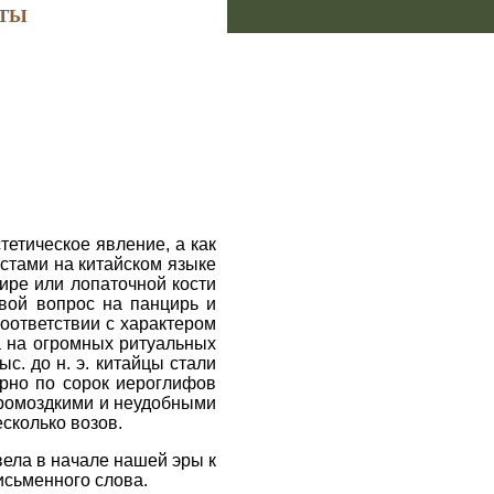
ТЫ
стетическое явление, а как
стами на китайском языке
ре или лопаточной кости
свой вопрос на панцирь и
оответствии с характером
а на огромных ритуальных
с. до н. э. китайцы стали
рно по сорок иероглифов
 громоздкими и неудобными
сколько возов.
ивела в начале нашей эры к
исьменного слова.