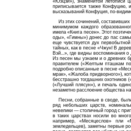
«Юэцзи»), знаменитой летописи 
приписывается также Конфуцию, 
высказываний Конфуция, по-видимо
Из этих сочинений, составивших
минимумом каждого образованног
имела «Книга песен». Этот поэтич
оды», «Гимны») донес до пас самы
еще чувствуется дух первобытной
тайных, как в песне «Чжун! В дере
Вэй...», где видны воспоминания 
Из песен мы узнаем и о древних 
правителем («Желтым пташкам пор
подробно описанные в песне «Меся
мрак», «Жалоба придворного»), ко
бесстрашно тогдашних охотников («
(«Лучший плясун»), и печаль оди
незаметно расслоение общества на
Песни, собранные в своде, были 
ряд небольших царств, номинал
невелики — столичный город с при
в таких царствах носили во мног
например, «Месяцеслов» пли 
земледельцев), заметны первые ро