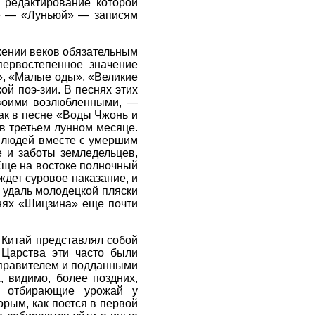
 редактирование которой
м» — «Луньюй» — записям
жении веков обязательным
первостепенное значение
в», «Малые оды», «Великие
й поэ-зии. В песнях этих
своими возлюбленными, —
как в песне «Воды Чжонь и
в третьем лунном месяце.
х людей вместе с умершим
 и заботы земледельцев,
Еще на востоке полночный
дет суровое наказание, и
и удаль молодецкой пляски
снях «Шицзина» еще почти
а Китай представлял собой
Царства эти часто были
 правителем и подданными
, видимо, более поздних,
, отбирающие урожай у
рым, как поется в первой