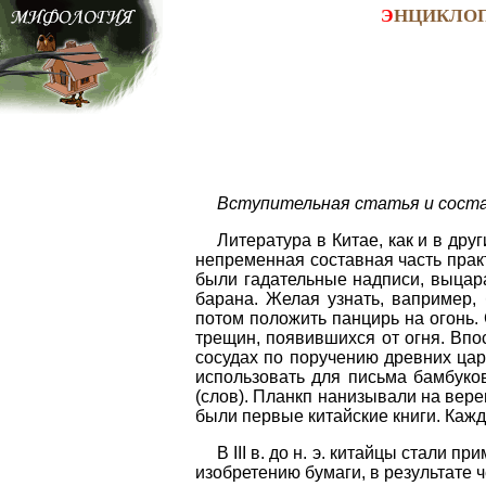
Э
НЦИКЛО
Вступительная статья и соста
Литература в Китае, как и в дру
непременная составная часть прак
были гадательные надписи, выцар
барана. Желая узнать, вапример, 
потом положить панцирь на огонь.
трещин, появившихся от огня. Впо
сосудах по поручению древних царе
использовать для письма бамбуко
(слов). Планкп нанизывали на вере
были первые китайские книги. Кажд
В III в. до н. э. китайцы стали
изобретению бумаги, в результате 