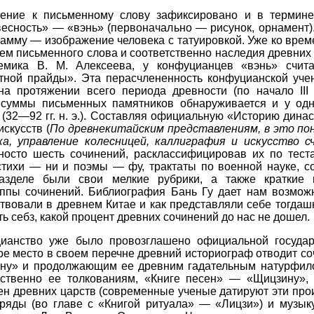
шение к письменному слову зафиксировано и в термин
есность» — «вэнь» (первоначально — рисунок, орнамент).
амму — изображение человека с татуировкой. Уже ко време
ением письменного слова и соответственно наследия древних
емика В. М. Алексеева, у конфуцианцев «вэнь» считал
ной прайды». Эта перасчлененность конфуцианской уче
а протяжении всего периода древности (по начало III в
 суммы письменных памятников обнаруживается и у одн
(32—92 гг. н. э.). Составляя официальную «Историю динас
скусств (
По древнекитайским представлениям, в это пон
ука, управление колесницей, каллиграфия и искусство 
носто шесть сочинений, расклассифицировав их по теста
стихи — ни и поэмы — фу, трактаты по военной науке, с
азделе были свои мелкие рубрики, а также краткие п
ппы сочинений. Библиография Бань Гу дает нам возможно
вовали в древнем Китае и как представляли себе тогдаш
ть себз, какой процент древних сочинений до нас не дошел.
ианство уже было провозглашено официальной государ
ое место в своем перечне древний историограф отводит с
ину» и продолжающим ее древним гадательным натурфило
ственно ее толкованиям, «Книге песен» — «Щицзину»,
ен древних царств (современные ученые датируют эти прои
бряды (во главе с «Книгой ритуала» — «Лицзи») и музык