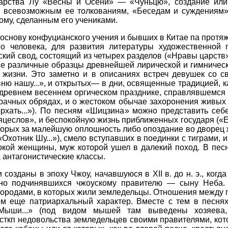
царства Лу «Весны и Осени» — «Чуньцю», создание или
и всевозможным ее толкованиям, «Беседам и суждения
му, сделанным его учениками.
 основу конфуцианского учения и бывших в Китае па протя
о человека, для развития литературы художественной 
еский свод, состоящий из четырех разделов («Нравы царст
е различные образцы древнейшей лирической и гимническо
 жизни. Это заметно и в описаниях встреч девушек со 
вню нашу...», и открытых— в дни, освященные традицией, 
о древнем весеннем оргическом празднике, справлявшемся 
брачных обрядах, и о жестоком обычае захоронения живы
хать...»). По песням «Шицзина» можно представить себе
цеслов», и беспокойную жизнь приближенных государя («
торых за малейшую оплошность либо опоздание во дворец ж
Охотник Шу...»), смело вступавших в поединки с тиграми, 
нокой женщины, муж которой ушел в далекий поход. В пе
 антагонистические классы.
созданы в эпоху Чжоу, начавшуюся в XII в. до н. э., когд
ьно подчинявшихся чжоускому правителю — сыну Неба. 
городами, в которых жили земледельцы. Отношения между
ом еще патриархальный характер. Вместе с тем в песнях
«Мыши...» (под видом мышей там выведены хозяева
сткп недовольства земледельцев своими правителями, кото