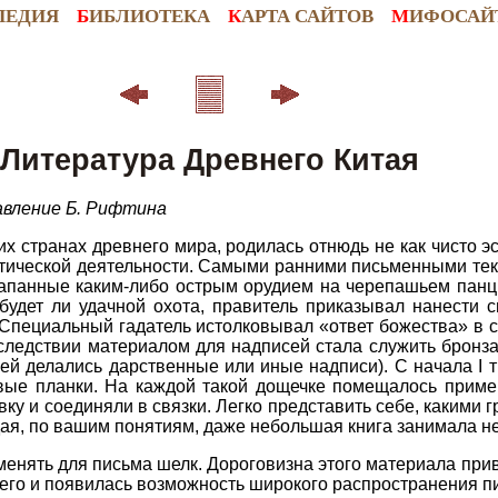
ПЕДИЯ
Б
ИБЛИОТЕКА
К
АРТА САЙТОВ
М
ИФОСАЙ
Литература Древнего Китая
вление Б. Рифтина
гих странах древнего мира, родилась отнюдь не как чисто э
тической деятельности. Самыми ранними письменными тек
апанные каким-либо острым орудием на черепашьем панци
будет ли удачной охота, правитель приказывал нанести 
 Специальный гадатель истолковывал «ответ божества» в с
следствии материалом для надписей стала служить бронз
й делались дарственные или иные надписи). С начала I ты
вые планки. На каждой такой дощечке помещалось приме
вку и соединяли в связки. Легко представить себе, какими
ая, по вашим понятиям, даже небольшая книга занимала не
 применять для письма шелк. Дороговизна этого материала пр
чего и появилась возможность широкого распространения п