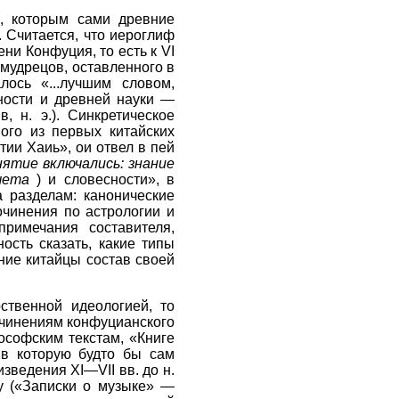
е, которым сами древние
 Считается, что иероглиф
ни Конфуция, то есть к VI
 мудрецов, оставленного в
ось «...лучшим словом,
ности и древней науки —
, н. э.). Синкретическое
ого из первых китайских
тии Хаиь», ои отвел в пей
ятие включались: знание
счета
) и словесности», в
 разделам: канонические
очинения по астрологии и
римечания составителя,
сть сказать, какие типы
ние китайцы состав своей
ственной идеологией, то
очинениям конфуцианского
софским текстам, «Книге
 в которую будто бы сам
зведения XI—VII вв. до н.
у («Записки о музыке» —