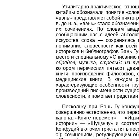
Утилитарно-практическое отно
китайцы обозначали понятие «слов
«вэнь» представляет собой пиктогр
в. до н. э., «вэнь» стало обознач
их сочинениях. По словам акад
сообщающим нас с идеей абсолют
искусства слова — сохранялась н
понимание словесности как всей
историков н библиографов Бань Гу 
место и специальному «Описанию и
обрядов, музыка, стрельба из л
котором перечислил пятьсот девя
книги, произведения философов, 
медицинские книги. В каждом р
характеризующие особенности гру
произведений письменности сущест
словесности, и помогает представи
Поскольку при Бань Гу конфуц
совершенно естественно, что перв
канона: «Книге перемен» — «Ицз
истории» — «Щуцзнчу» и соответ
Конфуций включил триста пять пес
э.); сочинениям, регулирующим о