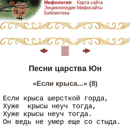
М
ифология
:
К
арта сайта
Э
нциклопедия
М
ифосайты
Б
иблиотека
Песни царства Юн
«Если крыса...» (8)
Если крыса шерсткой горда,

Хуже  крысы неуч тогда,

Хуже крысы неуч тогда.

Он ведь не умер еще со стыда.
