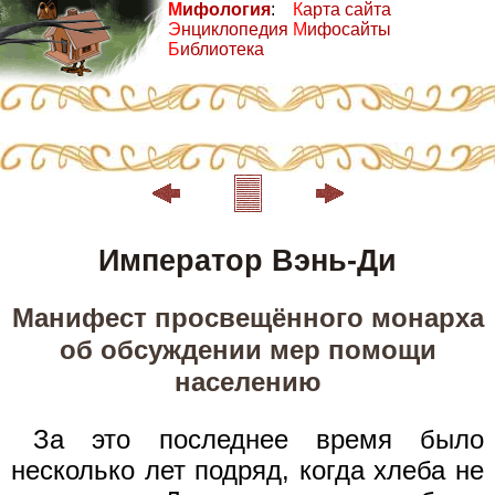
М
ифология
:
К
арта сайта
Э
нциклопедия
М
ифосайты
Б
иблиотека
Император Вэнь-Ди
Манифест просвещённого монарха
об обсуждении мер помощи
населению
За это последнее время было
несколько лет подряд, когда хлеба не