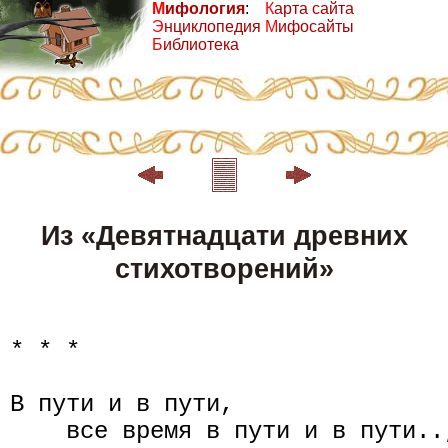
М
ифология
:
К
арта сайта
Э
нциклопедия
М
ифосайты
Б
иблиотека
Из «Девятнадцати древних
стихотворений»
* * *

В пути и в пути,

    все время в пути и в пути..,