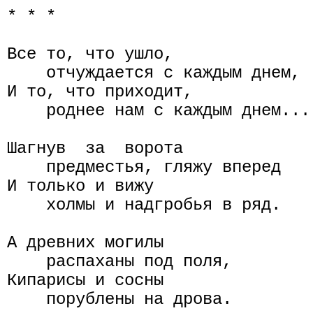
* * *

Все то, что ушло,

    отчуждается с каждым днем,

И то, что приходит,

    роднее нам с каждым днем...

Шагнув  за  ворота

    предместья, гляжу вперед

И только и вижу

    холмы и надгробья в ряд.

А древних могилы

    распаханы под поля,

Кипарисы и сосны

    порублены на дрова.
