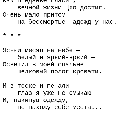
Как преданье гласит,

    вечной жизни Цяо достиг.

Очень мало притом

    на бессмертье надежд у нас.

* * *

Ясный месяц на небе —

    белый и яркий-яркий —

Осветил в моей спальне

    шелковый полог кровати.

И в тоске и печали

    глаз я уже не смыкаю

И, накинув одежду,

    не нахожу себе места...
