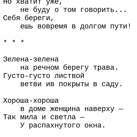
Но хватит уже,

    не буду о том говорить...

Себя береги,

    ешь вовремя в долгом пути!

* * *

Зелена-зелена

    на речном берегу трава.

Густо-густо листвой

    ветви ив покрыты в саду.

Хороша-хороша

    в доме женщина наверху —

Так мила и светла —

    У распахнутого окна.
