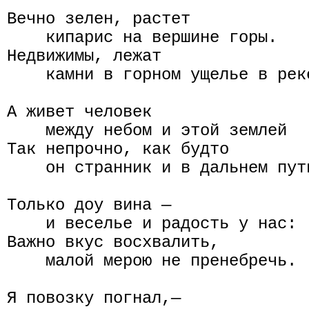
Вечно зелен, растет

    кипарис на вершине горы.

Недвижимы, лежат

    камни в горном ущелье в реке
А живет человек

    между небом и этой землей

Так непрочно, как будто

    он странник и в дальнем пути
Только доу вина —

    и веселье и радость у нас:

Важно вкус восхвалить,

    малой мерою не пренебречь.

Я повозку погнал,—
