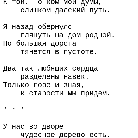
К той,  о ком мои думы,

    слишком далекий путь.

Я назад обернулс

    глянуть на дом родной.

Но большая дорога

    тянется в пустоте.

Два так любящих сердца

    разделены навек.

Только горе и зная,

    к старости мы придем.

* * *

У нас во дворе

    чудесное дерево есть.
