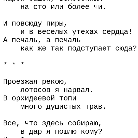
    на сто или более чи.

И повсюду пиры,

    и в веселых утехах сердца!

А печаль, а печаль

    как же так подступает сюда?

* * *

Проезжая рекою,

    лотосов я нарвал.

В орхидеевой топи

    много душистых трав.

Все, что здесь собираю,

    в дар я пошлю кому?
