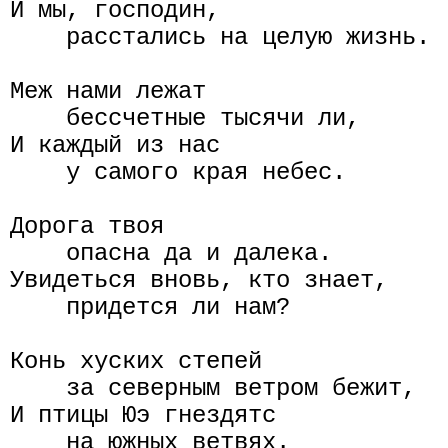
И мы, господин,

    расстались на целую жизнь.

Меж нами лежат

    бессчетные тысячи ли,

И каждый из нас

    у самого края небес.

Дорога твоя

    опасна да и далека.

Увидеться вновь, кто знает,

    придется ли нам?

Конь хуских степей

    за северным ветром бежит,

И птицы Юэ гнездятс

    на южных ветвях.
