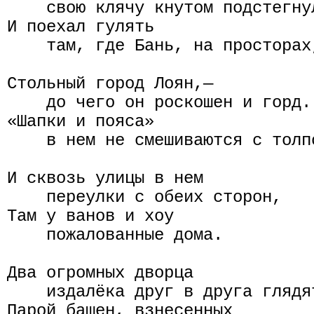
    свою клячу кнутом подстегнул
И поехал гулять

    там, где Бань, на просторах,
Стольный город Лоян,—

    до чего он роскошен и горд.

«Шапки и пояса»

    в нем не смешиваются с толпо
И сквозь улицы в нем

    переулки с обеих сторон,

Там у ванов и хоу

    пожалованные дома.

Два огромных дворца

    издалёка друг в друга глядят
Парой башен, взнесенных
