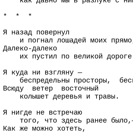
    как давно мы в разлуке с ним
*  *  *

Я назад повернул

    и погнал лошадей моих прямо,
Далеко-далеко

    их пустил по великой дороге.
Я куда ни взгляну —

    беспредельны просторы,  беск
Всюду  ветер  восточный

    колышет деревья и травы.

Я нигде не встречаю

    того, что здесь ранее было,—
Как же можно хотеть,
