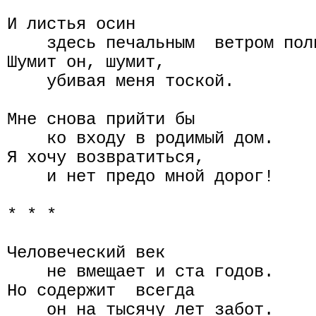
И листья осин

    здесь печальным  ветром полн
Шумит он, шумит,

    убивая меня тоской.

Мне снова прийти бы

    ко входу в родимый дом.

Я хочу возвратиться,

    и нет предо мной дорог!

* * *

Человеческий век

    не вмещает и ста годов.

Но содержит  всегда

    он на тысячу лет забот.
