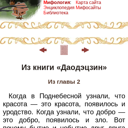
М
ифология
:
К
арта сайта
Э
нциклопедия
М
ифосайты
Б
иблиотека
Из книги «Даодэцзин»
Из главы 2
Когда в Поднебесной узнали, что
красота — это красота, появилось и
уродство. Когда узнали, что добро —
это добро, появилось и зло. Вот
почему бытие и небытие друг друга