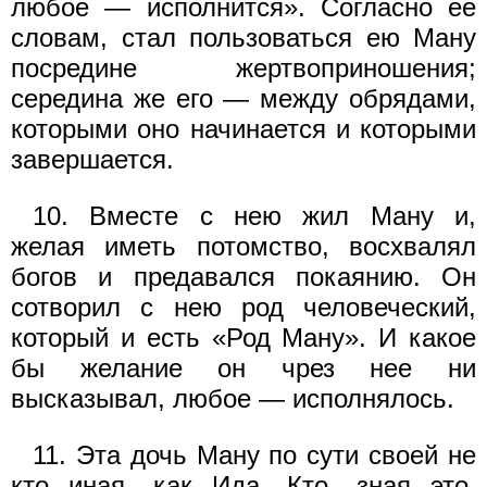
любое — исполнится». Согласно ее
словам, стал пользоваться ею Ману
посредине жертвоприношения;
середина же его — между обрядами,
которыми оно начинается и которыми
завершается.
10. Вместе с нею жил Ману и,
желая иметь потомство, восхвалял
богов и предавался покаянию. Он
сотворил с нею род человеческий,
который и есть «Род Ману». И какое
бы желание он чрез нее ни
высказывал, любое — исполнялось.
11. Эта дочь Ману по сути своей не
кто иная, как Ида. Кто, зная это,