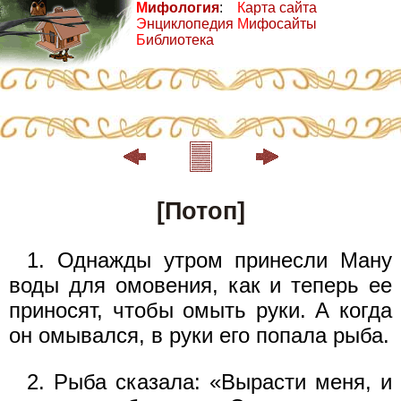
М
ифология
:
К
арта сайта
Э
нциклопедия
М
ифосайты
Б
иблиотека
[Потоп]
1. Однажды утром принесли Ману
воды для омовения, как и теперь ее
приносят, чтобы омыть руки. А когда
он омывался, в руки его попала рыба.
2. Рыба сказала: «Вырасти меня, и