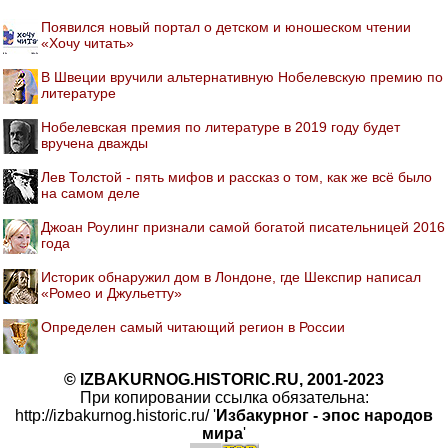
Появился новый портал о детском и юношеском чтении
«Хочу читать»
В Швеции вручили альтернативную Нобелевскую премию по
литературе
Нобелевская премия по литературе в 2019 году будет
вручена дважды
Лев Толстой - пять мифов и рассказ о том, как же всё было
на самом деле
Джоан Роулинг признали самой богатой писательницей 2016
года
Историк обнаружил дом в Лондоне, где Шекспир написал
«Ромео и Джульетту»
Определен самый читающий регион в России
© IZBAKURNOG.HISTORIC.RU, 2001-2023
При копировании ссылка обязательна:
http://izbakurnog.historic.ru/ '
Избакурног - эпос народов
мира
'