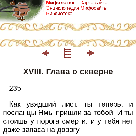
М
ифология
:
К
арта сайта
Э
нциклопедия
М
ифосайты
Б
иблиотека
XVIII. Глава о скверне
235
Как увядший лист, ты теперь, и
посланцы Ямы пришли за тобой. И ты
стоишь у порога смерти, и у тебя нет
даже запаса на дорогу.