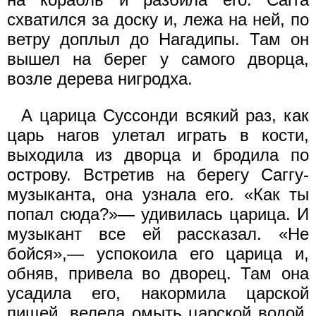
схватился за доску и, лежа на ней, по
ветру доплыл до Нагадипы. Там он
вышел на берег у самого дворца,
возле дерева нигродха.
А царица Суссонди всякий раз, как
царь нагов улетал играть в кости,
выходила из дворца и бродила по
острову. Встретив на берегу Саггу-
музыканта, она узнала его. «Как ты
попал сюда?»— удивилась царица. И
музыкант все ей рассказал. «Не
бойся»,— успокоила его царица и,
обняв, привела во дворец. Там она
усадила его, накормила царской
пищей, велела омыть царской водой,