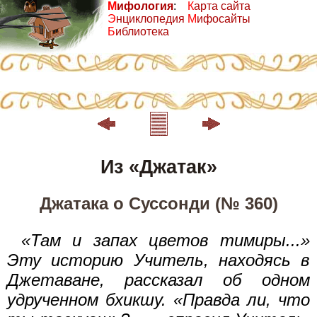
М
ифология
:
К
арта сайта
Э
нциклопедия
М
ифосайты
Б
иблиотека
Из «Джатак»
Джатака о Суссонди (№ 360)
«Там и запах цветов тимиры...»
Эту историю Учитель, находясь в
Джетаване, рассказал об одном
удрученном бхикшу. «Правда ли, что