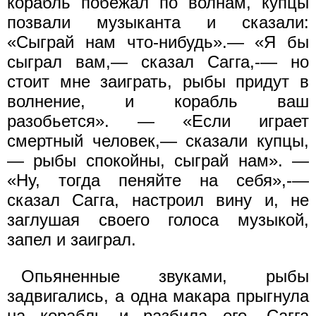
корабль побежал по волнам, купцы
позвали музыканта и сказали:
«Сыграй нам что-нибудь».— «Я бы
сыграл вам,— сказал Сагга,-— но
стоит мне заиграть, рыбы придут в
волнение, и корабль ваш
разобьется». — «Если играет
смертный человек,— сказали купцы,
— рыбы спокойны, сыграй нам». —
«Ну, тогда пеняйте на себя»,-—
сказал Сагга, настроил вину и, не
заглушая своего голоса музыкой,
запел и заиграл.
Опьяненные звуками, рыбы
задвигались, а одна макара прыгнула
на корабль и разбила его. Сагга