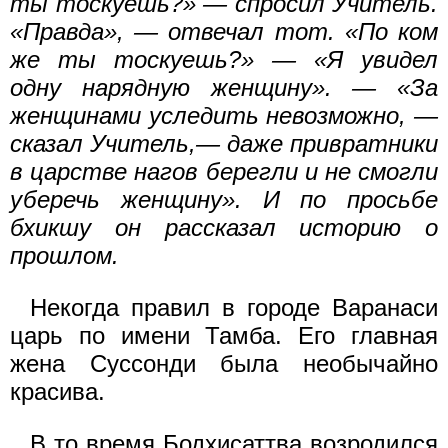
ты тоскуешь?» — спросил Учитель.
«Правда», — отвечал тот. «По ком
же ты тоскуешь?» — «Я увидел
одну нарядную женщину». — «За
женщинами уследить невозможно, —
сказал Учитель,— даже привратники
в царстве нагов берегли и не смогли
уберечь женщину». И по просьбе
бхикшу он рассказал историю о
прошлом.
Некогда правил в городе Варанаси
царь по имени Тамба. Его главная
жена Суссонди была необычайно
красива.
В то время Бодхисаттва возродился