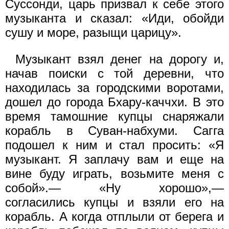
Суссонди, царь призвал к себе этого
музыканта и сказал: «Иди, обойди
сушу и море, разыщи царицу».
Музыкант взял денег на дорогу и,
начав поиски с той деревни, что
находилась за городскими воротами,
дошел до города Бхару-каччхи. В это
время тамошние купцы снаряжали
корабль в Суван-набхуми. Сагга
подошел к ним и стал просить: «Я
музыкант. Я заплачу вам и еще на
вине буду играть, возьмите меня с
собой».— «Ну хорошо»,—
согласились купцы и взяли его на
корабль. А когда отплыли от берега и