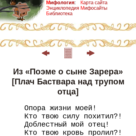
М
ифология
:
К
арта сайта
Э
нциклопедия
М
ифосайты
Б
иблиотека
Из «Поэме о сыне Зарера»
[Плач Баствара над трупом
отца]
     Опора жизни моей!

     Кто твою силу похитил?!

     Доблестный мой отец!

     Кто твою кровь пролил?!
