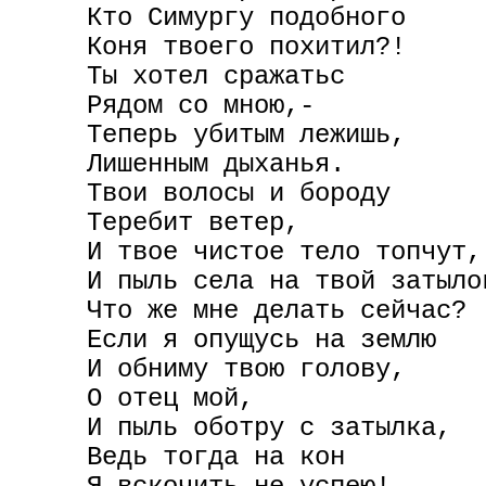
     Кто Симургу подобного

     Коня твоего похитил?!

     Ты хотел сражатьс

     Рядом со мною,-

     Теперь убитым лежишь,

     Лишенным дыханья.

     Твои волосы и бороду

     Теребит ветер,

     И твое чистое тело топчут,

     И пыль села на твой затылок
     Что же мне делать сейчас?

     Если я опущусь на землю

     И обниму твою голову,

     О отец мой,

     И пыль оботру с затылка,

     Ведь тогда на кон
