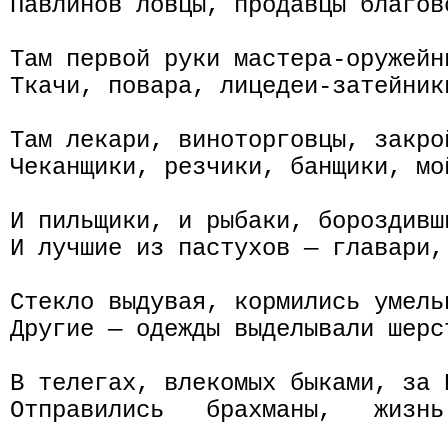
Павлинов ловцы, продавцы благов
Там первой руки мастера-оружейни
Ткачи, повара, лицедеи-затейники
Там лекари, виноторговцы, закрой
Чеканщики, резчики, банщики, мой
И пильщики, и рыбаки, бороздивши
И лучшие из пастухов — главари, 
Стекло выдувая, кормились умельц
Другие — одежды выделывали шерст
В телегах, влекомых быками, за 
Отправились   брахманы,   жизнь