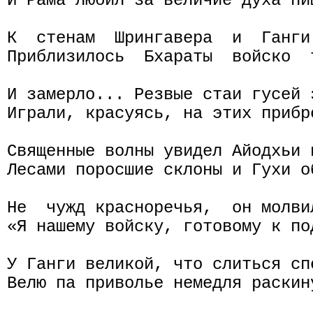
И Рама любил за величие духа пиш
К  стенам  Шрингавера  и  Ганги
Приблизилось  Бхараты  войско  
И замерло... Резвые стаи гусей з
Играли, красуясь, на этих прибр
Священные волны увидел Айодхьи п
Лесами поросшие склоны и Гухи об
Не  чужд красноречья,  он молви
«Я нашему войску, готовому к по
У Ганги великой, что слиться сп
Велю па приволье немедля раскин