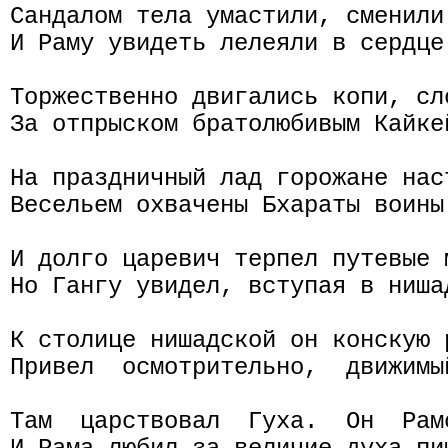
Сандалом тела умастили, сменили 
И Раму увидеть лелеяли в сердце 
Торжественно двигались копи, сл
За отпрыском братолюбивым Кайкей
На праздничный лад горожане наст
Весельем охвачены Бхараты воины 
И долго царевич терпел путевые м
Но Гангу увидел, вступая в ниша
К столице нишадской он конскую 
Привел  осмотрительно,  движимы
Там  царствовал  Гуха.  Он  Рам