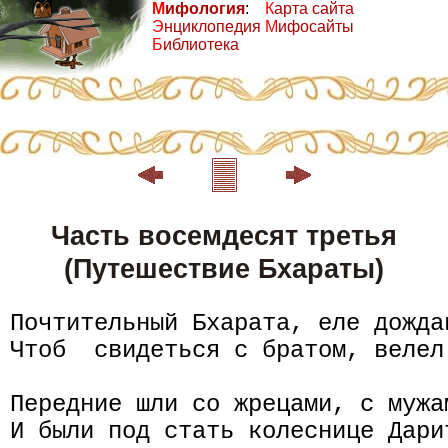
М
ифология
:
К
арта сайта
Э
нциклопедия
М
ифосайты
Б
иблиотека
Часть восемдесят третья
(Путешествие Бхараты)
Почтительный Бхарата, еле дожда
Чтоб  свидеться с братом, велел
Передние шли со жрецами, с мужам
И были под стать колеснице Дарит