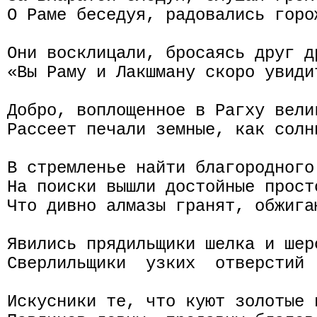
О Раме беседуя, радовались горож
Они восклицали, бросаясь друг д
«Вы Раму и Лакшману скоро увидит
Добро, воплощенное в Рагху велик
Рассеет печали земные, как солн
В стремленье найти благородного 
На поиски вышли достойные просто
Что дивно алмазы гранят, обжигаю
Явились прядильщики шелка и шер
Сверлильщики  узких  отверстий 
Искусники тe, что куют золотые и