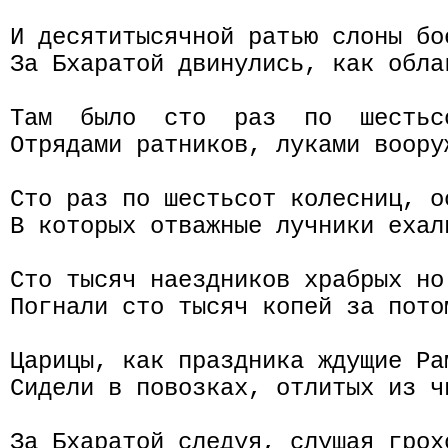
И десятитысячной ратью слоны бое
За Бхаратой двинулись, как облак
Там  было  сто  раз  по  шестьс
Отрядами ратников, луками вооруж
Сто раз по шестьсот колесниц, о
В которых отважные лучники ехали
Сто тысяч наездников храбрых но
Погнали сто тысяч копей за пото
Царицы, как праздника ждущие Рам
Сидели в повозках, отлитых из ч
За Бхаратой следуя, слушая грохо