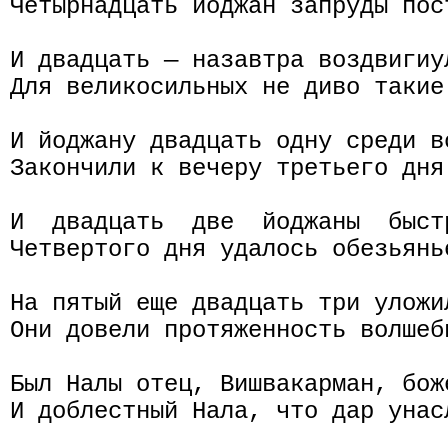
Четырнадцать йоджан запруды пос
И двадцать — назавтра воздвигиу
Для великосильных не диво такие 
И йоджану двадцать одну среди во
Закончили к вечеру третьего дня 
И  двадцать  две  йоджаны  быст
Четвертого дня удалось обезьянье
На пятый еще двадцать три уложил
Они довели протяженность волшебн
Был Налы отец, Вишвакарман, бож
И доблестный Нала, что дар унас