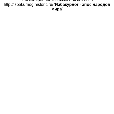
http://izbakurnog.historic.ru/ '
Избакурног - эпос народов
мира
'