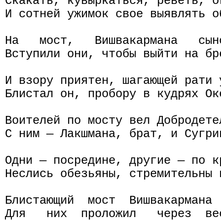
Скакать, кувыркаться, реветь, о
И сотней ужимок свое выявлять об
На   мост,   Вишвакармана   сын
Вступили они, чтобы выйти на бр
И взору приятен, шагающей рати у
Блистал он, пробору в кудрях Ок
Воителей по мосту вел Добродете
С ним — Лакшмана, брат, и Сугри
Одни — посредине, другие — по кр
Неслись обезьяны, стремительны 
Блистающий  мост  Вишвакармана 
Для   них  проложил   через  ве