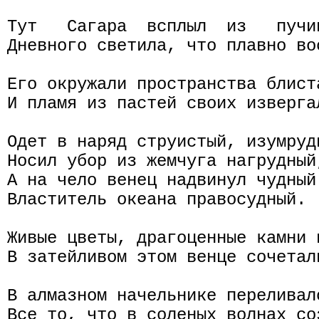
Тут   Сагара  всплыл  из   пучи
Дневного светила, что плавно во
Его окружали пространства блиста
И пламя из пастей своих извергал
Одет в наряд струистый, изумрудн
Носил убор из жемчуга нагрудный,
А на чело венец надвинул чудный

Властитель океана правосудный.

Живые цветы, драгоценные камни и
В затейливом этом венце сочетали
В алмазном начельнике переливало
Все то, что в соленых волнах со