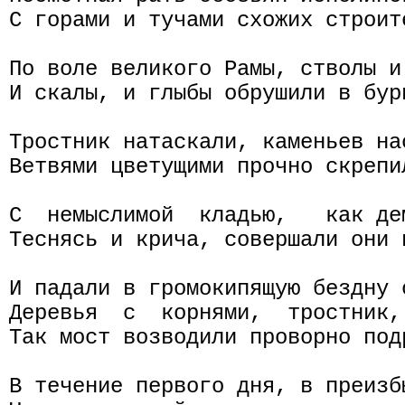
С горами и тучами схожих строите
По воле великого Рамы, стволы и 
И скалы, и глыбы обрушили в бурн
Тростник натаскали, каменьев на
Ветвями цветущими прочно скрепил
С  немыслимой  кладью,   как де
Теснясь и крича, совершали они п
И падали в громокипящую бездну о
Деревья  с  корнями,  тростник,
Так мост возводили проворно подр
В течение первого дня, в преизбы