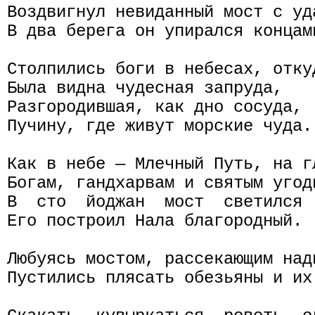
Воздвигнул невиданный мост с уд
В два берега он упирался концами
Столпились боги в небесах, откуд
Была видна чудесная запруда,

Разгородившая, как дно сосуда,

Пучину, где живут морские чуда.

Как в небе — Млечный Путь, на гл
Богам, гандхарвам и святым угодн
В  сто  йоджан  мост  светился 
Его построил Нала благородный.

Любуясь мостом, рассекающим надв
Пустились плясать обезьяны и их 