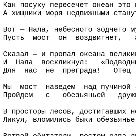
Как посуху пересечет океан это п
А хищники моря недвижными станут
Вот — Нала, небесного зодчего му
Пусть  мост  он  воздвигнет,   
Сказал — и пропал океана великий
И  Нала  воскликнул:   «Подводн
Для  нас  не  преграда!   Отец 
Мы  мост  наведем  над пучиной 
Пройдем   с   обезьяньей   друж
В просторы лесов, достигавших н
Ликуя, вломились быки обезьяньег