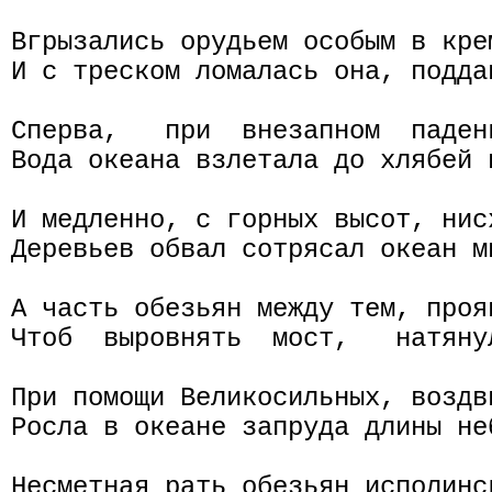
Вгрызались орудьем особым в кре
И с треском ломалась она, подда
Сперва,   при  внезапном  паден
Вода океана взлетала до хлябей н
И медленно, с горных высот, нис
Деревьев обвал сотрясал океан мн
А часть обезьян между тем, проя
Чтоб  выровнять  мост,   натяну
При помощи Великосильных, воздв
Росла в океане запруда длины неб
Несметная рать обезьян исполинск