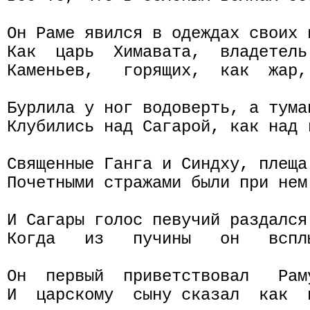
Он Раме явился в одеждах своих и
Как  царь  Химавата,  владетель
Каменьев,   горящих,  как  жар,
Бурлила у ног водоверть, а туман
Клубились над Сагарой, как над 
Священные Ганга и Синдху, плеща
Почетными стражами были при нем 
И Сагары голос певучий раздался
Когда   из   пучины   он   вспл
Он  первый  приветствовал   Рам
И  царскому  сыну сказал  как  