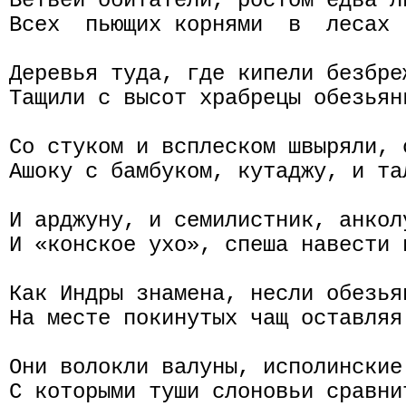
Ветвей обитатели, ростом едва ли
Всех  пьющих корнями  в  лесах 
Деревья туда, где кипели безбреж
Тащили с высот храбрецы обезьянь
Со стуком и всплеском швыряли, 
Ашоку с бамбуком, кутаджу, и та
И арджуну, и семилистник, анколу
И «конское ухо», спеша навести п
Как Индры знамена, несли обезьян
На месте покинутых чащ оставляя 
Они волокли валуны, исполинские 
С которыми туши слоновьи сравни