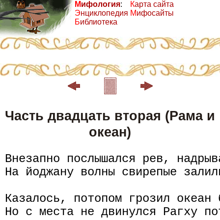
М
ифология
:
К
арта сайта
Э
нциклопедия
М
ифосайты
Б
иблиотека
Часть двадцать вторая (Рама и
океан)
Внезапно послышался рев, надрыва
На йоджану волны свирепые залили
Казалось, потопом грозил океан 
Но с места не двинулся Рагху по