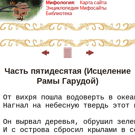
М
ифология
:
К
арта сайта
Э
нциклопедия
М
ифосайты
Б
иблиотека
Часть пятидесятая (Исцеление
Рамы Гарудой)
От вихря пошла водоверть в океан
Нагнал на небесную твердь этот 
Он вырвал деревья, обрушил зелен
И с острова сбросил крылами в со