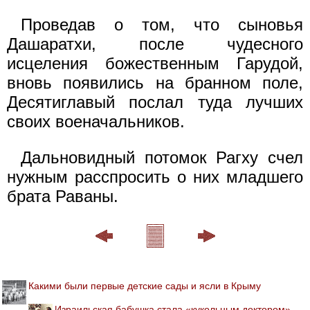
Проведав о том, что сыновья
Дашаратхи, после чудесного
исцеления божественным Гарудой,
вновь появились на бранном поле,
Десятиглавый послал туда лучших
своих военачальников.
Дальновидный потомок Рагху счел
нужным расспросить о них младшего
брата Раваны.
Какими были первые детские сады и ясли в Крыму
Израильская бабушка стала «кукольным доктором»