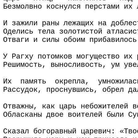
Безмолвно коснулся перстами их 
И зажили раны лежащих на доблест
Оделись тела золотистой атласист
Отваги и силы обоим прибавилось 
У Рагху потомков могущество их р
Решимость, выносливость, ум уве
Их  память  окрепла,  умножилас
Рассудок, проснувшись, обрел да
Отважны, как царь небожителей ве
Обласканы двое воителей были Суп
Сказал богоравный царевич: «Твое