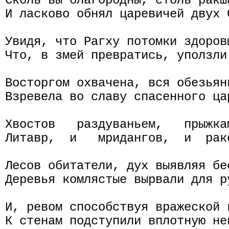
Сколь вы благородны, столь ракш
И ласково обнял царевичей двух С
Увидя, что Рагху потомки здоровы
Что, в змей превратись, уползли
Восторгом охвачена, вся обезьянь
Взревела во славу спасенного цар
Хвостов   раздуваньем,   прыжка
Литавр,  и   мридангов,  и  рак
Лесов обитатели, дух выявляя бес
Деревья комлястые вырвали для ру
И, ревом способствуя вражеской 