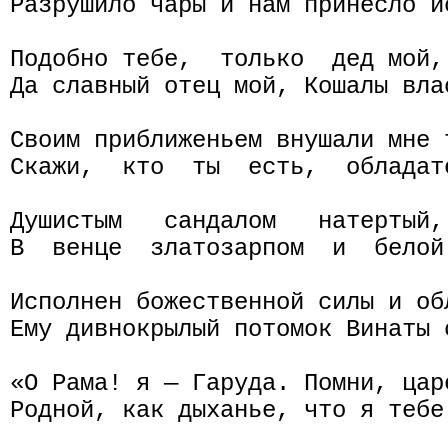
Разрушило чары и нам принесло ис
Подобно тебе,  только  дед мой,
Да славный отец мой, Кошалы вла
Своим приближеньем внушали мне 
Скажи,  кто  ты  есть,  обладат
Душистым   сандалом   натертый,
В  венце  златозарпом  и  белой
Исполнен божественной силы и об
Ему дивнокрылый потомок Винаты о
«О Рама! я — Гаруда. Помни, цар
Родной, как дыханье, что я тебе