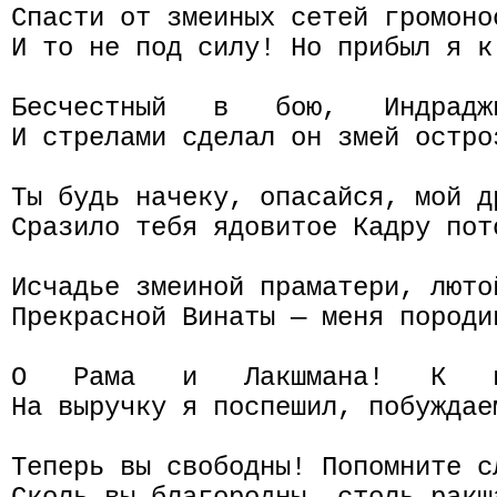
Спасти от змеиных сетей громонос
И то не под силу! Но прибыл я к
Бесчестный   в   бою,   Индрадж
И стрелами сделал он змей остро
Ты будь начеку, опасайся, мой д
Сразило тебя ядовитое Кадру пото
Исчадье змеиной праматери, лютой
Прекрасной Винаты — меня породив
О   Рама   и   Лакшмана!   К   
На выручку я поспешил, побуждаем
Теперь вы свободны! Попомните с