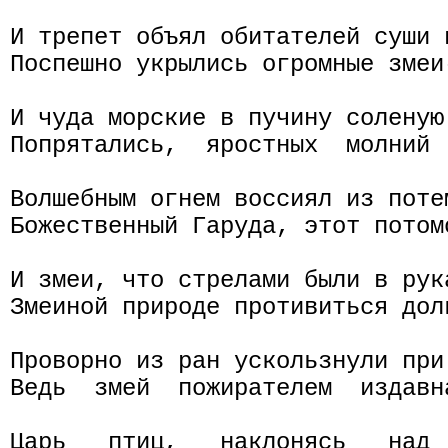
И трепет объял обитателей суши и
Поспешно укрылись огромные змеи-
И чуда морские в пучину соленую 
Попрятались,  яростных  молний 
Волшебным огнем воссиял из потем
Божественный Гаруда, этот потомо
И змеи, что стрелами были в рука
Змеиной природе противиться доль
Проворно из ран ускользнули при
Ведь  змей  пожирателем  издавн
Царь   птиц,   наклонясь   над 