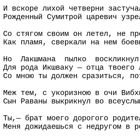
И вскоре лихой четверни застучал
Рожденный Сумитрой царевич узре
Со стягом своим он летел, не пр
Как пламя, сверкали на нем боевы
Но  Лакшмана  пылко  воскликнул
Для рода Икшваку — отца твоего 
Со мною ты должен сразиться, по
Меж тем, с укоризною в очи Вибхи
Сын Раваны выкрикнул во всеуслы
Ты,— брат моего дорогого родител
Меня дожидаешься с недругом в р