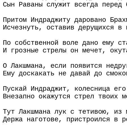
Сын Раваны служит всегда перед 
Притом Индраджиту даровано Брахм
Исчезнуть, оставив дерущихся в н
По собственной воле дано ему ст
И грозные стрелы он мечет, окут
О Лакшмана, если появится недруг
Ему доскакать не давай до смоко
Пускай Индраджит, колесница его 
Внезапно окажутся стрел твоих м
Тут Лакшмана лук с тетивою, из 
Держа наготове, пристроился в ро