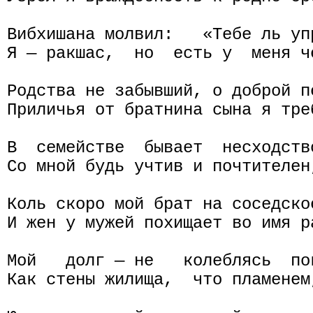
Вибхишана молвил:   «Тебе ль уп
Я — ракшас,  но  есть у  меня ч
Родства не забывший, о доброй п
Приличья от братнина сына я тре
В  семействе  бывает  несходств
Со мной будь учтив и почтителен
Коль скоро мой брат на соседско
И жен у мужей похищает во имя ра
Мой   долг — не   колеблясь  по
Как стены жилища,  что пламенем