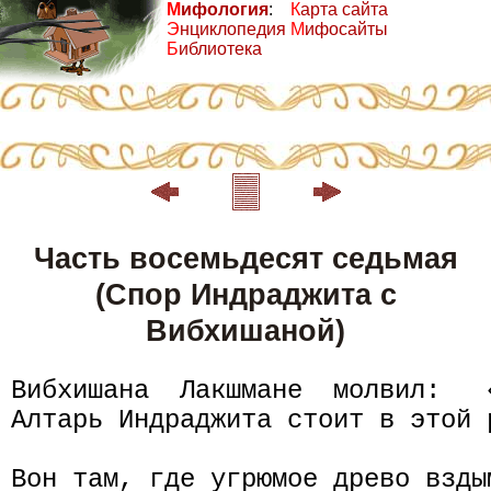
М
ифология
:
К
арта сайта
Э
нциклопедия
М
ифосайты
Б
иблиотека
Часть восемьдесят седьмая
(Спор Индраджита с
Вибхишаной)
Вибхишана  Лакшмане  молвил:   
Алтарь Индраджита стоит в этой 
Вон там, где угрюмое древо взды