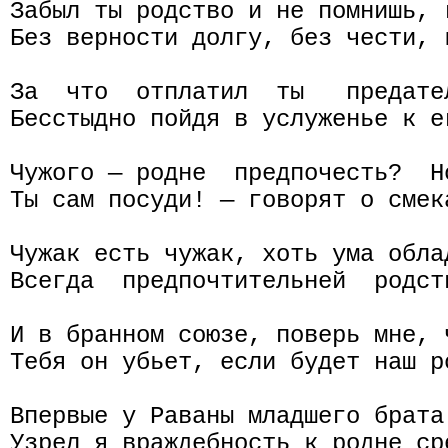
Забыл ты родство и не помнишь, 
Без верности долгу, без чести, 
За  что  отплатил  ты   предате
Бесстыдно пойдя в услуженье к е
Чужого — родне  предпочесть?  Н
Ты сам посуди! — говорят о смек
Чужак есть чужак, хоть ума обла
Всегда  предпочтительней  родст
И в бранном союзе, поверь мне, 
Тебя он убьет, если будет наш р
Впервые у Раваны младшего брата 
Узрел я враждебность к родне ср