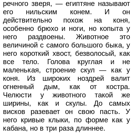
речного зверя, — египтяне называют
его нильским конем. И он
действительно похож на коня,
особенно брюхо и ноги, но копыта у
него раздвоены. Животное это
величиной с самого большого быка, у
него короткий хвост, безволосый, как
все тело. Голова круглая и не
маленькая, строение скул — как у
коня. Из широких ноздрей валит
огненный дым, как от костра.
Челюсти у животного такой же
ширины, как и скулы. До самых
висков разевает он свою пасть. У
него кривые клыки, по форме как у
кабана, но в три раза длиннее.