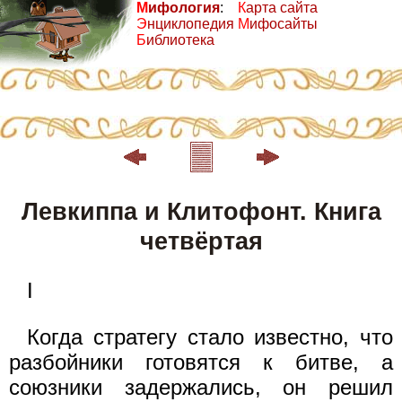
М
ифология
:
К
арта сайта
Э
нциклопедия
М
ифосайты
Б
иблиотека
Левкиппа и Клитофонт. Книга
четвёртая
I
Когда стратегу стало известно, что
разбойники готовятся к битве, а
союзники задержались, он решил