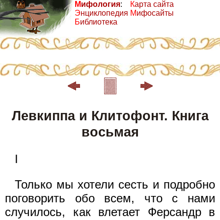
М
ифология
:
К
арта сайта
Э
нциклопедия
М
ифосайты
Б
иблиотека
Левкиппа и Клитофонт. Книга
восьмая
I
Только мы хотели сесть и подробно
поговорить обо всем, что с нами
случилось, как влетает Ферсандр в