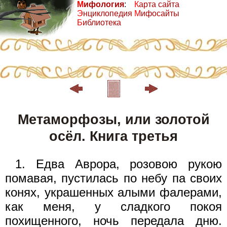
М
ифология
:
К
арта сайта
Э
нциклопедия
М
ифосайты
Б
иблиотека
Метаморфозы, или золотой
осёл. Книга третья
1. Едва Аврора, розовою рукою
помавая, пустилась по небу па своих
конях, украшенных алыми фалерами,
как меня, у сладкого покоя
похищенного, ночь передала дню.