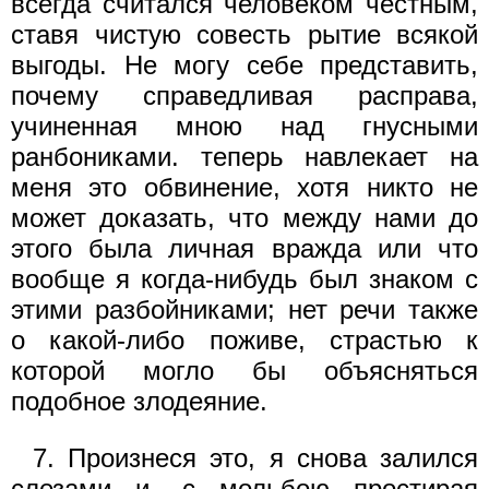
всегда считался человеком честным,
ставя чистую совесть рытие всякой
выгоды. Не могу себе представить,
почему справедливая расправа,
учиненная мною над гнусными
ранбониками. теперь навлекает на
меня это обвинение, хотя никто не
может доказать, что между нами до
этого была личная вражда или что
вообще я когда-нибудь был знаком с
этими разбойниками; нет речи также
о какой-либо поживе, страстью к
которой могло бы объясняться
подобное злодеяние.
7. Произнеся это, я снова залился
слезами и, с мольбою простирая