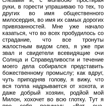
руки, в горести упрашиваю то тех, то
других во имя общественного
милосердия, во имя их самых дорогих
привязанностей. Мне уже начало
казаться, что во всех пробудилось со
страдание, что все тронуты
жалостным видом слез, я уже при
звал и свидетели всевидящие очи
Солнца и Справедливости и течение
моего дела собирался представить
божественному промыслу; как вдруг,
чуть приподняв голову, я вижу, что
вся толпа надрывается от хохота, и
даже добрый хозяин, родйой мой
Милон, хохочет во всю глотку. Тут я
про себя подумал: «Вот она,