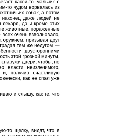
егает какой-то мальчик с
им-то чудом ворвалась из
охотничьих собак, а потом
, наконец даже людей не
-лекаря, да и кроме этих
орые животные, пораженные
 всех очень взволновало,
да оружием, призывая друг
 страдая тем же недугом —
обенности двусторонними
ость этой грозной минуты,
 снаружи двери, чтобы, не
о власти неизлечимого,
 и, получив счастливую
овечески, как не спал уже
иваю и слышу, как те, что
ю-то щелку, видят, что я
 и в самом ли деле стал я