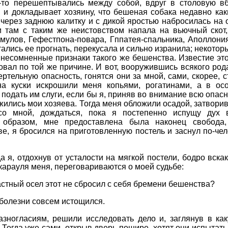
-то перешептывались между собой, вдруг в столовую вб
и докладывает хозяину, что бешеная собака недавно как
 через заднюю калитку и с дикой яростью набросилась на 
 там с таким же неистовством напала на вьючный скот
улов, Гефестпона-повара, Гппатея-спальника, Аполлония
тались ее прогнать, перекусала и сильно изранила; некот
несомненные признаки такого же бешенства. Известие это
вовал по той же причине. И вот, вооружившись всякого ро
ертельную опасность, гонятся они за мной, сами, скорее,
а куски искрошили меня копьями, рогатинами, а в ос
 подать им слуги, если бы я, приняв во внимание всю опасн
ожились мои хозяева. Тогда меня обложили осадой, затворив
 со мной, дождаться, пока я постепенно испущу дух в
 образом, мне предоставлена была наконец свобода,
е, я бросился на приготовленную постель и заснул по-чел
а я, отдохнув от усталости на мягкой постели, бодро вскак
 карауля меня, переговариваются о моей судьбе:
стный осел этот не сбросил с себя бремени бешенства?
болезни совсем истощился.
зногласиям, решили исследовать дело и, заглянув в каку
 Тогда уже сами, открыв дверь пошире, хотят они испытать,