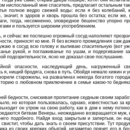
бом ниспосланный мне спаситель, предлагает остальным та
тья полное ведро свежей воды: если я без колебаний, к
 значит, я здоров и хворь прошла без остатка; если же, 
аги, тогда, несомненно, зловредное бешенство упорно пр
гами и пользуется широким употреблением.
, и сейчас же поспешно огромный сосуд наполняют прозра
ности, приносят ко мне. Я без всякого промедления сам даж
ужаю в сосуд всю голову и выпиваю спасительную (вот уж
анье рукой, и поглаживанье по ушам, и подергивание за 
ной подозрительности, ясно не доказал свое послушание.
войной опасности, наследующий день, нагруженный с
ь я, нищий бродяга, снова в путь. Обойдя немало хижин и 
оворили старожилы, на развалинах некогда богатого город
сторию о любовном приключении в семье какою-то бедняка,
ней бедности, снискивая пропитание скудным своим заработ
ыло, но которая пользовалась, однако, известностью за к
выходит он утром на свою работу, как в дом к нему потих
предаются битвам Венеры, неожиданно возвращается муж, н
чего подобного. Найдя вход закрытым и запертым, он ещ
 свистит, чтобы дать знать о своем присутствии. Тут проду
ка из своих крепких объятий, незаметно прячет его в бочк