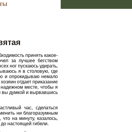
ТЫ
вятая
бходимость принять какое-
чел за лучшее бегством
сех ног пускаюсь удирать,
ываюсь я в столовую, где
аю и опрокидываю немало
хозяин отдает приказание
ь надежном месте, чтобы я
й вы думкой и вырвавшись
астливый час, сделаться
зменить ни благоразумным
что на минуту, казалось,
 до настоящей гибели.