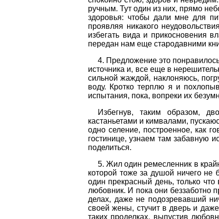
ручным. Тут один из них, прямо не
здоровья: чтобы дали мне для пи
проявляя никакого неудовольствия,
избегать вида и прикосновения вл
передан нам еще стародавними кни
4. Предложение это понравилось
источника и, все еще в нерешитель
сильной жаждой, наклоняюсь, погр
воду. Кротко терплю я и похлопыв
испытания, пока, вопреки их безум
Избегнув, таким образом, д
кастаньетами и кимвалами, пускаюс
одно селение, построенное, как г
гостинице, узнаем там забавную и
поделиться.
5. Жил один ремесленник в край
которой тоже за душой ничего не б
один прекрасный день, только что 
любовник. И пока они беззаботно 
делах, даже не подозревавший ни
своей жены, стучит в дверь и даже
таких проделках, выпустив любовни