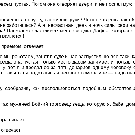
всем пустая. Потом она отворяет двери, и не поспел муж п
оняешься попусту, сложивши руки? Чего не идешь, как об
е заботишься? А я, несчастная, день и ночь силы свои н
а! Насколько счастливее меня соседка Дафна, которая с
 валяется!
 приемом, отвечает:
о мы работаем, занят в суде и нас распустил; но все-таки, 
егда она пустая, только место даром занимает, и пользы от
 Ну, вот я и продал ее за пять денариев одному человеку, 
т. Так что ты подоткнись и немного помоги мне — надо вы
у сообразив, как воспользоваться подобным обстоятель
так муженек! Бойкий торговец: вещь, которую я, баба, дом
прашивает:
 отвечает: