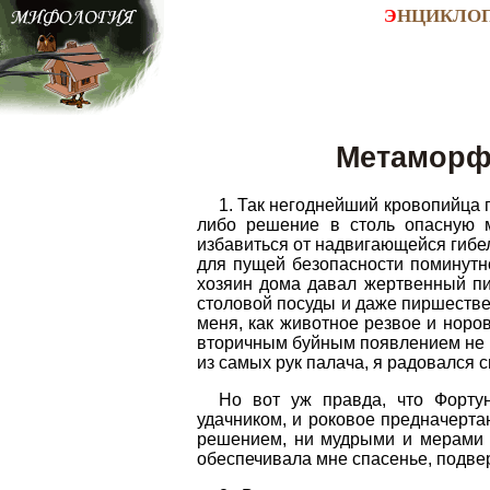
Э
НЦИКЛО
Метаморфо
1. Так негоднейший кровопийца 
либо решение в столь опасную 
избавиться от надвигающейся гибели
для пущей безопасности поминутно
хозяин дома давал жертвенный пи
столовой посуды и даже пиршестве
меня, как животное резвое и норо
вторичным буйным появлением не н
из самых рук палача, я радовался 
Но вот уж правда, что Фортун
удачником, и роковое предначерт
решением, ни мудрыми и мерами пр
обеспечивала мне спасенье, подвер