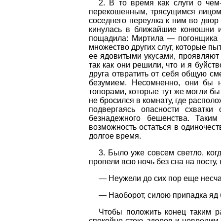
2. В то время как слуги о чем
перекошенным, трясущимся лицом 
соседнего переулка к ним во двор
кинулась в ближайшие конюшни и
пощадила: Миртила — погонщика м
множество других слуг, которые пы
ее ядовитыми укусами, проявляют 
так как они решили, что и я буйст
друга отвратить от себя общую см
безумием. Несомненно, они бы н
топорами, которые тут же могли бы
не бросился в комнату, где распол
подвергаясь опасности схватки
безнадежного бешенства. Таким
возможность остаться в одиночеств
долгое время.
3. Было уже совсем светло, когд
пропели всю ночь без сна на посту,
— Неужели до сих пор еще несча
— Наоборот, силою припадка яд 
Чтобы положить конец таким ра
спокойно стою, здоров и невредим.