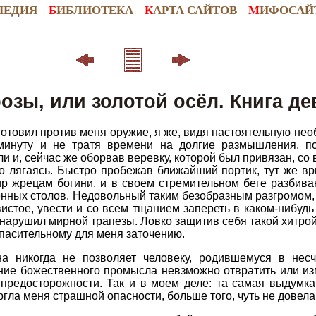
ПЕДИЯ
Б
ИБЛИОТЕКА
К
АРТА САЙТОВ
М
ИФОСАЙ
зы, или золотой осёл. Книга де
готовил против меня оружие, я же, видя настоятельную нео
минуту и не тратя времени на долгие размышления, по
 и, сейчас же оборвав веревку, которой был привязан, со в
 лягаясь. Быстро пробежав ближайший портик, тут же вр
р жрецам богини, и в своем стремительном беге разбив
нных столов. Недовольный таким безобразным разгромом, 
вистое, увести и со всем тщанием запереть в каком-нибуд
арушил мирной трапезы. Ловко защитив себя такой хитро
спасительному для меня заточению.
а никогда не позволяет человеку, родившемуся в несч
ание божественного промысла невзможно отвратить или и
едосторожности. Так и в моем деле: та самая выдумка, 
гла меня страшной опасности, больше того, чуть не довела