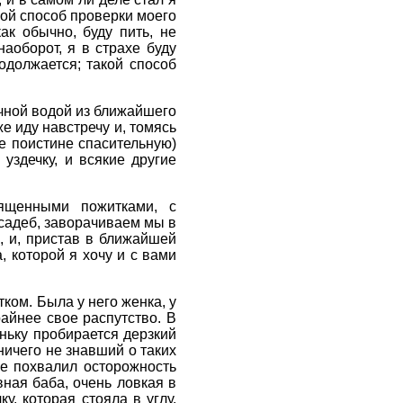
кой способ проверки моего
ак обычно, буду пить, не
наоборот, я в страхе буду
одолжается; такой способ
чной водой из ближайшего
е иду навстречу и, томясь
е поистине спасительную)
уздечку, и всякие другие
вященными пожитками, с
усадеб, заворачиваем мы в
а, и, пристав в ближайшей
 которой я хочу и с вами
ком. Была у него женка, у
райнее свое распутство. В
оньку пробирается дерзкий
ичего не знавший о таких
е похвалил осторожность
вная баба, очень ловкая в
у, которая стояла в углу,