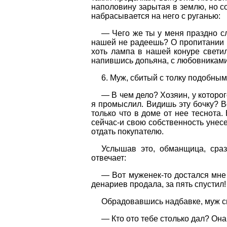
наполовину зарытая в землю, но со
набрасывается на него с руганью:
— Чего же ты у меня праздно сл
нашей не радеешь? О пропитании н
хоть лампа в нашей конуре светил
напившись допьяна, с любовниками
6. Муж, сбитый с толку подобным
— В чем дело? Хозяин, у которог
я промыслил. Видишь эту бочку? Вс
только что в доме от нее теснота.
сейчас-и свою собственность унесе
отдать покупателю.
Услышав это, обманщица, сраз
отвечает:
— Вот муженек-то достался мне 
денариев продала, за пять спустил!
Обрадовавшись надбавке, муж с
— Кто ото тебе столько дал? Она