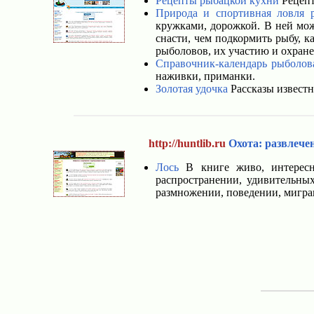
Рецепты рыбацкой кухни
Рецепт
Природа и спортивная ловля 
кружками, дорожкой. В ней мож
снасти, чем подкормить рыбу, 
рыболовов, их участию и охране
Справочник-календарь рыболов
наживки, приманки.
Золотая удочка
Рассказы известн
http://huntlib.ru
Охота: развлече
Лось
В книге живо, интересно
распространении, удивительных
размножении, поведении, мигра