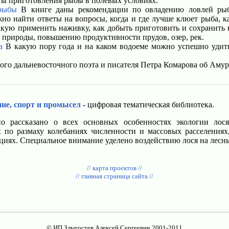
ы приготовления рыбы в полевых условиях.
рыбы
В книге даны рекомендации по овладению ловлей рыбы
но найти ответы на вопросы, когда и где лучше клюет рыба, к
какую применить наживку, как добыть приготовить и сохранить 
 природы, повышению продуктивности прудов, озер, рек.
а
В какую пору года и на каком водоеме можно успешно удить 
ого дальневосточного поэта и писателя Петра Комарова об Амуре
ние, спорт и промысел
- цифровая тематическая библиотека.
 рассказано о всех основных особенностях экологии лос
 по размаху колебаниях численности и массовых расселениях,
циях. Специальное внимание уделено воздействию лося на лесн
// карта проектов //
// главная страница сайта //
© ИП Злыгостев Алексей Сергеевич 2001-2011