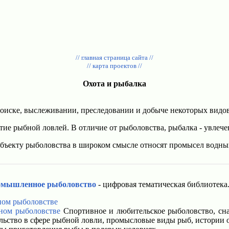
// главная страница сайта //
// карта проектов //
Охота и рыбалка
 поиске, выслеживании, преследовании и добыче некоторых видо
ие рыбной ловлей. В отличие от рыболовства, рыбалка - увлечен
 объекту рыболовства в широком смысле относят промысел водн
омышленное рыболовство
- цифровая тематическая библиотека
ном рыболовстве
ном рыболовстве
Спортивное и любительское рыболовство, сна
льство в сфере рыбной ловли, промысловые виды рыб, истории о