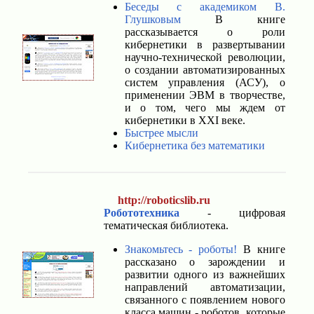
Беседы с академиком В.
Глушковым
В книге
рассказывается о роли
кибернетики в развертывании
научно-технической революции,
о создании автоматизированных
систем управления (АСУ), о
применении ЭВМ в творчестве,
и о том, чего мы ждем от
кибернетики в XXI веке.
Быстрее мысли
Кибернетика без математики
http://roboticslib.ru
Робототехника
- цифровая
тематическая библиотека.
Знакомьтесь - роботы!
В книге
рассказано о зарождении и
развитии одного из важнейших
направлений автоматизации,
связанного с появлением нового
класса машин - роботов, которые