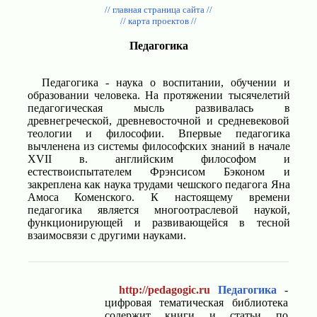
// главная страница сайта //
// карта проектов //
Педагогика
Педагогика - наука о воспитании, обучении и
образовании человека. На протяжении тысячелетий
педагогическая мысль развивалась в
древнегреческой, древневосточной и средневековой
теологии и философии. Впервые педагогика
вычленена из системы философских знаний в начале
XVII в. английским философом и
естествоиспытателем Фрэнсисом Бэконом и
закреплена как наука трудами чешского педагога Яна
Амоса Коменского. К настоящему времени
педагогика является многоотраслевой наукой,
функционирующей и развивающейся в тесной
взаимосвязи с другими науками.
http://pedagogic.ru
Педагогика
-
цифровая тематическая библиотека
содержит книги и статьи по