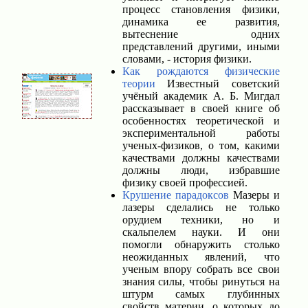
процесс становления физики,
динамика ее развития,
вытеснение одних
представлений другими, иными
словами, - история физики.
Как рождаются физические
теории
Известный советский
учёный академик А. Б. Мигдал
рассказывает в своей книге об
особенностях теоретической и
экспериментальной работы
ученых-физиков, о том, какими
качествами должны качествами
должны люди, избравшие
физику своей профессией.
Крушение парадоксов
Мазеры и
лазеры сделались не только
орудием техники, но и
скальпелем науки. И они
помогли обнаружить столько
неожиданных явлений, что
ученым впору собрать все свои
знания силы, чтобы ринуться на
штурм самых глубинных
свойств материи, о которых до