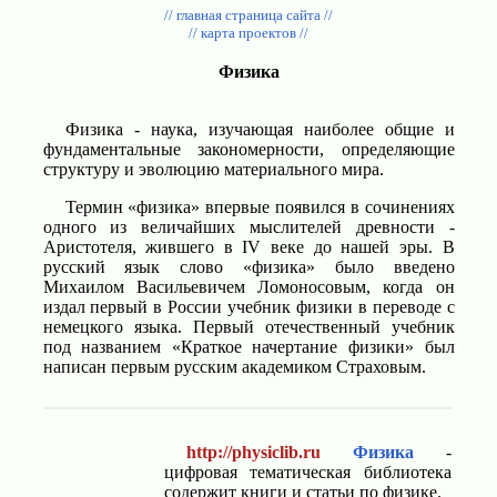
// главная страница сайта //
// карта проектов //
Физика
Физика - наука, изучающая наиболее общие и
фундаментальные закономерности, определяющие
структуру и эволюцию материального мира.
Термин «физика» впервые появился в сочинениях
одного из величайших мыслителей древности -
Аристотеля, жившего в IV веке до нашей эры. В
русский язык слово «физика» было введено
Михаилом Васильевичем Ломоносовым, когда он
издал первый в России учебник физики в переводе с
немецкого языка. Первый отечественный учебник
под названием «Краткое начертание физики» был
написан первым русским академиком Страховым.
http://physiclib.ru
Физика
-
цифровая тематическая библиотека
содержит книги и статьи по физике.