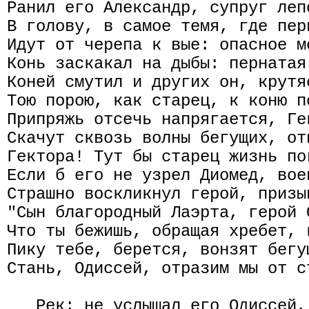
Ранил его Александр, супруг леп
В голову, в самое темя, где пер
Идут от черепа к вые: опасное м
Конь заскакал на дыбы: пернатая
Коней смутил и других он, крутя
Тою порою, как старец, к коню п
Припряжь отсечь напрягается, Ге
Скачут сквозь волны бегущих, от
Гектора! Тут бы старец жизнь по
Если б его не узрел Диомед, вое
Страшно воскликнул герой, призы
"Сын благородный Лаэрта, герой 
Что ты бежишь, обращая хребет, 
Пику тебе, берется, вонзят бегу
Стань, Одиссей, отразим мы от с
   Рек; не услышал его Одиссей,