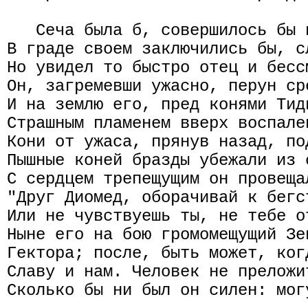
   Сеча была б, совершилось бы 
В граде своем заключились бы, с
Но увидел то быстро отец и бесс
Он, загремевши ужасно, перун ср
И на землю его, пред конями Тид
Страшным пламенем вверх воспале
Кони от ужаса, прянув назад, по
Пышные коней бразды убежали из 
С сердцем трепещущим он провеща
"Друг Диомед, оборачивай к бегс
Или не чувствуешь ты, не тебе о
Ныне его на бою громомещущий Зе
Гектора; после, быть может, ког
Славу и нам. Человек не преложи
Сколько бы ни был он силен: мог