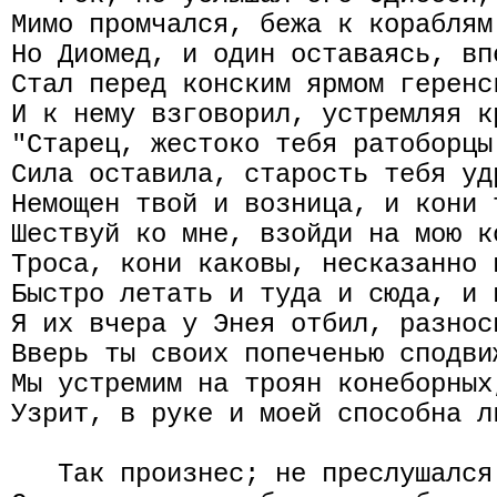
Мимо промчался, бежа к кораблям
Но Диомед, и один оставаясь, вп
Стал перед конским ярмом геренс
И к нему взговорил, устремляя к
"Старец, жестоко тебя ратоборцы
Сила оставила, старость тебя уд
Немощен твой и возница, и кони 
Шествуй ко мне, взойди на мою к
Троса, кони каковы, несказанно 
Быстро летать и туда и сюда, и 
Я их вчера у Энея отбил, разнос
Вверь ты своих попеченью сподви
Мы устремим на троян конеборных
Узрит, в руке и моей способна л
   Так произнес; не преслушался