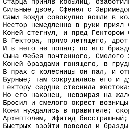
Старца приняв кобылиц, озаботил
Сильные двое, Сфенел с Эвримедо
Сами вожди совокупно вошли в ко
Нестор немедленно в руки приял 
Коней стегнул, и пред Гектором 
В Гектора, прямо летящего, дрот
И в него не попал; по его бразд
Сына Фебея почтенного, Смелого 
Коней браздами гонящего, в груд
В прах с колесницы он пал, и от
Бурные; там сокрушилась его и д
Гектору сердце стеснила жестока
Но его наконец, невзирая на жал
Бросил и смелого окрест возницы
Кони нуждались в правителе; ско
Архептолем, Ифитид бесстрашный;
Быстрых взойти повелел и бразды