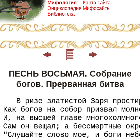
М
ифология
:
К
арта сайта
Э
нциклопедия
М
ифосайты
Б
иблиотека
ПЕСНЬ ВОСЬМАЯ. Собрание
богов. Прерванная битва
   В ризе златистой Заря прости
Как богов на собор призвал молн
И, на высшей главе многохолмног
Сам он вещал; а бессмертные окр
"Слушайте слово мое, и боги неб