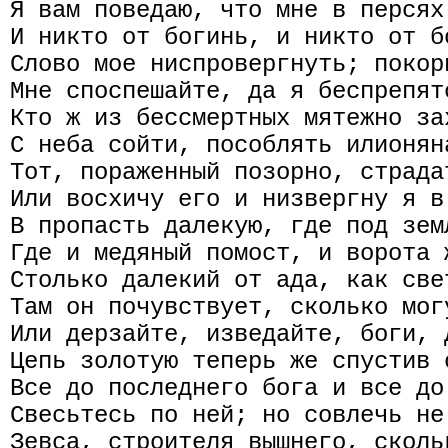
Я вам поведаю, что мне в персях
И никто от богинь, и никто от б
Слово мое ниспровергнуть; покор
Мне споспешайте, да я беспрепят
Кто ж из бессмертных мятежно за
С неба сойти, пособлять илионян
Тот, пораженный позорно, страда
Или восхичу его и низвергну я в
В пропасть далекую, где под зем
Где и медяный помост, и ворота 
Столько далекий от ада, как све
Там он почувствует, сколько мог
Или дерзайте, изведайте, боги, 
Цепь золотую теперь же спустив 
Все до последнего бога и все до
Свесьтесь по ней; но совлечь не
Зевса, строителя вышнего, сколь