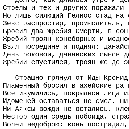
   Долго, как длилося утро и де
Стрелы и тех и других поражали 
Но лишь сияющий Гелиос стад на 
Зевс распростер, промыслитель, 
Бросил два жребия Смерти, в сон
Жребий троян конеборных и медно
Взял посредине и поднял: данайс
День роковой, данайских сынов д
Жребий спустился, троян же до э
   Страшно грянул от Иды Кронид
Пламенный бросил в ахейские рат
Все изумились, покрылися лица и
Идоменей оставаться не смел, ни
Ни Аяксы вожди не остались, клев
Нестор один средь побоища, стра
Волей недоброю: конь пострадал,