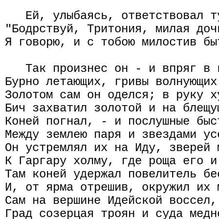
   Ей, улыбаясь, ответствовал т
"Бодрствуй, Тритония, милая доч
Я говорю, и с тобою милостив бы
   Так произнес он - и впряг в 
Бурно летающих, гривы волнующих
Золотом сам он оделся; в руку х
Бич захватил золотой и на блещу
Коней погнал, - и послушные быс
Между землею паря и звездами ус
Он устремлял их на Иду, зверей 
К Гаргару холму, где роща его и
Там коней удержал повелитель бе
И, от ярма отрешив, окружил их 
Сам на вершине Идейской воссел,
Град созерцая троян и суда медн