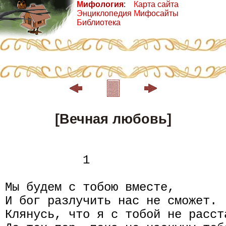
М
ифология
:
К
арта сайта
Э
нциклопедия
М
ифосайты
Б
иблиотека
[Вечная любовь]
           1

Мы будем с тобою вместе,

И бог разлучить нас не сможет.

Клянусь, что я с тобой не расста