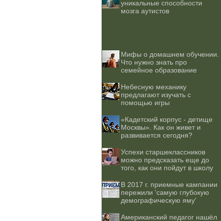
уникальные способности
мозга аутистов
Мифы о домашнем обучении.
Что нужно знать про
семейное образование
Небесную механику
предлагают изучать с
помощью игры
«Кадетский корпус - детище
Москвы». Как он живет и
развивается сегодня?
Успехи старшеклассников
можно предсказать еще до
того, как они пойдут в школу
В 2017 г. приемные кампании
пережили 'самую глубокую
демографическую яму'
Американский педагог нашёл