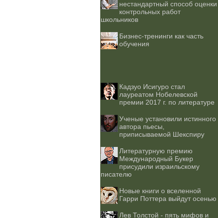
нестандартный способ оценки
контрольных работ
школьников
Бизнес-тренинги как часть
обучения
Кадзуо Исигуро стал
лауреатом Нобелевской
премии 2017 г. по литературе
Ученые установили истинного
автора пьесы,
приписываемой Шекспиру
Литературную премию
Международный Букер
присудили израильскому
писателю
Новые книги о вселенной
Гарри Поттера выйдут осенью
Лев Толстой - пять мифов и