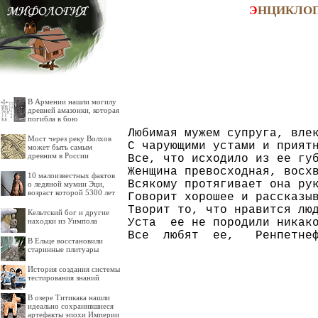
Э
НЦИКЛО
В Армении нашли могилу
древней амазонки, которая
погибла в бою
Любимая мужем супруга, влек
Мост через реку Волхов
С чарующими устами и приятн
может быть самым
древним в России
Все, что исходило из ее губ
Женщина превосходная, восхв
10 малоизвестных фактов
Всякому протягивает она рук
о ледяной мумии Эци,
возраст которой 5300 лет
Говорит хорошее и рассказыв
Творит то, что нравится люд
Кельтский бог и другие
Уста  ее не породили никако
находки из Уимпола
В Ельце восстановили
старинные плитуары
История создания системы
тестирования знаний
В озере Титикака нашли
идеально сохранившиеся
артефакты эпохи Империи