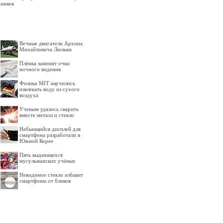
инков
Вечные двигатели Архипа
Михайловича Люльки
Плёнка заменит очки
ночного видения
Физики MIT научились
извлекать воду из сухого
воздуха
Ученым удалось сварить
вместе металл и стекло
Небьющийся дисплей для
смартфона разработали в
Южной Корее
Пять выдающихся
мусульманских учёных
Невидимое стекло избавит
смартфоны от бликов