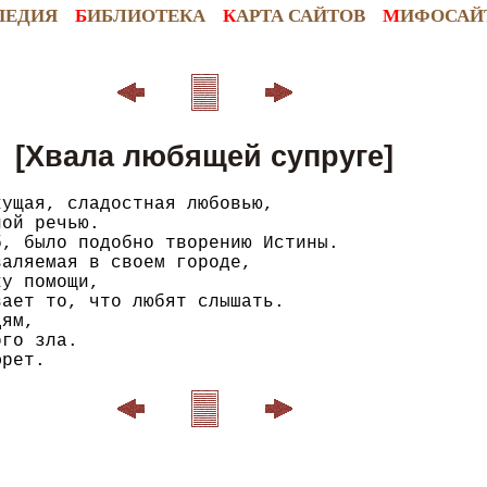
ПЕДИЯ
Б
ИБЛИОТЕКА
К
АРТА САЙТОВ
М
ИФОСАЙ
[Хвала любящей супруге]
ущая, сладостная любовью,

ой речью.

, было подобно творению Истины.

аляемая в своем городе,

у помощи,

ает то, что любят слышать.

ям,

го зла.
