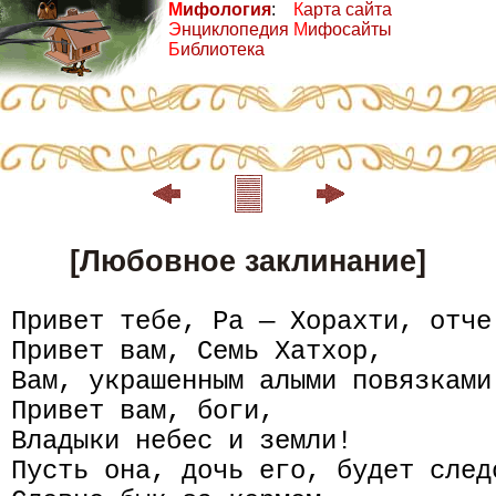
М
ифология
:
К
арта сайта
Э
нциклопедия
М
ифосайты
Б
иблиотека
[Любовное заклинание]
Привет тебе, Ра — Хорахти, отче 
Привет вам, Семь Хатхор,

Вам, украшенным алыми повязками!
Привет вам, боги,

Владыки небес и земли!

Пусть она, дочь его, будет след