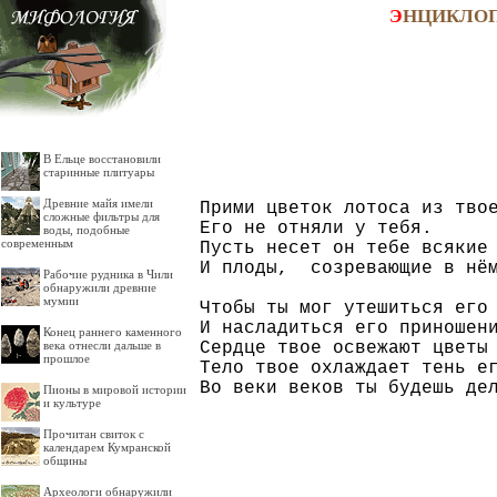
Э
НЦИКЛО
В Ельце восстановили
старинные плитуары
Древние майя имели
Прими цветок лотоса из твое
сложные фильтры для
Его не отняли у тебя.

воды, подобные
современным
Пусть несет он тебе всякие 
И плоды,  созревающие в нём
Рабочие рудника в Чили
обнаружили древние
мумии
Чтобы ты мог утешиться его 
И насладиться его приношени
Конец раннего каменного
Сердце твое освежают цветы 
века отнесли дальше в
прошлое
Тело твое охлаждает тень ег
Пионы в мировой истории
и культуре
Прочитан свиток с
календарем Кумранской
общины
Археологи обнаружили