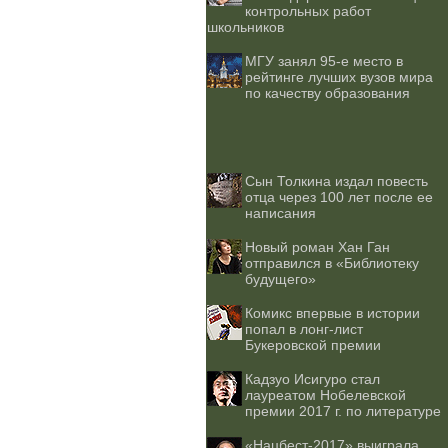
контрольных работ
школьников
МГУ занял 95-е место в
рейтинге лучших вузов мира
по качеству образования
Сын Толкина издал повесть
отца через 100 лет после ее
написания
Новый роман Хан Ган
отправился в «Библиотеку
будущего»
Комикс впервые в истории
попал в лонг-лист
Букеровской премии
Кадзуо Исигуро стал
лауреатом Нобелевской
премии 2017 г. по литературе
«Нацбест-2017» выиграла