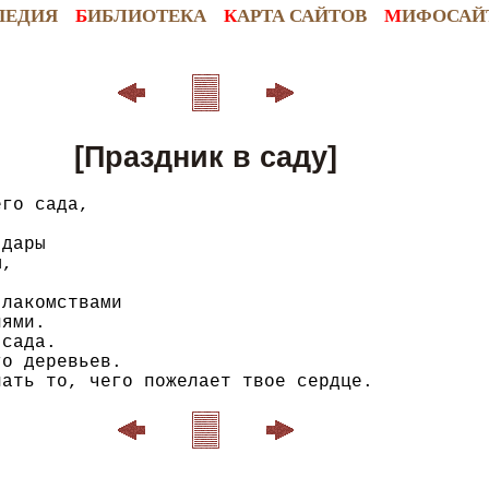
ПЕДИЯ
Б
ИБЛИОТЕКА
К
АРТА САЙТОВ
М
ИФОСАЙ
[Праздник в саду]
го сада,

дары

,

лакомствами

ями.

сада.

о деревьев.
