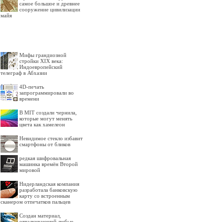
самое большое и древнее
сооружение цивилизации
майя
Мифы грандиозной
стройки XIX века:
Индоевропейский
телеграф в Абхазии
4D-печать
запрограммировали во
времени
В MIT создали чернила,
которые могут менять
цвета как хамелеон
Невидимое стекло избавит
смартфоны от бликов
редкая шифровальная
машинка времён Второй
мировой
Нидерландская компания
разработала банковскую
карту со встроенным
сканером отпечатков пальцев
Создан материал,
отталкивающий любые