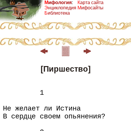
М
ифология
:
К
арта сайта
Э
нциклопедия
М
ифосайты
Б
иблиотека
[Пиршество]
         1

Не желает ли Истина

В сердце своем опьянения?
