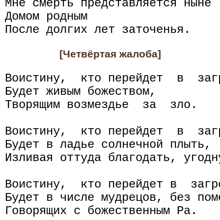
Мне смерть представляется ныне

Домом родным

[Четвёртая жалоба]
Воистину,  кто перейдет  в  заг
Будет живым божеством,

Творящим возмездье  за  зло.

Воистину,  кто перейдет  в  заг
Будет в ладье солнечной плыть,

Изливая оттуда благодать, угодну
Воистину,  кто перейдет в  загр
Будет в числе мудрецов, без поме