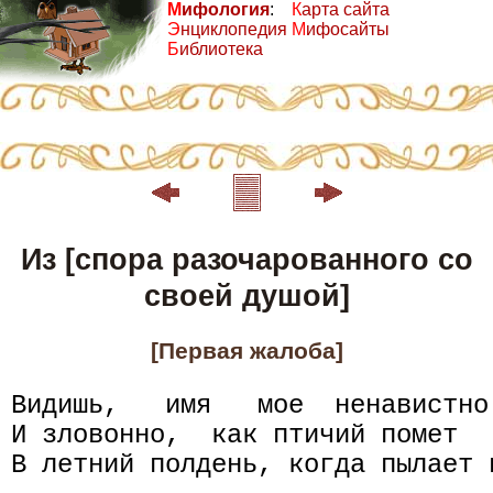
М
ифология
:
К
арта сайта
Э
нциклопедия
М
ифосайты
Б
иблиотека
Из [спора разочарованного со
своей душой]
[Первая жалоба]
Видишь,   имя   мое  ненавистно

И зловонно,  как птичий помет

В летний полдень, когда пылает н