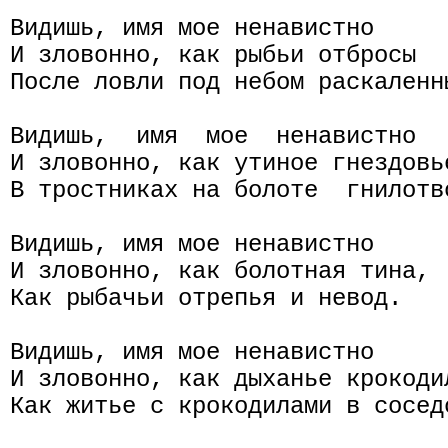
Видишь, имя мое ненавистно

И зловонно, как рыбьи отбросы

После ловли под небом раскаленны
Видишь,  имя  мое  ненавистно

И зловонно, как утиное гнездовье
В тростниках на болоте  гнилотво
Видишь, имя мое ненавистно

И зловонно, как болотная тина,

Как рыбачьи отрепья и невод.

Видишь, имя мое ненавистно

И зловонно, как дыханье крокодил
Как житье с крокодилами в соседс