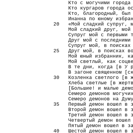
     Кто с могучими города 
     Кто кургаров города ос
     Кто, благородный, был 
     Инанна по юному избран
20   «Мой сладкий супруг, м
     Мой сладкий друг, мой 
     Супруг мой с первыми т
     Друг мой с последними 
     Супруг мой, в поисках 
25   Друг мой, в поисках во
     Мой юный избранник, ка
     Мой светлый, как соцве
     В те дни, когда [в У р
     В загоне священном [ск
30   Козленка светлого [в ж
     Хлеба светлые [в жертв
     [Большие! и малые демо
     Семеро демонов могучих
     Семеро демонов на Думу
35   Первый демон вошел в з
     Второй демон вошел в з
     Третий демон вошел в з
     Четвертый демон вошел 
     Пятый демон вошел в за
40   Шестой демон вошел в з