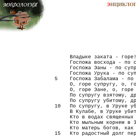
Э
НЦИКЛО
     Владыке заката - горе!
     Госпожа восхода - по с
     Госпожа Эаны - по супр
     Госпожа Урука - по суп
5    Госпожа Забалама - по 
     О, горе супругу, о, го
     О, горе Эане, о, горе 
     По супругу взятому, др
     По супругу убитому, др
10   По супругу, в Уруке уб
     В Кулабе, в Уруке убит
     Кто в водах священных 
     Кто мыльным корнем в Э
     Кто матерь богов, как 
15   Кто радостный долг пер