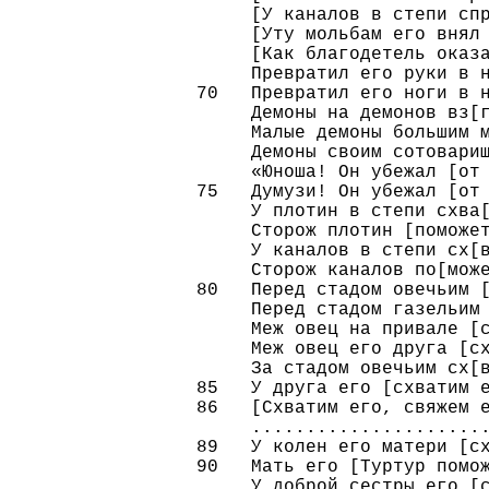
     [У каналов в степи спр
     [Уту мольбам его внял 
     [Как благодетель оказа
     Превратил его руки в н
70   Превратил его ноги в н
     Демоны на демонов вз[г
     Малые демоны большим м
     Демоны своим сотоварищ
     «Юноша! Он убежал [от 
75   Думузи! Он убежал [от 
     У плотин в степи схва[
     Сторож плотин [поможет
     У каналов в степи сх[в
     Сторож каналов по[може
80   Перед стадом овечьим [
     Перед стадом газельим 
     Меж овец на привале [с
     Меж овец его друга [сх
     За стадом овечьим сх[в
85   У друга его [схватим е
86   [Схватим его, свяжем е
     ......................
89   У колен его матери [сх
90   Мать его [Туртур помож
     У доброй сестры его [с