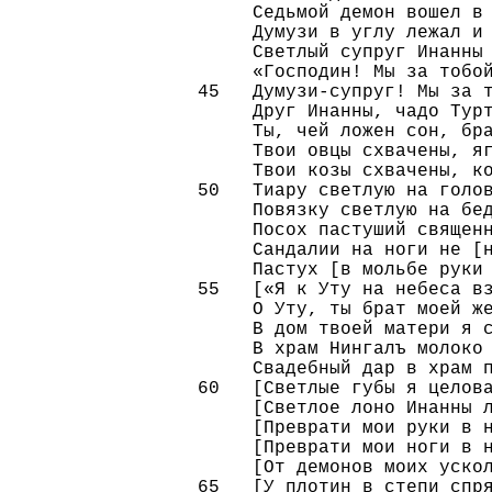
     Седьмой демон вошел в 
     Думузи в углу лежал и 
     Светлый супруг Инанны 
     «Господин! Мы за тобой
45   Думузи-супруг! Мы за т
     Друг Инанны, чадо Турт
     Ты, чей ложен сон, бра
     Твои овцы схвачены, яг
     Твои козы схвачены, ко
50   Тиару светлую на голов
     Повязку светлую на бед
     Посох пастуший священн
     Сандалии на ноги не [н
     Пастух [в мольбе руки 
55   [«Я к Уту на небеса вз
     О Уту, ты брат моей же
     В дом твоей матери я с
     В храм Нингалъ молоко 
     Свадебный дар в храм п
60   [Светлые губы я целова
     [Светлое лоно Инанны л
     [Преврати мои руки в н
     [Преврати мои ноги в н
     [От демонов моих ускол
65   [У плотин в степи спря