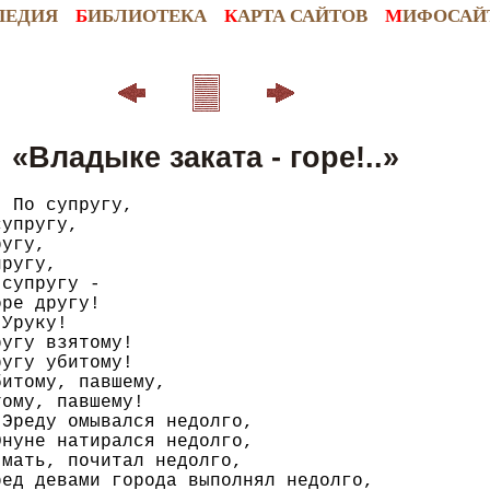
ПЕДИЯ
Б
ИБЛИОТЕКА
К
АРТА САЙТОВ
М
ИФОСАЙ
«Владыке заката - горе!..»
 По супругу,

упругу,

угу,

ругу,

супругу -

ре другу!

Уруку!

угу взятому!

угу убитому!

итому, павшему,

ому, павшему!

Эреду омывался недолго,

нуне натирался недолго,

мать, почитал недолго,

ед девами города выполнял недолго,
