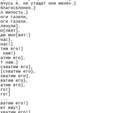
ячусь я, не утащат они меня».}

благосклонно.}

л милость.}

оги газели,

оги газели.

лянули].

о[лвят],

ам мол[вят:]

нас},

нас!]

тим его!]

 нам!}

атим его],

т нам.]

схватим его],

[схватим его},

хватим его].

ватим его},

атим его],

го!}

го!]

...

ватим его!]

ет ему!]

хватим его!]
