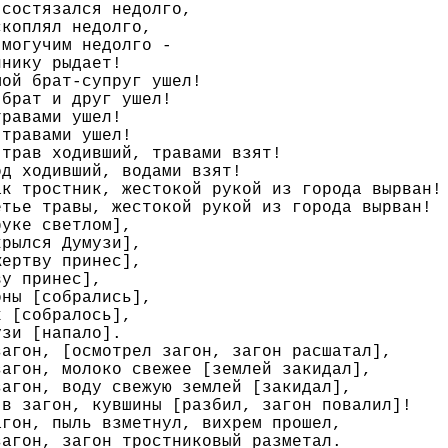
состязался недолго,

коплял недолго,

могучим недолго -

нику рыдает!

ой брат-супруг ушел!

брат и друг ушел!

равами ушел!

травами ушел!

трав ходивший, травами взят!

д ходивший, водами взят!

к тростник, жестокой рукой из города вырван!

тье травы, жестокой рукой из города вырван!

уке светлом],

рылся Думузи],

ертву принес],

у принес],

ны [собрались],

 [собралось],

зи [напало].

агон, [осмотрел загон, загон расшатал],

агон, молоко свежее [землей закидал],

агон, воду свежую землей [закидал],

в загон, кувшины [разбил, загон повалил]!

гон, пыль взметнул, вихрем прошел,

агон, загон тростниковый разметал.
