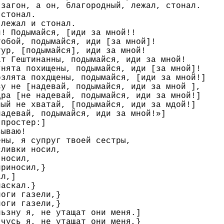
загон, а он, благородный, лежал, стонал.

стонал.

лежал и стонал.

! Подымайся, [иди за мной!!

обой, подымайся, иди [за мной]!

ур, [подымайся], иди за мной!

т Гештинанны, подымайся, иди за мной!

нята похищены, подымайся, иди [за мной]!

злята похдщены, подымайся, [иди за мной!]

у не [надевай, подымайся, иди за мной ],

ра [не надевай, подымайся, иди за мной!]

ый не хватай, [подымайся, иди за мдой!]

адевай, подымайся, иди за мной!»]

простер:]

ываю!

ны, я супруг твоей сестры,

ливки носил,

носил,

риносил,}

л,]

аскал.}

оги газели,}

оги газели,}

ьзну я, не утащат они меня.]

чусь я, не утащат они меня,}
