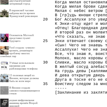
двухтысячелетний
     Когда милая остановила
затерянный город
     Когда милая брови сдви
     Милая с небес ветром [
В парижской часовне
найдены кости времен
     В [гр]удь юноши стрело
Французской революции
20   Бог Ассаллухи это увид
     К Энки-отцу идет и мол
     «Отец! Благородная дев
     И второй раз он молвит
Основатель Microsoft
     «Что сказать, не знаю 
представил туалет
25   Энки отвечает своему с
будущего
     «Сын! Чего не знаешь т
Ford создала «умную»
     Ассаллухи! Чего не зна
кровать, решающую
     Все, что знаю я, воист
проблему многих
семейных пар
     Молоко, масло коровы с
30   Сливки, масло коровы б
Учёные использовали
наушники для
     В желтый сосуд алебаст
разблокировки телефона
     На грудь девы [каплями
     И дева открытую дверь 
15 полезных вещей из
Японии, которые должны
     Друга в тоске его не о
быть во всем мире
35   Воистину следом за мно
     -----

В Японии создали
самовосстанавливающееся
стекло
редкая шифровальная
машинка времён Второй
мировой