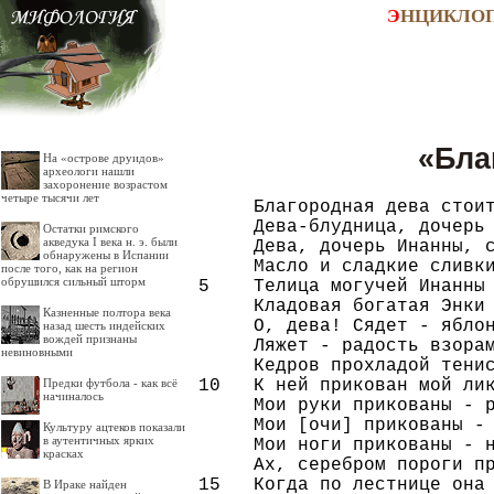
Э
НЦИКЛО
«Бла
На «острове друидов»
археологи нашли
захоронение возрастом
четыре тысячи лет
     Благородная дева стоит
     Дева-блудница, дочерь 
Остатки римского
акведука I века н. э. были
     Дева, дочерь Инанны, с
обнаружены в Испании
     Масло и сладкие сливки
после того, как на регион
обрушился сильный шторм
5    Телица могучей Инанны 
     Кладовая богатая Энки 
Казненные полтора века
     О, дева! Сядет - яблон
назад шесть индейских
вождей признаны
     Ляжет - радость взорам
невиновными
     Кедров прохладой тенис
10   К ней прикован мой лик
Предки футбола - как всё
начиналось
     Мои руки прикованы - р
     Мои [очи] прикованы - 
Культуру ацтеков показали
в аутентичных ярких
     Мои ноги прикованы - н
красках
     Ах, серебром пороги пр
15   Когда по лестнице она 
В Ираке найден