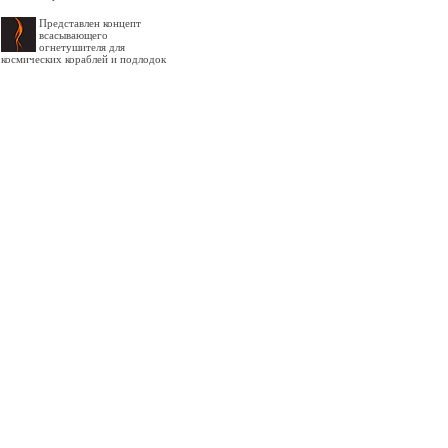
Представлен концепт
всасывающего
огнетушителя для
космических кораблей и подлодок