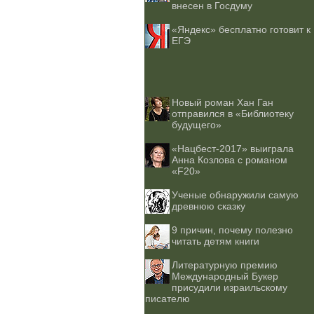
внесен в Госдуму
«Яндекс» бесплатно готовит к
ЕГЭ
Новый роман Хан Ган
отправился в «Библиотеку
будущего»
«Нацбест-2017» выиграла
Анна Козлова с романом
«F20»
Ученые обнаружили самую
древнюю сказку
9 причин, почему полезно
читать детям книги
Литературную премию
Международный Букер
присудили израильскому
писателю