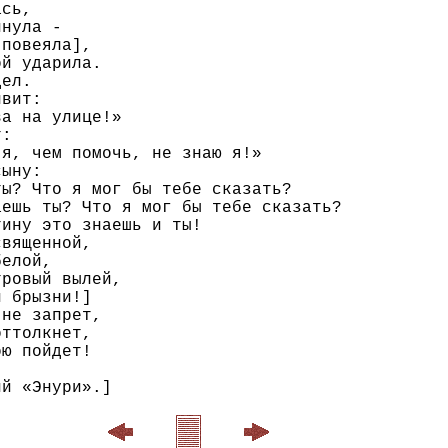
сь,

нула -

повеяла],

й ударила.

ел.

вит:

а на улице!»

:

я, чем помочь, не знаю я!»

ыну:

ы? Что я мог бы тебе сказать?

ешь ты? Что я мог бы тебе сказать?

ину это знаешь и ты!

вященной,

елой,

ровый вылей,

 брызни!]

не запрет,

ттолкнет,

ю пойдет!
