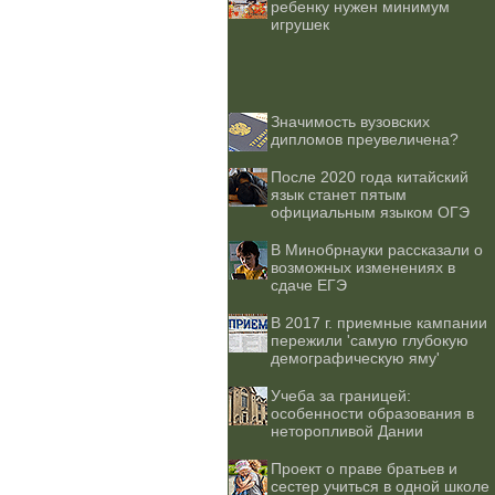
ребенку нужен минимум
игрушек
Значимость вузовских
дипломов преувеличена?
После 2020 года китайский
язык станет пятым
официальным языком ОГЭ
В Минобрнауки рассказали о
возможных изменениях в
сдаче ЕГЭ
В 2017 г. приемные кампании
пережили 'самую глубокую
демографическую яму'
Учеба за границей:
особенности образования в
неторопливой Дании
Проект о праве братьев и
сестер учиться в одной школе