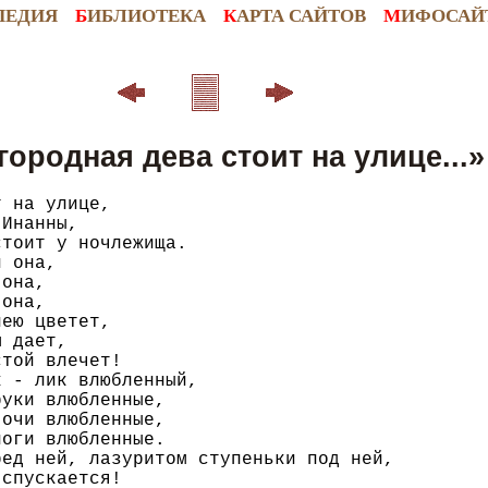
ПЕДИЯ
Б
ИБЛИОТЕКА
К
АРТА САЙТОВ
М
ИФОСАЙ
городная дева стоит на улице...»
 на улице,

Инанны,

тоит у ночлежища.

 она,

она,

она,

ею цветет,

 дает,

той влечет!

 - лик влюбленный,

уки влюбленные,

очи влюбленные,

оги влюбленные.

ед ней, лазуритом ступеньки под ней,

спускается!
