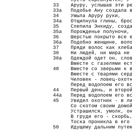
33    Аруру, услышав эти ре
33а   Подобье Ану создала в
34    Умыла Аруру руки,

34а   Отщипнула глины, брос
35    Слепила Энкиду, созда
35а   Порожденье полуночи, 
36    Шерстью покрыто все е
36а   Подобно женщине, воло
37    Пряди волос как хлеба
38    Ни людей, ни мира не 
38а   Одеждой одет он, слов
      Вместе с газелями ест
40    Вместе со зверьми к в
      Вместе с тварями серд
      Человек - ловец-охотн
      Перед водопоем его вс
44    Первый день, и второй
44а   Перед водопоем его вс
45    Увидел охотник - в ли
      Со скотом своим домой
      Устрашился, умолк, он
      В груди его - скорбь,
      Тоска проникла в его 
50    Идущему дальним путем