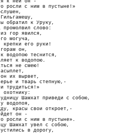
я к ней он -

о росли с ним в пустыне!»

слушен,

Гильгамешу,

ы обратил к Уруку,

 промолвил слово:

из гор явился,

го могуча,

 крепки его руки!

горам он,

к водопою теснится,

ляет к водопою.

ться не смею!

асыплет,

он их вырвет,

ерье и тварь степную,-

и трудиться!»

 охотнику:

удницу Шамхат приведи с собою,

у водопоя,

ду, красы свои откроет,-

йдет он -

о росли с ним в пустыне».

цу Шамхат увел с собою,

устились в дорогу,
