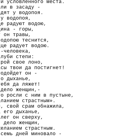
и условленного места.

ли в засаду -

дят у водопоя.

у водопоя,

е радуют водою,

ина - горы,

 он травы,

одопою теснится,

це радует водою.

-человека,

луби степи:

рой свое лоно,

сы твои да постигнет!

одойдет он -

о дыханье,

ебя да ляжет!

дело женщин,-

о росли с ним в пустыне,

ланием страстным».

, свой срам обнажила,

 его дыханье,

лег он сверху,

 дело женщин,

еланием страстным.

семь дней миновало -
