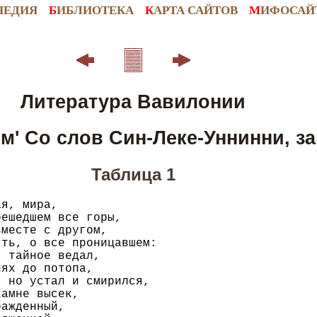
ПЕДИЯ
Б
ИБЛИОТЕКА
К
АРТА САЙТОВ
М
ИФОСАЙ
Литература Вавилонии
м' Со слов Син-Леке-Уннинни, з
Таблица 1
я, мира,

ешедшем все горы,

месте с другом,

ть, о все проницавшем:

 тайное ведал,

ях до потопа,

 но устал и смирился,

амне высек,

ажденный,
