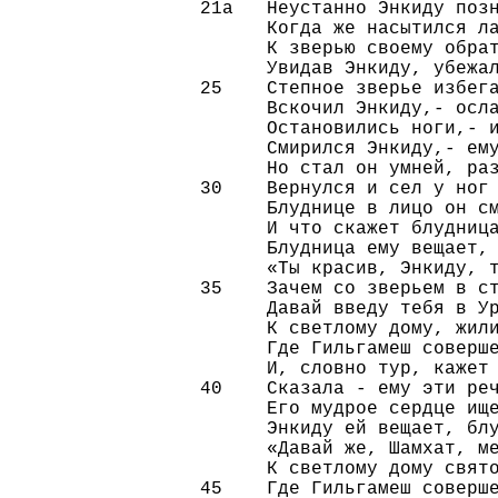
21а   Неустанно Энкиду позн
      Когда же насытился ла
      К зверью своему обрат
      Увидав Энкиду, убежал
25    Степное зверье избега
      Вскочил Энкиду,- осла
      Остановились ноги,- и
      Смирился Энкиду,- ему
      Но стал он умней, раз
30    Вернулся и сел у ног 
      Блуднице в лицо он см
      И что скажет блудница
      Блудница ему вещает, 
      «Ты красив, Энкиду, т
35    Зачем со зверьем в ст
      Давай введу тебя в Ур
      К светлому дому, жили
      Где Гильгамеш соверше
      И, словно тур, кажет 
40    Сказала - ему эти реч
      Его мудрое сердце ище
      Энкиду ей вещает, блу
      «Давай же, Шамхат, ме
      К светлому дому свято
45    Где Гильгамеш соверше