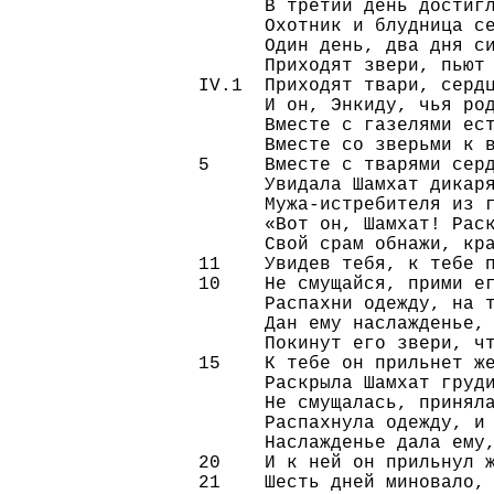
      В третий день достигл
      Охотник и блудница се
      Один день, два дня си
      Приходят звери, пьют 
IV.1  Приходят твари, сердц
      И он, Энкиду, чья род
      Вместе с газелями ест
      Вместе со зверьми к в
5     Вместе с тварями серд
      Увидала Шамхат дикаря
      Мужа-истребителя из г
      «Вот он, Шамхат! Раск
      Свой срам обнажи, кра
11    Увидев тебя, к тебе п
10    Не смущайся, прими ег
      Распахни одежду, на т
      Дан ему наслажденье, 
      Покинут его звери, чт
15    К тебе он прильнет же
      Раскрыла Шамхат груди
      Не смущалась, приняла
      Распахнула одежду, и 
      Наслажденье дала ему,
20    И к ней он прильнул ж
21    Шесть дней миновало, 