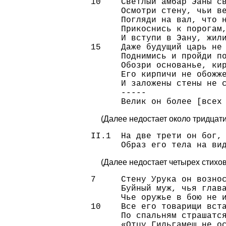
10    Светлый амбар Эаны св
      Осмотри стену, чьи ве
      Погляди на вал, что н
      Прикоснись к порогам,
      И вступи в Эану, жили
15    Даже будущий царь не 
      Поднимись и пройди по
      Обозри основанье, кир
      Его кирпичи не обожже
      И заложены стены не с
      -----

(Далее недостает около тридцати
II.1  На две трети он бог, 
(Далее недостает четырех стихов
7     Стену Урука он вознос
      Буйный муж, чья глава
      Чье оружье в бою не и
10    Все его товарищи вста
      По спальням страшатся
      «Отцу Гильгамеш не ос