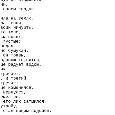
чи,

 своем сердце

ила на землю,

ла героя.

воин Нинурты,

го тело,

сы носит,

 густые;

ведал,

но Сумукан.

 он травы,

одопою теснится,

це радует водою.

ик

тречает.

, и третий

тречает.

це изменился,

 вернулся,

емел он,

 его лик затмился,

утробу,

 стал лицом подобен.
