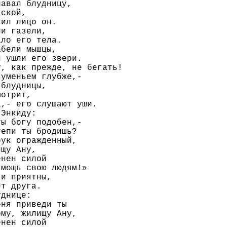
авал блудницу,

ской,

ил лицо он.

и газели,

ло его тела.

бели мышцы,

 ушли его звери.

, как прежде, не бегать!

уменьем глубже,-

блудницы,

отрит,

,- его слушают уши.

Энкиду:

ы богу подобен,-

епи ты бродишь?

ук огражденный,

щу Ану,

нен силой

мощь свою людям!»

и приятны,

т друга.

днице:

ня приведи ты

му, жилищу Ану,

нен силой
