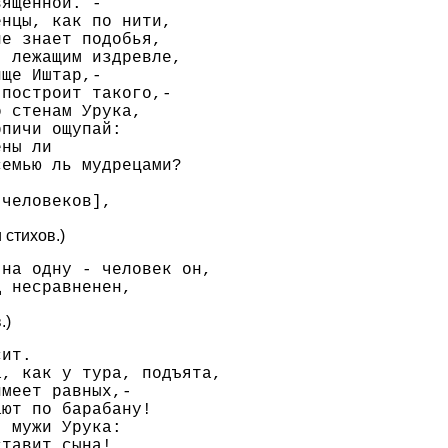
ященной. -

нцы, как по нити,

е знает подобья,

 лежащим издревле,

ще Иштар,-

построит такого,-

 стенам Урука,

пичи ощупай:

ны ли

емью ль мудрецами?

 стихов.)
на одну - человек он,

.)
ит.

, как у тура, подъята,

меет равных,-

ют по барабану!

 мужи Урука:

тавит сына!
