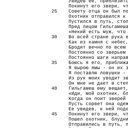
      Увидев ее, приблизитс
      Покинут его звери, чт
25    Совету отца он был по
      Охотник отправился к 
      Пустился в путь, стоп
      Пред лицом Гильгамеша
      «Некий есть муж, что 
30    Во всей стране рука е
      Как из камня с небес,
      Бродит вечно по всем 
      Постоянно со зверьем 
      Постоянно шаги направ
35    Боюсь я его, приближа
      Я вырою ямы - он их з
      Я поставлю ловушки - 
      Из рук моих уводит зв
      Он мне не дает в степ
40    Гильгамеш ему вещает,
      «Иди, мой охотник, бл
      Когда он поит зверей 
      Пусть сорвет она одеж
      Ее увидев, к ней подо
45    Покинут его звери, чт
      Пошел охотник, блудни
      Отправились в путь, п