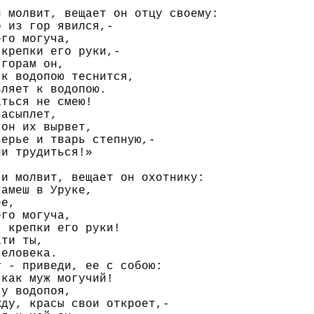
 молвит, вещает он отцу своему:

 из гор явился,-

го могуча,

крепки его руки,-

горам он,

к водопою теснится,

ляет к водопою.

ться не смею!

асыплет,

он их вырвет,

ерье и тварь степную,-

и трудиться!»

и молвит, вещает он охотнику:

амеш в Уруке,

е,

го могуча,

 крепки его руки!

ти ты,

еловека.

 - приведи, ее с собою:

как муж могучий!

у водопоя,

ду, красы свои откроет,-
