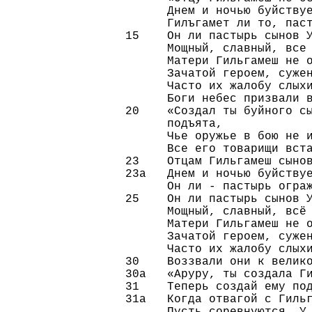
      Днем и ночью буйствуе
      Гилъгамет ли то, паст
15    Он ли пастырь сынов У
      Мощный, славный, все 
      Матери Гильгамеш не о
      Зачатой героем, сужен
      Часто их жалобу слыхи
      Боги небес призвали в
20    «Создал ты буйного сы
      подъята,

      Чье оружье в бою не и
      Все его товарищи вста
23    Отцам Гильгамеш сынов
23а   Днем и ночью буйствуе
      Он ли - пастырь ограж
25    Он ли пастырь сынов У
      Мощный, славный, всё 
      Матери Гильгамеш не о
      Зачатой героем, сужен
      Часто их жалобу слыхи
30    Воззвали они к велико
30а   «Аруру, ты создала Ги
31    Теперь создай ему под
31а   Когда отвагой с Гильг
      Пусть соревнуются, У 