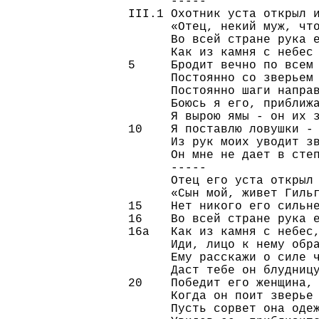
      -----

III.1 Охотник уста открыл и
      «Отец, некий муж, что
      Во всей стране рука е
      Как из камня с небес 
5     Бродит вечно по всем 
      Постоянно со зверьем 
      Постоянно шаги направ
      Боюсь я его, приближа
      Я вырою ямы - он их з
10    Я поставлю ловушки - 
      Из рук моих уводит зв
      Он мне не дает в степ
      -----

      Отец его уста открыл 
      «Сын мой, живет Гильг
15    Нет никого его сильне
16    Во всей стране рука е
16а   Как из камня с небес,
      Иди, лицо к нему обра
      Ему расскажи о силе ч
      Даст тебе он блудницу
20    Победит его женщина, 
      Когда он поит зверье 
      Пусть сорвет она одеж