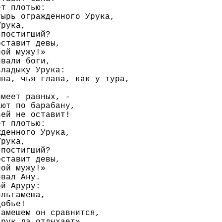
т плотью:

ырь огражденного Урука,

рука,

постигший?

ставит девы,

ой мужу!»

вали боги,

ладыку Урука:

на, чья глава, как у тура,

меет равных, -

ют по барабану,

ей не оставит!

т плотью:

денного Урука,

рука,

постигший?

ставит девы,

ой мужу!»

вал Ану.

й Аруру:

льгамеша,

обье!

амешем он сравнится,

рук да отдыхает».
