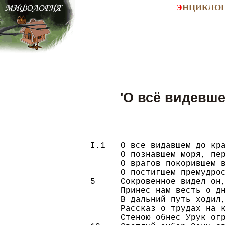
Э
НЦИКЛО
'О всё видевше
I.1   О все видавшем до кра
      О познавшем моря, пер
      О врагов покорившем в
      О постигшем премудрос
5     Сокровенное видел он,
      Принес нам весть о дн
      В дальний путь ходил,
      Рассказ о трудах на к
      Стеною обнес Урук огр