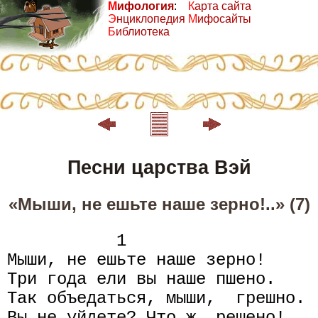
М
ифология
:
К
арта сайта
Э
нциклопедия
М
ифосайты
Б
иблиотека
Песни царства Вэй
«Мыши, не ешьте наше зерно!..» (7)
           1

Мыши, не ешьте наше зерно!

Три года ели вы наше пшено.

Так объедаться, мыши,  грешно.

Вы не уйдете? Что ж, решено!
