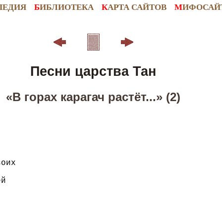
ПЕДИЯ
Б
ИБЛИОТЕКА
К
АРТА САЙТОВ
М
ИФОСАЙ
Песни царства Тан
«В горах карагач растёт...» (2)
оих

й
