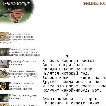
Э
НЦИКЛО
Женщина из семьи
египетского фараона
умерла от сердечного
приступа
Руины дворца ацтекского
правителя и дома Эрнана
Кортеса найдены в Мехико
          1

В горах карагач растет.

Предки футбола - как всё
начиналось
Вязы — среди болот.

Наряды неношеные твои

Обнаружены каменные
Пылятся который год.

сооружения 'мустатилы',
которым около 7000 лет
Добрые кони  в  конюшнях тв
Других  заждались господ.

В Эфиопии раскопали
И все это после смерти твое
город древнего
Аксумского царства
Получит какой-нибудь мот.

          2

В Помпеях нашли дома с
балконами
Сумах вырастает в горах.

Терновник в болоте зачах.

Зачем древние египтяне