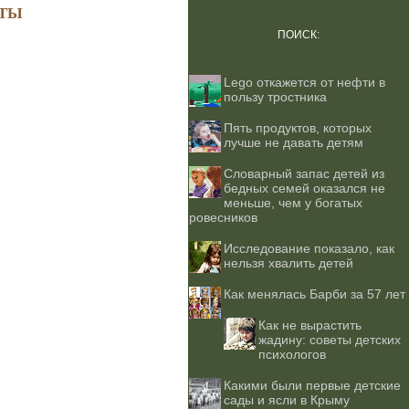
ТЫ
ПОИСК:
Lego откажется от нефти в
пользу тростника
Пять продуктов, которых
лучше не давать детям
Словарный запас детей из
бедных семей оказался не
меньше, чем у богатых
ровесников
Исследование показало, как
нельзя хвалить детей
Как менялась Барби за 57 лет
Как не вырастить
жадину: советы детских
психологов
Какими были первые детские
сады и ясли в Крыму