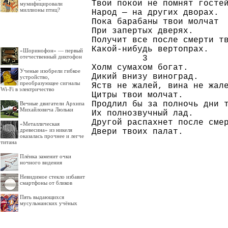
Твои покои не помнят гостей
мумифицировали
миллионы птиц?
Народ — на других дворах.

Пока барабаны твои молчат

При запертых дверях.

Получит все после смерти тв
Какой-нибудь вертопрах.

«Шоринофон» — первый
отечественный диктофон
          3

Холм сумахом богат.

Ученые изобрели гибкое
Дикий внизу виноград.

устройство,
преобразующее сигналы
Яств не жалей, вина не жале
Wi-Fi в электричество
Цитры твои молчат.

Продлил бы за полночь дни т
Вечные двигатели Архипа
Михайловича Люльки
Их полнозвучный лад.

Другой распахнет после смер
«Металлическая
древесина» из никеля
оказалась прочнее и легче
титана
Плёнка заменит очки
ночного видения
Невидимое стекло избавит
смартфоны от бликов
Пять выдающихся
мусульманских учёных