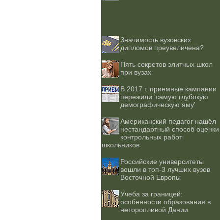
Значимость вузовских
дипломов преувеличена?
Пять секретов элитных школ
при вузах
В 2017 г. приемные кампании
пережили 'самую глубокую
демографическую яму'
Американский педагог нашёл
нестандартный способ оценки
контрольных работ
школьников
Российские университеты
вошли в топ-3 лучших вузов
Восточной Европы
Учеба за границей:
особенности образования в
неторопливой Дании