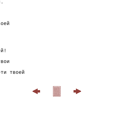
.

оей

й!

вои

ти твоей
