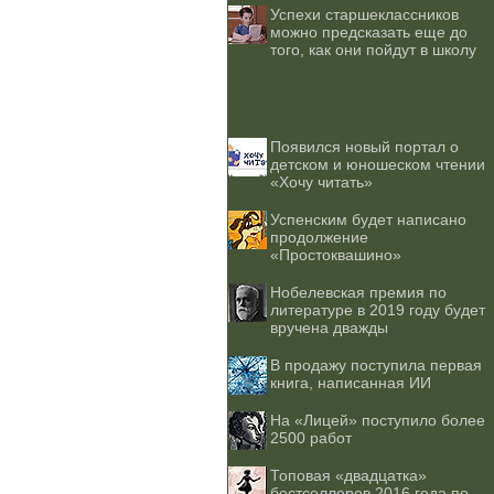
Успехи старшеклассников
можно предсказать еще до
того, как они пойдут в школу
Появился новый портал о
детском и юношеском чтении
«Хочу читать»
Успенским будет написано
продолжение
«Простоквашино»
Нобелевская премия по
литературе в 2019 году будет
вручена дважды
В продажу поступила первая
книга, написанная ИИ
На «Лицей» поступило более
2500 работ
Топовая «двадцатка»
бестселлеров 2016 года по